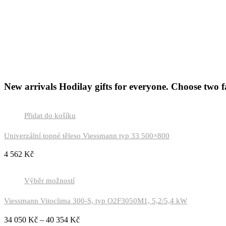
New arrivals
Hodilay gifts for everyone. Choose two f
Přidat do košíku
Univerzální topné těleso Viessmann typ 33 500×800
4 562
Kč
Výběr možností
Viessmann Vitoclima 300-S, typ O2F3050M1, 5,2/5,4 kW
34 050
Kč
–
40 354
Kč