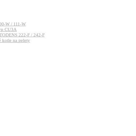
00-W / 111-W
typ CU3A
TODENS 222-F / 242-F
kotle na pelety