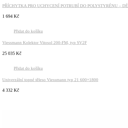
PŘÍCHYTKA PRO UCHYCENÍ POTRUBÍ DO POLYSTYRÉNU – DÉ
1 694
Kč
Přidat do košíku
Viessmann Kolektor Vitosol 200-FM, typ SV2F
25 035
Kč
Přidat do košíku
Univerzální topné těleso Viessmann typ 21 600×1800
4 332
Kč