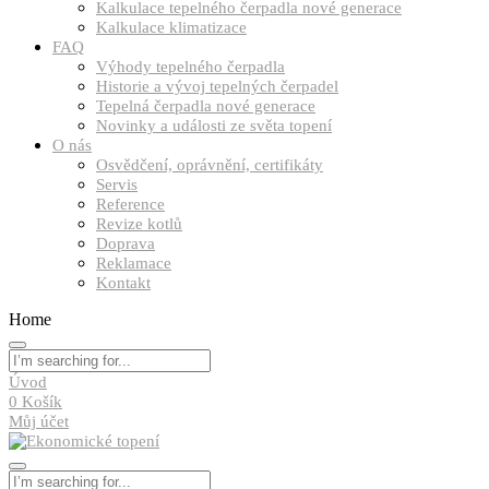
Kalkulace tepelného čerpadla nové generace
Kalkulace klimatizace
FAQ
Výhody tepelného čerpadla
Historie a vývoj tepelných čerpadel
Tepelná čerpadla nové generace
Novinky a události ze světa topení
O nás
Osvědčení, oprávnění, certifikáty
Servis
Reference
Revize kotlů
Doprava
Reklamace
Kontakt
Home
Úvod
0
Košík
Můj účet