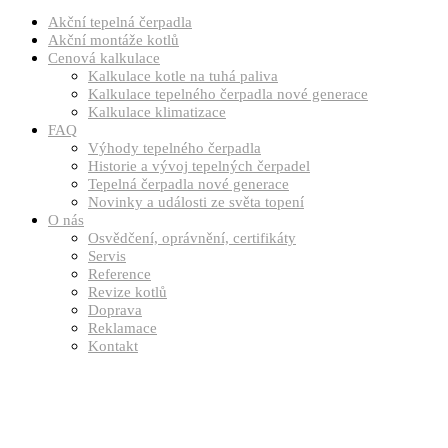
Akční tepelná čerpadla
Akční montáže kotlů
Cenová kalkulace
Kalkulace kotle na tuhá paliva
Kalkulace tepelného čerpadla nové generace
Kalkulace klimatizace
FAQ
Výhody tepelného čerpadla
Historie a vývoj tepelných čerpadel
Tepelná čerpadla nové generace
Novinky a události ze světa topení
O nás
Osvědčení, oprávnění, certifikáty
Servis
Reference
Revize kotlů
Doprava
Reklamace
Kontakt