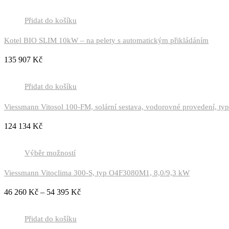
Přidat do košíku
Kotel BIO SLIM 10kW – na pelety s automatickým přikládáním
135 907
Kč
Přidat do košíku
Viessmann Vitosol 100-FM, solární sestava, vodorovné provedení, typ
124 134
Kč
Výběr možností
Viessmann Vitoclima 300-S, typ O4F3080M1, 8,0/9,3 kW
46 260
Kč
–
54 395
Kč
Přidat do košíku