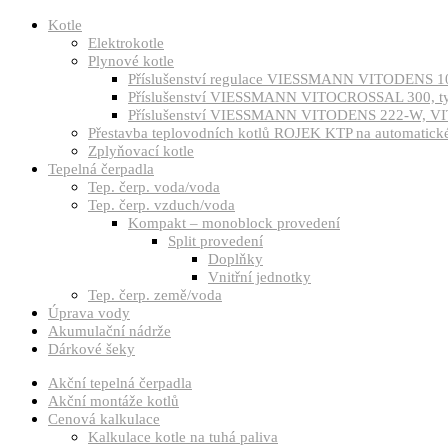
Kotle
Elektrokotle
Plynové kotle
Příslušenství regulace VIESSMANN VITODENS 1
Příslušenství VIESSMANN VITOCROSSAL 300, 
Příslušenství VIESSMANN VITODENS 222-W, VI
Přestavba teplovodních kotlů ROJEK KTP na automatické 
Zplyňovací kotle
Tepelná čerpadla
Tep. čerp. voda/voda
Tep. čerp. vzduch/voda
Kompakt – monoblock provedení
Split provedení
Doplňky
Vnitřní jednotky
Tep. čerp. země/voda
Úprava vody
Akumulační nádrže
Dárkové šeky
Akční tepelná čerpadla
Akční montáže kotlů
Cenová kalkulace
Kalkulace kotle na tuhá paliva