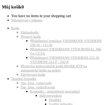
Můj košík
0
You have no items in your shopping cart
Pokračovat v nákupu
Kotle
Elektrokotle
Plynové kotle
Příslušenství regulace VIESSMANN VITODENS
100-W / 111-W
Příslušenství VIESSMANN VITOCROSSAL 300,
typ CU3A
Příslušenství VIESSMANN VITODENS 222-W,
VITODENS 222-F / 242-F
Přestavba teplovodních kotlů ROJEK KTP na
automatické kotle na pelety
Zplyňovací kotle
Tepelná čerpadla
Tep. čerp. voda/voda
Tep. čerp. vzduch/voda
Kompakt – monoblock provedení
Split provedení
Doplňky
Vnitřní jednotky