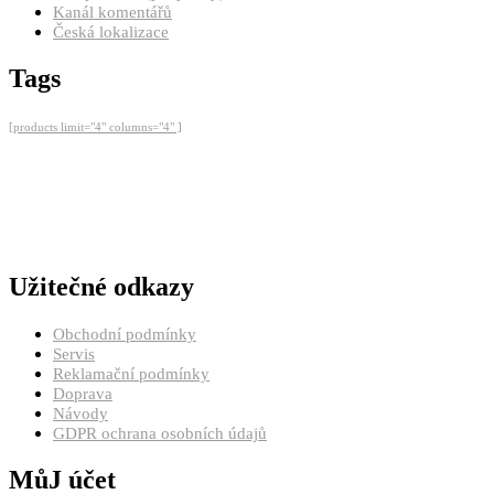
Kanál komentářů
Česká lokalizace
Tags
[products limit="4" columns="4" ]
Užitečné odkazy
Obchodní podmínky
Servis
Reklamační podmínky
Doprava
Návody
GDPR ochrana osobních údajů
MůJ účet