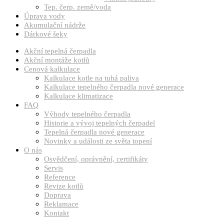
Tep. čerp. země/voda
Úprava vody
Akumulační nádrže
Dárkové šeky
Akční tepelná čerpadla
Akční montáže kotlů
Cenová kalkulace
Kalkulace kotle na tuhá paliva
Kalkulace tepelného čerpadla nové generace
Kalkulace klimatizace
FAQ
Výhody tepelného čerpadla
Historie a vývoj tepelných čerpadel
Tepelná čerpadla nové generace
Novinky a události ze světa topení
O nás
Osvědčení, oprávnění, certifikáty
Servis
Reference
Revize kotlů
Doprava
Reklamace
Kontakt