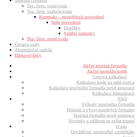
Tepelná čerpadla
Tep. čerp. voda/voda
Tep. čerp. vzduch/voda
Kompakt – monoblock provedení
Split provedení
Doplňky
Vnitřní jednotky
Tep. čerp. země/voda
Úprava vody
Akumulační nádrže
Dárkové šeky
Akční tepelná čerpadla
Akční montáže kotlů
Cenová kalkulace
Kalkulace kotle na tuhá paliva
Kalkulace tepelného čerpadla nové generace
Kalkulace klimatizace
FAQ
Výhody tepelného čerpadla
Historie a vývoj tepelných čerpadel
Tepelná čerpadla nové generace
Novinky a události ze světa topení
O nás
Osvědčení, oprávnění, certifikáty