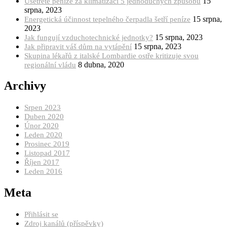
15
Ušetřete peníze za klimatizaci 5 jednoduchých způsobů
srpna, 2023
15 srpna,
Energetická účinnost tepelného čerpadla šetří peníze
2023
15 srpna, 2023
Jak fungují vzduchotechnické jednotky?
15 srpna, 2023
Jak připravit váš dům na vytápění
Skupina lékařů z italské Lombardie ostře kritizuje svou
8 dubna, 2020
regionální vládu
Archivy
Srpen 2023
Duben 2020
Únor 2020
Leden 2020
Prosinec 2019
Listopad 2017
Říjen 2017
Leden 2016
Meta
Přihlásit se
Zdroj kanálů (příspěvky)