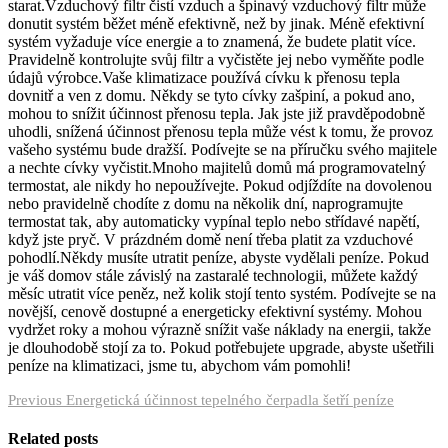
starat.Vzduchový filtr čistí vzduch a špinavý vzduchový filtr může
donutit systém běžet méně efektivně, než by jinak. Méně efektivní
systém vyžaduje více energie a to znamená, že budete platit více.
Pravidelně kontrolujte svůj filtr a vyčistěte jej nebo vyměňte podle
údajů výrobce.Vaše klimatizace používá cívku k přenosu tepla
dovnitř a ven z domu. Někdy se tyto cívky zašpiní, a pokud ano,
mohou to snížit účinnost přenosu tepla. Jak jste již pravděpodobně
uhodli, snížená účinnost přenosu tepla může vést k tomu, že provoz
vašeho systému bude dražší. Podívejte se na příručku svého majitele
a nechte cívky vyčistit.Mnoho majitelů domů má programovatelný
termostat, ale nikdy ho nepoužívejte. Pokud odjíždíte na dovolenou
nebo pravidelně chodíte z domu na několik dní, naprogramujte
termostat tak, aby automaticky vypínal teplo nebo střídavé napětí,
když jste pryč. V prázdném domě není třeba platit za vzduchové
pohodlí.Někdy musíte utratit peníze, abyste vydělali peníze. Pokud
je váš domov stále závislý na zastaralé technologii, můžete každý
měsíc utratit více peněz, než kolik stojí tento systém. Podívejte se na
novější, cenově dostupné a energeticky efektivní systémy. Mohou
vydržet roky a mohou výrazně snížit vaše náklady na energii, takže
je dlouhodobě stojí za to. Pokud potřebujete upgrade, abyste ušetřili
peníze na klimatizaci, jsme tu, abychom vám pomohli!
Navigace
Previous
Previous
Energetická účinnost tepelného čerpadla šetří peníze
post:
pro
Related posts