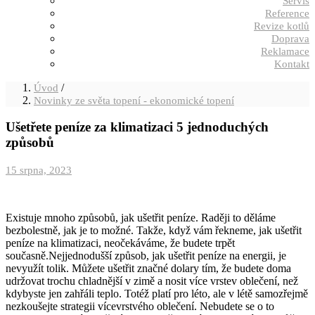
Servis
Reference
Revize kotlů
Doprava
Reklamace
Kontakt
/
Úvod
Novinky ze světa topení - ekonomické topení
Ušetřete peníze za klimatizaci 5 jednoduchých
způsobů
Posted
15 srpna, 2023
on
Existuje mnoho způsobů, jak ušetřit peníze. Raději to děláme
bezbolestně, jak je to možné. Takže, když vám řekneme, jak ušetřit
peníze na klimatizaci, neočekáváme, že budete trpět
současně.Nejjednodušší způsob, jak ušetřit peníze na energii, je
nevyužít tolik. Můžete ušetřit značné dolary tím, že budete doma
udržovat trochu chladnější v zimě a nosit více vrstev oblečení, než
kdybyste jen zahřáli teplo. Totéž platí pro léto, ale v létě samozřejmě
nezkoušejte strategii vícevrstvého oblečení. Nebudete se o to