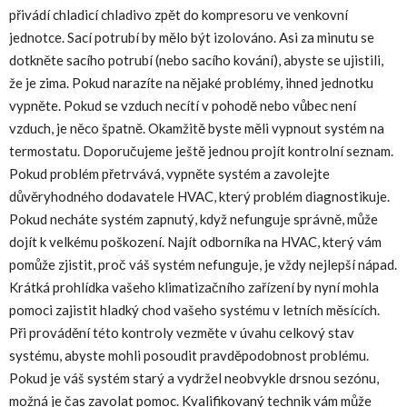
přivádí chladicí chladivo zpět do kompresoru ve venkovní
jednotce. Sací potrubí by mělo být izolováno. Asi za minutu se
dotkněte sacího potrubí (nebo sacího kování), abyste se ujistili,
že je zima. Pokud narazíte na nějaké problémy, ihned jednotku
vypněte. Pokud se vzduch necítí v pohodě nebo vůbec není
vzduch, je něco špatně. Okamžitě byste měli vypnout systém na
termostatu. Doporučujeme ještě jednou projít kontrolní seznam.
Pokud problém přetrvává, vypněte systém a zavolejte
důvěryhodného dodavatele HVAC, který problém diagnostikuje.
Pokud necháte systém zapnutý, když nefunguje správně, může
dojít k velkému poškození. Najít odborníka na HVAC, který vám
pomůže zjistit, proč váš systém nefunguje, je vždy nejlepší nápad.
Krátká prohlídka vašeho klimatizačního zařízení by nyní mohla
pomoci zajistit hladký chod vašeho systému v letních měsících.
Při provádění této kontroly vezměte v úvahu celkový stav
systému, abyste mohli posoudit pravděpodobnost problému.
Pokud je váš systém starý a vydržel neobvykle drsnou sezónu,
možná je čas zavolat pomoc. Kvalifikovaný technik vám může