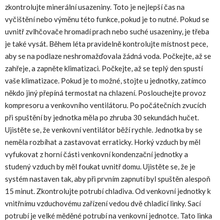
zkontrolujte minerální usazeniny. Toto je nejlepší čas na
vyčištění nebo výměnu této funkce, pokud je to nutné. Pokud se
uvnitř zvlhčovače hromadí prach nebo suché usazeniny, je třeba
je také vysát. Během léta pravidelně kontrolujte místnost pece,
aby se na podlaze neshromažďovala žádná voda. Počkejte, až se
zahřeje, a zapněte klimatizaci. Počkejte, až se teplý den spustí
vaše klimatizace. Pokud je to možné, stojte u jednotky, zatímco
někdo jiný přepíná termostat na chlazení. Poslouchejte provoz
kompresoru a venkovního ventilátoru. Po počátečních zvucích
při spuštění by jednotka měla po zhruba 30 sekundách hučet.
Ujistěte se, že venkovní ventilátor běží rychle. Jednotka by se
neměla rozbíhat a zastavovat erraticky. Horký vzduch by měl
vyfukovat z horní části venkovní kondenzační jednotky a
studený vzduch by měl foukat uvnitř domu. Ujistěte se, že je
systém nastaven tak, aby při prvním zapnutí byl spuštěn alespoň
15 minut. Zkontrolujte potrubí chladiva. Od venkovní jednotky k
vnitřnímu vzduchovému zařízení vedou dvě chladicí linky. Sací
potrubí je velké měděné potrubí na venkovní jednotce. Tato linka