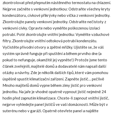
zkontrolovat před přepnutím nástěnného termostatu na chlazení.
Nejprve začněte s venkovní jednotkou: Odstraňte všechny kryty
kondenzátoru, cívkové přikrývky nebo víčka z venkovní jednotky.
Zkontrolujte panely venkovní jednotky. Odstraňte nečistoty z
venkovní cívky. Opravte nebo vyměňte poškozenou izolaci
potrubí. Poté zkontrolujte vnitřní jednotku: Vyměňte vzduchové
filtry. Zkontrolujte vnitřní odtoková potrubí kondenzátu.
Vyčistěte přívodní otvory a zpětné mřížky. Ujistěte se, že váš
systém správně funguje při spuštění a během prvního dne (a
pokud to nefunguje, okamžitě jej vypněte!) Protože jsme tento
článek zveřejnili, majitelé domů a dodavatelé nám napsali další
otázky a návrhy. Zde je několik dalších tipů, které vám pomohou
úspěšně spustit klimatizační zařízení. Zapněte jistič… pečlivě
Mnoho majitelů domů vypne během zimy jistič pro venkovní
jednotku. Na jaře je vhodné opatrně vypnout jistič nejméně 24
hodin před zapnutím klimatizace. Chcete-li zapnout vnitřní jistič,
nejprve vyhledejte panel jističů ve vaší domácnosti. Může být v
suterénu nebo v garáži. Opatrně otevřete panel a najděte