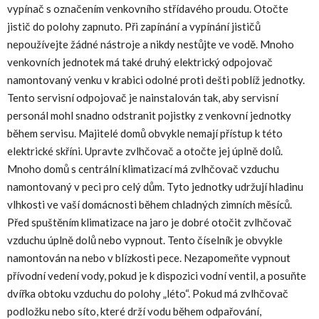
vypínač s označením venkovního střídavého proudu. Otočte
jistič do polohy zapnuto. Při zapínání a vypínání jističů
nepoužívejte žádné nástroje a nikdy nestůjte ve vodě. Mnoho
venkovních jednotek má také druhý elektrický odpojovač
namontovaný venku v krabici odolné proti dešti poblíž jednotky.
Tento servisní odpojovač je nainstalován tak, aby servisní
personál mohl snadno odstranit pojistky z venkovní jednotky
během servisu. Majitelé domů obvykle nemají přístup k této
elektrické skříni. Upravte zvlhčovač a otočte jej úplně dolů.
Mnoho domů s centrální klimatizací má zvlhčovač vzduchu
namontovaný v peci pro celý dům. Tyto jednotky udržují hladinu
vlhkosti ve vaší domácnosti během chladných zimních měsíců.
Před spuštěním klimatizace na jaro je dobré otočit zvlhčovač
vzduchu úplně dolů nebo vypnout. Tento číselník je obvykle
namontován na nebo v blízkosti pece. Nezapomeňte vypnout
přívodní vedení vody, pokud je k dispozici vodní ventil, a posuňte
dvířka obtoku vzduchu do polohy „léto“. Pokud má zvlhčovač
podložku nebo síto, které drží vodu během odpařování,