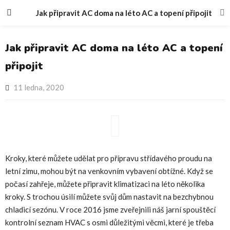
Jak připravit AC doma na léto AC a topení připojit
Jak připravit AC doma na léto AC a topení
připojit
Posted
11 ledna, 2020
on
Kroky, které můžete udělat pro přípravu střídavého proudu na
letní zimu, mohou být na venkovním vybavení obtížné. Když se
počasí zahřeje, můžete připravit klimatizaci na léto několika
kroky. S trochou úsilí můžete svůj dům nastavit na bezchybnou
chladicí sezónu. V roce 2016 jsme zveřejnili náš jarní spouštěcí
kontrolní seznam HVAC s osmi důležitými věcmi, které je třeba