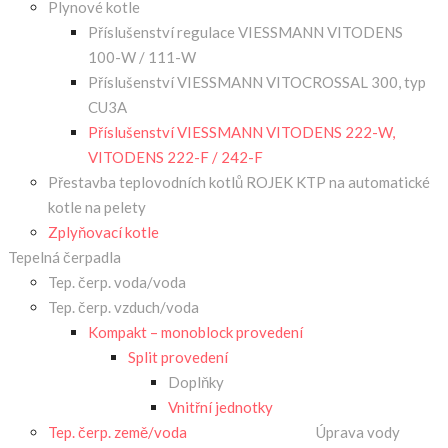
Plynové kotle
Příslušenství regulace VIESSMANN VITODENS
100-W / 111-W
Příslušenství VIESSMANN VITOCROSSAL 300, typ
CU3A
Příslušenství VIESSMANN VITODENS 222-W,
VITODENS 222-F / 242-F
Přestavba teplovodních kotlů ROJEK KTP na automatické
kotle na pelety
Zplyňovací kotle
Tepelná čerpadla
Tep. čerp. voda/voda
Tep. čerp. vzduch/voda
Kompakt – monoblock provedení
Split provedení
Doplňky
Vnitřní jednotky
Tep. čerp. země/voda
Úprava vody