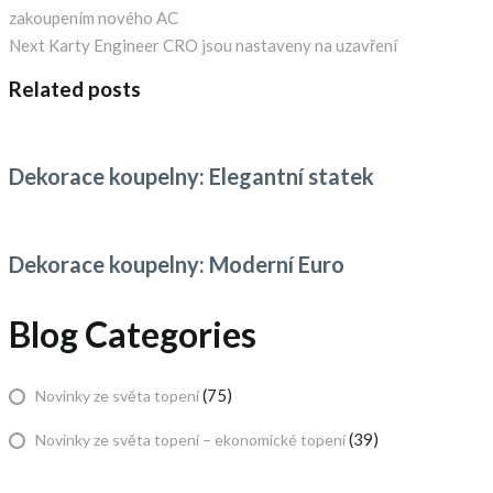
Navigace
post:
zakoupením nového AC
pro
Next
Next
Karty Engineer CRO jsou nastaveny na uzavření
post:
Related posts
příspěvek
Dekorace koupelny: Elegantní statek
Dekorace koupelny: Moderní Euro
Blog Categories
(75)
Novinky ze světa topení
(39)
Novinky ze světa topení – ekonomické topení