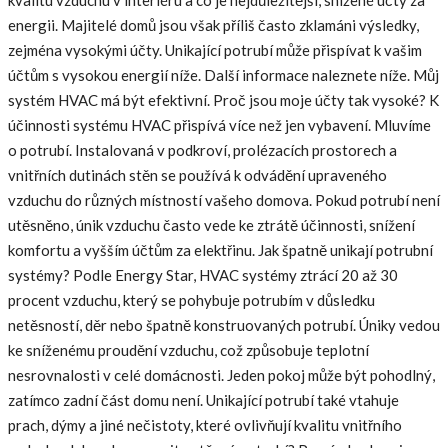
energii. Majitelé domů jsou však příliš často zklamáni výsledky,
zejména vysokými účty. Unikající potrubí může přispívat k vašim
účtům s vysokou energií níže. Další informace naleznete níže. Můj
systém HVAC má být efektivní. Proč jsou moje účty tak vysoké? K
účinnosti systému HVAC přispívá více než jen vybavení. Mluvíme
o potrubí. Instalovaná v podkroví, prolézacích prostorech a
vnitřních dutinách stěn se používá k odvádění upraveného
vzduchu do různých místností vašeho domova. Pokud potrubí není
utěsněno, únik vzduchu často vede ke ztrátě účinnosti, snížení
komfortu a vyšším účtům za elektřinu. Jak špatně unikají potrubní
systémy? Podle Energy Star, HVAC systémy ztrácí 20 až 30
procent vzduchu, který se pohybuje potrubím v důsledku
netěsností, děr nebo špatně konstruovaných potrubí. Úniky vedou
ke sníženému proudění vzduchu, což způsobuje teplotní
nesrovnalosti v celé domácnosti. Jeden pokoj může být pohodlný,
zatímco zadní část domu není. Unikající potrubí také vtahuje
prach, dýmy a jiné nečistoty, které ovlivňují kvalitu vnitřního