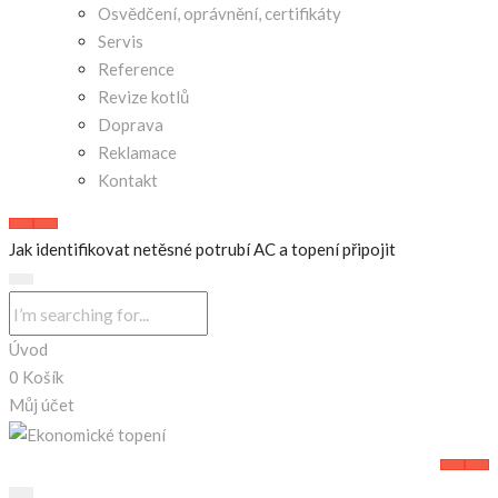
Osvědčení, oprávnění, certifikáty
Servis
Reference
Revize kotlů
Doprava
Reklamace
Kontakt
Jak identifikovat netěsné potrubí AC a topení připojit
Úvod
0
Košík
Můj účet