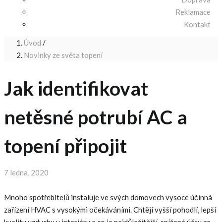
Reklamace
Kontakt
Úvod
/
Novinky ze světa topení
Jak identifikovat
netěsné potrubí AC a
topení připojit
Posted
7 ledna, 2020
on
Mnoho spotřebitelů instaluje ve svých domovech vysoce účinná
zařízení HVAC s vysokými očekáváními. Chtějí vyšší pohodlí, lepší
kvalitu vzduchu v interiéru a co je nejdůležitější, snížené účty za