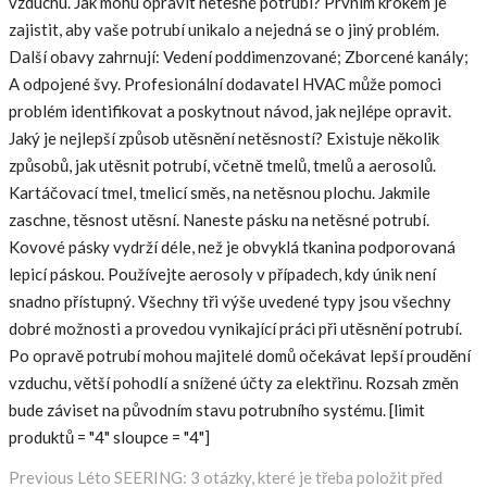
vzduchu. Jak mohu opravit netěsné potrubí? Prvním krokem je
zajistit, aby vaše potrubí unikalo a nejedná se o jiný problém.
Další obavy zahrnují: Vedení poddimenzované; Zborcené kanály;
A odpojené švy. Profesionální dodavatel HVAC může pomoci
problém identifikovat a poskytnout návod, jak nejlépe opravit.
Jaký je nejlepší způsob utěsnění netěsností? Existuje několik
způsobů, jak utěsnit potrubí, včetně tmelů, tmelů a aerosolů.
Kartáčovací tmel, tmelicí směs, na netěsnou plochu. Jakmile
zaschne, těsnost utěsní. Naneste pásku na netěsné potrubí.
Kovové pásky vydrží déle, než je obvyklá tkanina podporovaná
lepicí páskou. Používejte aerosoly v případech, kdy únik není
snadno přístupný. Všechny tři výše uvedené typy jsou všechny
dobré možnosti a provedou vynikající práci při utěsnění potrubí.
Po opravě potrubí mohou majitelé domů očekávat lepší proudění
vzduchu, větší pohodlí a snížené účty za elektřinu. Rozsah změn
bude záviset na původním stavu potrubního systému. [limit
produktů = "4" sloupce = "4"]
Previous
Previous
Léto SEERING: 3 otázky, které je třeba položit před