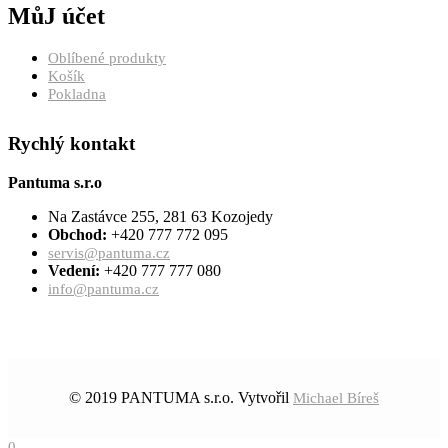
MůJ účet
Oblíbené produkty
Košík
Pokladna
Rychlý kontakt
Pantuma s.r.o
Na Zastávce 255, 281 63 Kozojedy
Obchod:
+420 777 772 095
servis@pantuma.cz
Vedení:
+420 777 777 080
info@pantuma.cz
© 2019 PANTUMA s.r.o. Vytvořil
Michael Bíreš
0