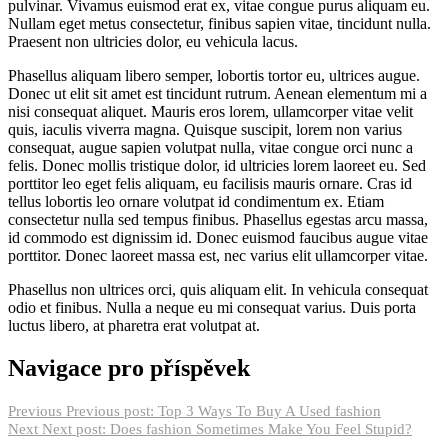
pulvinar. Vivamus euismod erat ex, vitae congue purus aliquam eu.
Nullam eget metus consectetur, finibus sapien vitae, tincidunt nulla.
Praesent non ultricies dolor, eu vehicula lacus.
Phasellus aliquam libero semper, lobortis tortor eu, ultrices augue.
Donec ut elit sit amet est tincidunt rutrum. Aenean elementum mi a
nisi consequat aliquet. Mauris eros lorem, ullamcorper vitae velit
quis, iaculis viverra magna. Quisque suscipit, lorem non varius
consequat, augue sapien volutpat nulla, vitae congue orci nunc a
felis. Donec mollis tristique dolor, id ultricies lorem laoreet eu. Sed
porttitor leo eget felis aliquam, eu facilisis mauris ornare. Cras id
tellus lobortis leo ornare volutpat id condimentum ex. Etiam
consectetur nulla sed tempus finibus. Phasellus egestas arcu massa,
id commodo est dignissim id. Donec euismod faucibus augue vitae
porttitor. Donec laoreet massa est, nec varius elit ullamcorper vitae.
Phasellus non ultrices orci, quis aliquam elit. In vehicula consequat
odio et finibus. Nulla a neque eu mi consequat varius. Duis porta
luctus libero, at pharetra erat volutpat at.
Navigace pro příspěvek
Previous
Previous post:
Top 3 Ways To Buy A Used fashion
Next
Next post:
Does fashion Sometimes Make You Feel Stupid?