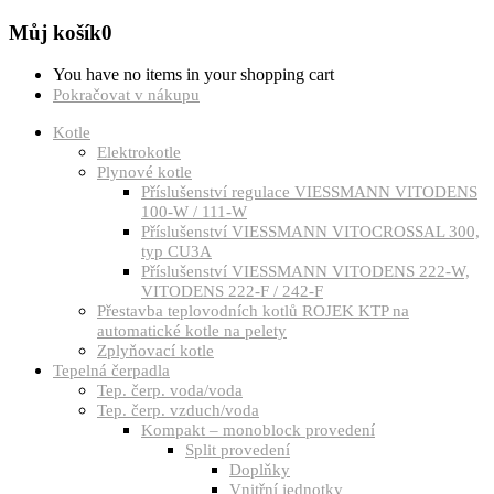
Můj košík
0
You have no items in your shopping cart
Pokračovat v nákupu
Kotle
Elektrokotle
Plynové kotle
Příslušenství regulace VIESSMANN VITODENS
100-W / 111-W
Příslušenství VIESSMANN VITOCROSSAL 300,
typ CU3A
Příslušenství VIESSMANN VITODENS 222-W,
VITODENS 222-F / 242-F
Přestavba teplovodních kotlů ROJEK KTP na
automatické kotle na pelety
Zplyňovací kotle
Tepelná čerpadla
Tep. čerp. voda/voda
Tep. čerp. vzduch/voda
Kompakt – monoblock provedení
Split provedení
Doplňky
Vnitřní jednotky