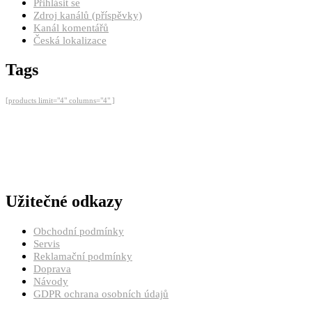
Přihlásit se
Zdroj kanálů (příspěvky)
Kanál komentářů
Česká lokalizace
Tags
[products limit="4" columns="4" ]
Užitečné odkazy
Obchodní podmínky
Servis
Reklamační podmínky
Doprava
Návody
GDPR ochrana osobních údajů