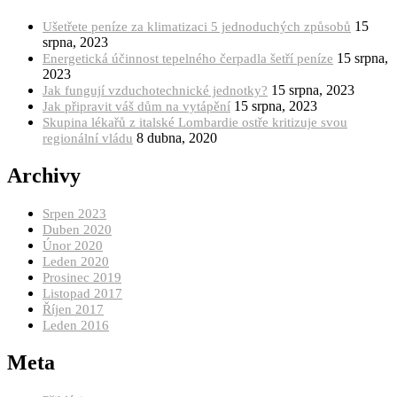
15
Ušetřete peníze za klimatizaci 5 jednoduchých způsobů
srpna, 2023
15 srpna,
Energetická účinnost tepelného čerpadla šetří peníze
2023
15 srpna, 2023
Jak fungují vzduchotechnické jednotky?
15 srpna, 2023
Jak připravit váš dům na vytápění
Skupina lékařů z italské Lombardie ostře kritizuje svou
8 dubna, 2020
regionální vládu
Archivy
Srpen 2023
Duben 2020
Únor 2020
Leden 2020
Prosinec 2019
Listopad 2017
Říjen 2017
Leden 2016
Meta