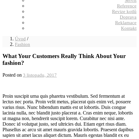
Servis
Reference
Revize kotlů
Doprava
Reklamace
Kontakt
/
Úvod
Fashion
What Your Customers Really Think About Your
fashion?
Posted on
3 listopadu, 2017
Proin suscipit urna quis pharetra vestibulum. Sed fermentum at
lectus nec porta. Proin velit metus, placerat quis enim vel, posuere
varius risus. Nunc bibendum mattis est ut lobortis. Duis congue
lacinia nulla, nec blandit justo placerat a. Cras enim neque, lobortis
ut magna non, hendrerit suscipit lorem. Curabitur nec nisi ante.
Donec id volutpat justo, sed ultricies dui. Etiam eget risus diam.
Phasellus ac arcu sit amet mauris gravida lobortis. Praesent dapibus
sapien sit amet lacus aliquet dictum. Mauris egestas blandit ex eu