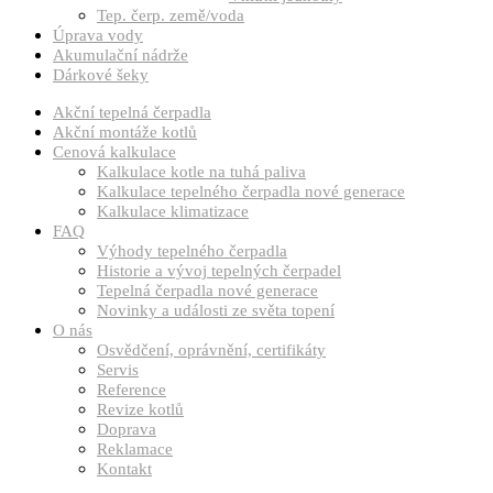
Tep. čerp. země/voda
Úprava vody
Akumulační nádrže
Dárkové šeky
Akční tepelná čerpadla
Akční montáže kotlů
Cenová kalkulace
Kalkulace kotle na tuhá paliva
Kalkulace tepelného čerpadla nové generace
Kalkulace klimatizace
FAQ
Výhody tepelného čerpadla
Historie a vývoj tepelných čerpadel
Tepelná čerpadla nové generace
Novinky a události ze světa topení
O nás
Osvědčení, oprávnění, certifikáty
Servis
Reference
Revize kotlů
Doprava
Reklamace
Kontakt