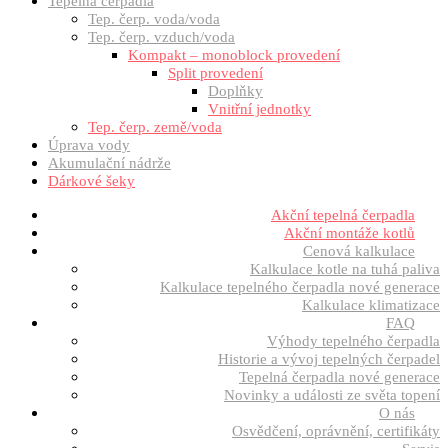
Tepelná čerpadla
Tep. čerp. voda/voda
Tep. čerp. vzduch/voda
Kompakt – monoblock provedení
Split provedení
Doplňky
Vnitřní jednotky
Tep. čerp. země/voda
Úprava vody
Akumulační nádrže
Dárkové šeky
Akční tepelná čerpadla
Akční montáže kotlů
Cenová kalkulace
Kalkulace kotle na tuhá paliva
Kalkulace tepelného čerpadla nové generace
Kalkulace klimatizace
FAQ
Výhody tepelného čerpadla
Historie a vývoj tepelných čerpadel
Tepelná čerpadla nové generace
Novinky a události ze světa topení
O nás
Osvědčení, oprávnění, certifikáty