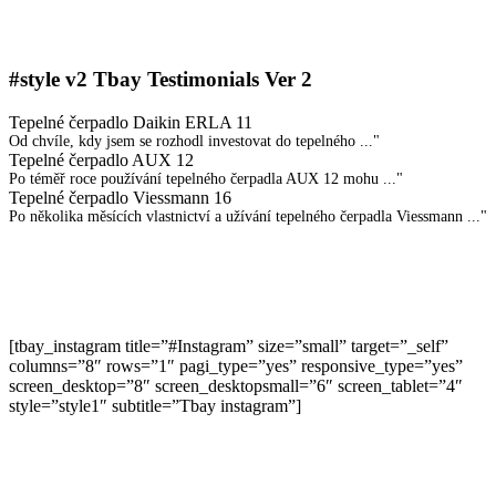
#style v2
Tbay Testimonials Ver 2
Tepelné čerpadlo Daikin ERLA 11
Od chvíle, kdy jsem se rozhodl investovat do tepelného ..."
Tepelné čerpadlo AUX 12
Po téměř roce používání tepelného čerpadla AUX 12 mohu ..."
Tepelné čerpadlo Viessmann 16
Po několika měsících vlastnictví a užívání tepelného čerpadla Viessmann ..."
[tbay_instagram title=”#Instagram” size=”small” target=”_self”
columns=”8″ rows=”1″ pagi_type=”yes” responsive_type=”yes”
screen_desktop=”8″ screen_desktopsmall=”6″ screen_tablet=”4″
style=”style1″ subtitle=”Tbay instagram”]