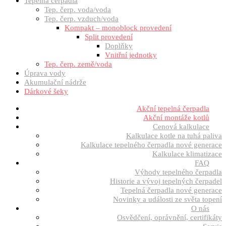
Tepelná čerpadla
Tep. čerp. voda/voda
Tep. čerp. vzduch/voda
Kompakt – monoblock provedení
Split provedení
Doplňky
Vnitřní jednotky
Tep. čerp. země/voda
Úprava vody
Akumulační nádrže
Dárkové šeky
Akční tepelná čerpadla
Akční montáže kotlů
Cenová kalkulace
Kalkulace kotle na tuhá paliva
Kalkulace tepelného čerpadla nové generace
Kalkulace klimatizace
FAQ
Výhody tepelného čerpadla
Historie a vývoj tepelných čerpadel
Tepelná čerpadla nové generace
Novinky a události ze světa topení
O nás
Osvědčení, oprávnění, certifikáty