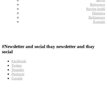
Servis
Reference
Revize kotlů
Doprava
Reklamace
Kontakt
#Newsletter and social
tbay newsletter and tbay
social
Facebook
Twitter
Youtube
Pinterest
Google