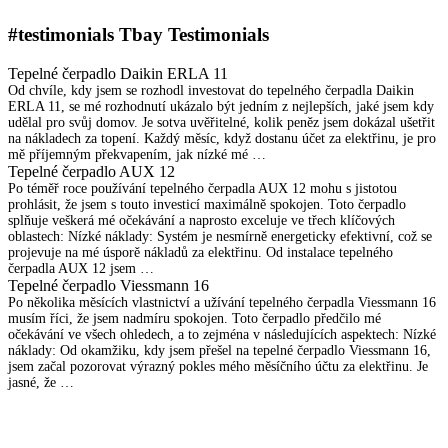
#testimonials
Tbay Testimonials
Tepelné čerpadlo Daikin ERLA 11
Od chvíle, kdy jsem se rozhodl investovat do tepelného čerpadla Daikin
ERLA 11, se mé rozhodnutí ukázalo být jedním z nejlepších, jaké jsem kdy
udělal pro svůj domov. Je sotva uvěřitelné, kolik peněz jsem dokázal ušetřit
na nákladech za topení. Každý měsíc, když dostanu účet za elektřinu, je pro
mě příjemným překvapením, jak nízké mé …
Tepelné čerpadlo AUX 12
Po téměř roce používání tepelného čerpadla AUX 12 mohu s jistotou
prohlásit, že jsem s touto investicí maximálně spokojen. Toto čerpadlo
splňuje veškerá mé očekávání a naprosto exceluje ve třech klíčových
oblastech: Nízké náklady: Systém je nesmírně energeticky efektivní, což se
projevuje na mé úsporě nákladů za elektřinu. Od instalace tepelného
čerpadla AUX 12 jsem …
Tepelné čerpadlo Viessmann 16
Po několika měsících vlastnictví a užívání tepelného čerpadla Viessmann 16
musím říci, že jsem nadmíru spokojen. Toto čerpadlo předčilo mé
očekávání ve všech ohledech, a to zejména v následujících aspektech: Nízké
náklady: Od okamžiku, kdy jsem přešel na tepelné čerpadlo Viessmann 16,
jsem začal pozorovat výrazný pokles mého měsíčního účtu za elektřinu. Je
jasné, že …