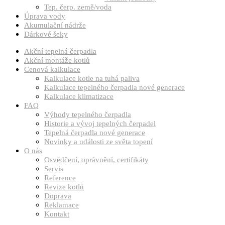
Tep. čerp. země/voda
Úprava vody
Akumulační nádrže
Dárkové šeky
Akční tepelná čerpadla
Akční montáže kotlů
Cenová kalkulace
Kalkulace kotle na tuhá paliva
Kalkulace tepelného čerpadla nové generace
Kalkulace klimatizace
FAQ
Výhody tepelného čerpadla
Historie a vývoj tepelných čerpadel
Tepelná čerpadla nové generace
Novinky a události ze světa topení
O nás
Osvědčení, oprávnění, certifikáty
Servis
Reference
Revize kotlů
Doprava
Reklamace
Kontakt