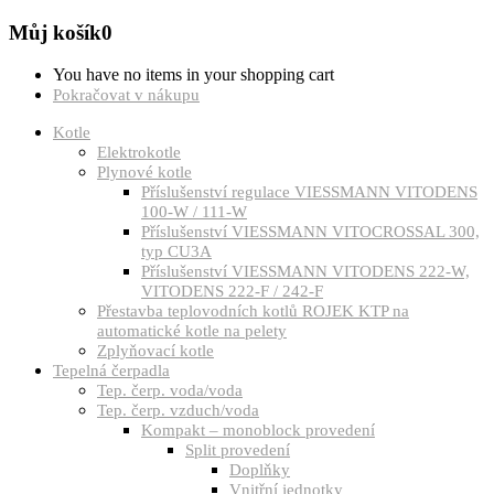
Můj košík
0
You have no items in your shopping cart
Pokračovat v nákupu
Kotle
Elektrokotle
Plynové kotle
Příslušenství regulace VIESSMANN VITODENS
100-W / 111-W
Příslušenství VIESSMANN VITOCROSSAL 300,
typ CU3A
Příslušenství VIESSMANN VITODENS 222-W,
VITODENS 222-F / 242-F
Přestavba teplovodních kotlů ROJEK KTP na
automatické kotle na pelety
Zplyňovací kotle
Tepelná čerpadla
Tep. čerp. voda/voda
Tep. čerp. vzduch/voda
Kompakt – monoblock provedení
Split provedení
Doplňky
Vnitřní jednotky