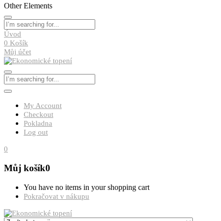
Other Elements
Úvod
0
Košík
Můj účet
My Account
Checkout
Pokladna
Log out
0
Můj košík
0
You have no items in your shopping cart
Pokračovat v nákupu