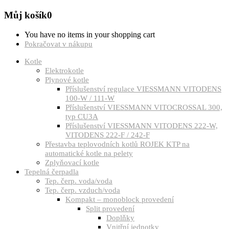
Můj košík
0
You have no items in your shopping cart
Pokračovat v nákupu
Kotle
Elektrokotle
Plynové kotle
Příslušenství regulace VIESSMANN VITODENS
100-W / 111-W
Příslušenství VIESSMANN VITOCROSSAL 300,
typ CU3A
Příslušenství VIESSMANN VITODENS 222-W,
VITODENS 222-F / 242-F
Přestavba teplovodních kotlů ROJEK KTP na
automatické kotle na pelety
Zplyňovací kotle
Tepelná čerpadla
Tep. čerp. voda/voda
Tep. čerp. vzduch/voda
Kompakt – monoblock provedení
Split provedení
Doplňky
Vnitřní jednotky