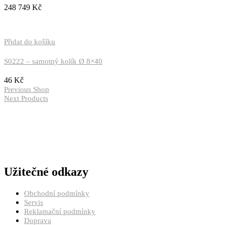
248 749
Kč
Přidat do košíku
S0222 – samotný kolík Ø 8×40
46
Kč
Navigace
Previous
Previous
Shop
post:
Next
Next
Products
pro
post:
příspěvek
Užitečné odkazy
Obchodní podmínky
Servis
Reklamační podmínky
Doprava