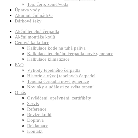
Tep. čerp. země/voda
Úprava vody
Akumulační nádrže
Dárkové šeky
Akční tepelná čerpadla
Akční montáže kotlů
Cenová kalkulace
Kalkulace kotle na tuhá paliva
Kalkulace tepelného čerpadla nové generace
Kalkulace klimatizace
FAQ
Výhody tepelného čerpadla
Historie a vývoj tepelných čerpadel
Tepelná čerpadla nové generace
Novinky a události ze světa topení
O nás
Osvědčení, oprávnění, certifikáty
Servis
Reference
Revize kotlů
Doprava
Reklamace
Kontakt