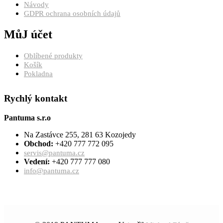
Návody
GDPR ochrana osobních údajů
MůJ účet
Oblíbené produkty
Košík
Pokladna
Rychlý kontakt
Pantuma s.r.o
Na Zastávce 255, 281 63 Kozojedy
Obchod:
+420 777 772 095
servis@pantuma.cz
Vedení:
+420 777 777 080
info@pantuma.cz