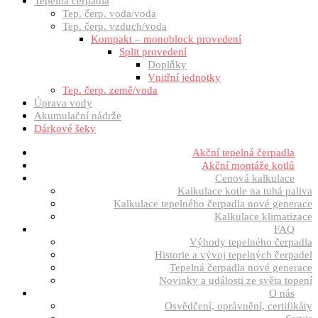
Tepelná čerpadla
Tep. čerp. voda/voda
Tep. čerp. vzduch/voda
Kompakt – monoblock provedení
Split provedení
Doplňky
Vnitřní jednotky
Tep. čerp. země/voda
Úprava vody
Akumulační nádrže
Dárkové šeky
Akční tepelná čerpadla
Akční montáže kotlů
Cenová kalkulace
Kalkulace kotle na tuhá paliva
Kalkulace tepelného čerpadla nové generace
Kalkulace klimatizace
FAQ
Výhody tepelného čerpadla
Historie a vývoj tepelných čerpadel
Tepelná čerpadla nové generace
Novinky a události ze světa topení
O nás
Osvědčení, oprávnění, certifikáty