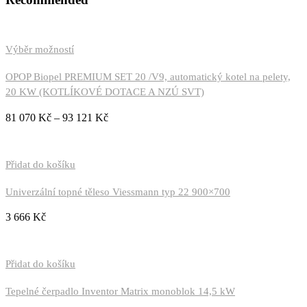
Výběr možností
OPOP Biopel PREMIUM SET 20 /V9, automatický kotel na pelety,
20 KW (KOTLÍKOVÉ DOTACE A NZÚ SVT)
81 070
Kč
–
93 121
Kč
Přidat do košíku
Univerzální topné těleso Viessmann typ 22 900×700
3 666
Kč
Přidat do košíku
Tepelné čerpadlo Inventor Matrix monoblok 14,5 kW