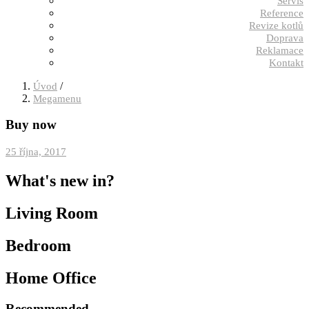
Servis
Reference
Revize kotlů
Doprava
Reklamace
Kontakt
/
Úvod
Megamenu
Buy now
Posted
25 října, 2017
on
What's new in?
Living Room
Bedroom
Home Office
Recommended