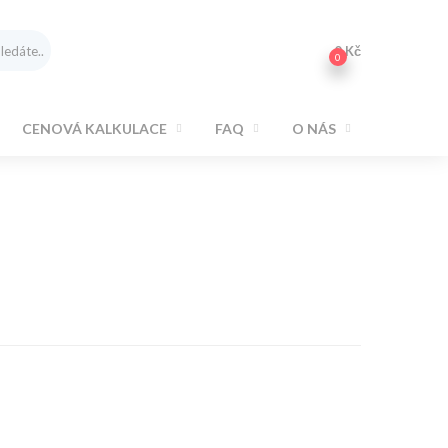
0
Kč
0
CENOVÁ KALKULACE
FAQ
O NÁS