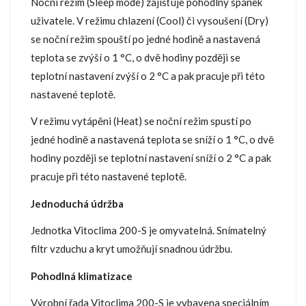
Noční režim (Sleep mode) zajišťuje pohodlný spánek
uživatele. V režimu chlazení (Cool) či vysoušení (Dry)
se noční režim spouští po jedné hodině a nastavená
teplota se zvýší o 1 °C, o dvě hodiny později se
teplotní nastavení zvýší o 2 °C a pak pracuje při této
nastavené teplotě.
V režimu vytápěni (Heat) se noční režim spustí po
jedné hodině a nastavená teplota se sníží o 1 °C, o dvě
hodiny později se teplotní nastavení sníží o 2 °C a pak
pracuje při této nastavené teplotě.
Jednoduchá údržba
Jednotka Vitoclima 200-S je omyvatelná. Snímatelný
filtr vzduchu a kryt umožňují snadnou údržbu.
Pohodlná klimatizace
Výrobní řada Vitoclima 200-S je vybavena speciálním