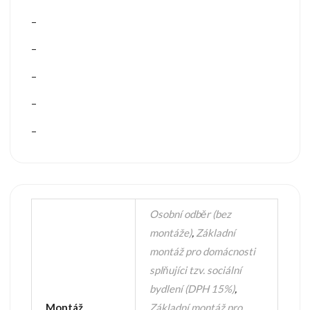
–
–
–
–
–
Osobní odběr (bez
montáže)
,
Základní
montáž pro domácnosti
splňujíci tzv. sociální
bydlení (DPH 15%)
,
Montáž
Základní montáž pro