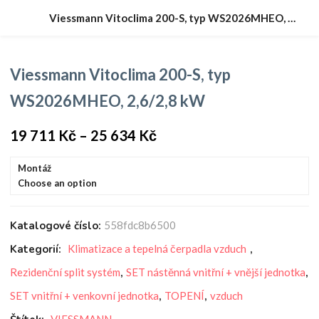
Viessmann Vitoclima 200-S, typ WS2026MHEO, 2,6/2,8 kW
Viessmann Vitoclima 200-S, typ
WS2026MHEO, 2,6/2,8 kW
19 711
Kč
–
25 634
Kč
Montáž
Choose an option
Katalogové číslo:
558fdc8b6500
Kategorií:
Klimatizace a tepelná čerpadla vzduch
,
Rezidenční split systém
,
SET nástěnná vnitřní + vnější jednotka
,
SET vnitřní + venkovní jednotka
,
TOPENÍ
,
vzduch