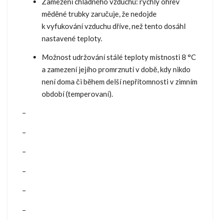
Zamezení chladného vzduchu: rychlý ohřev
měděné trubky zaručuje, že nedojde
k vyfukování vzduchu dříve, než tento dosáhl
nastavené teploty.
Možnost udržování stálé teploty místnosti 8 °C
a zamezení jejího promrznutí v době, kdy nikdo
není doma či během delší nepřítomnosti v zimním
období (temperovaní).
–
–
–
–
–
–