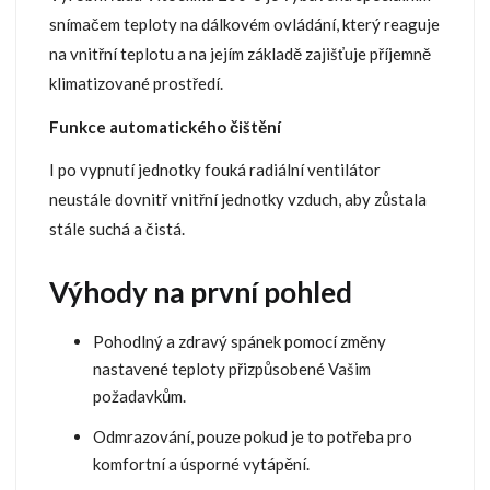
snímačem teploty na dálkovém ovládání, který reaguje
na vnitřní teplotu a na jejím základě zajišťuje příjemně
klimatizované prostředí.
Funkce automatického čištění
I po vypnutí jednotky fouká radiální ventilátor
neustále dovnitř vnitřní jednotky vzduch, aby zůstala
stále suchá a čistá.
Výhody na první pohled
Pohodlný a zdravý spánek pomocí změny
nastavené teploty přizpůsobené Vašim
požadavkům.
Odmrazování, pouze pokud je to potřeba pro
komfortní a úsporné vytápění.