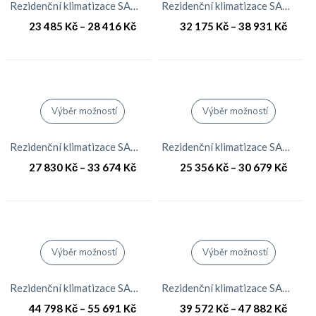
Rezidenční klimatizace SAMSUNG RAC AR09KSWSBWKNZE Split SET 2,6kW AR5000
Rezidenční klimatizace SAMSUNG RAC AR12JSPFBWKNEU Split SET 3,5W AR9000
23 485
Kč
–
28 416
Kč
32 175
Kč
–
38 931
Kč
Výběr možností
Výběr možností
Rezidenční klimatizace SAMSUNG RAC AR12KSPDBWKNEU Split SET 3,5W AR7000
Rezidenční klimatizace SAMSUNG RAC AR12KSWSBWKNZE Split SET 3,5kW AR5000
27 830
Kč
–
33 674
Kč
25 356
Kč
–
30 679
Kč
Výběr možností
Výběr možností
Rezidenční klimatizace SAMSUNG RAC AR18KSPDBWKNEU Split SET 5,2W AR7000
Rezidenční klimatizace SAMSUNG RAC AR18KSWSBWKNZE Split SET 5,2kW AR5000
44 798
Kč
–
55 691
Kč
39 572
Kč
–
47 882
Kč