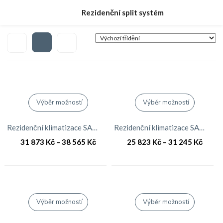
Rezidenční split systém
Výběr možností
Výběr možností
Rezidenční klimatizace SAMSUNG RAC AR09JSPFBWKNEU Split SET 2,6kW AR9000
Rezidenční klimatizace SAMSUNG RAC AR09KSPDBWKNEU Split SET 2,6W AR7000
31 873
Kč
–
38 565
Kč
25 823
Kč
–
31 245
Kč
Výběr možností
Výběr možností