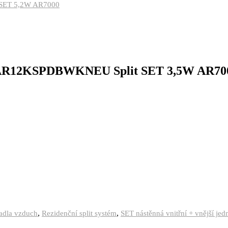
SET 5,2W AR7000
 AR12KSPDBWKNEU Split SET 3,5W AR70
,
,
padla vzduch
Rezidenční split systém
SET nástěnná vnitřní + vnější jed