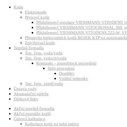
Kotle
Elektrokotle
Plynové kotle
Příslušenství regulace VIESSMANN VITODENS 1
Příslušenství VIESSMANN VITOCROSSAL 300, 
Příslušenství VIESSMANN VITODENS 222-W, VI
Přestavba teplovodních kotlů ROJEK KTP na automatické 
Zplyňovací kotle
Tepelná čerpadla
Tep. čerp. voda/voda
Tep. čerp. vzduch/voda
Kompakt – monoblock provedení
Split provedení
Doplňky
Vnitřní jednotky
Tep. čerp. země/voda
Úprava vody
Akumulační nádrže
Dárkové šeky
Akční tepelná čerpadla
Akční montáže kotlů
Cenová kalkulace
Kalkulace kotle na tuhá paliva