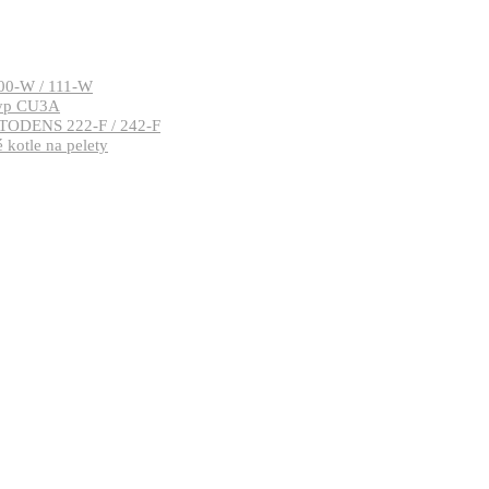
00-W / 111-W
typ CU3A
TODENS 222-F / 242-F
kotle na pelety