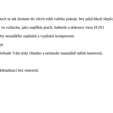
duch se tak dostane do všech rohů vašeho pokoje, bez jakýchkoli slepýc
í ve vzduchu, jako napříkla prach, bakterie a dokonce virus H1N1
otřeby neustálého zapínání a vypínání kompresoru
gie
. Nebude Vám tedy chladno a nemusíte manuálně měnit nastavení.
klimatizaci bez omezení.