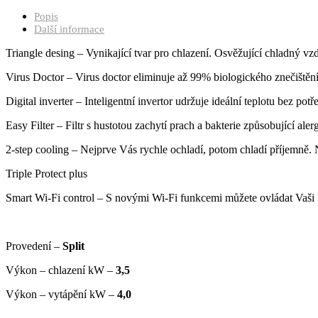
Popis
Další informace
Triangle desing – Vynikající tvar pro chlazení. Osvěžující chladný vz
Virus Doctor – Virus doctor eliminuje až 99% biologického znečištěn
Digital inverter – Inteligentní invertor udržuje ideální teplotu bez p
Easy Filter – Filtr s hustotou zachytí prach a bakterie způsobující aler
2-step cooling – Nejprve Vás rychle ochladí, potom chladí příjemně
Triple Protect plus
Smart Wi-Fi control – S novými Wi-Fi funkcemi můžete ovládat Vaši 
Provedení –
Split
Výkon – chlazení kW –
3,5
Výkon – vytápění kW –
4,0