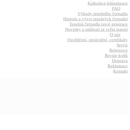
Kalkulace klimatizace
FAQ
Výhody tepelného čerpadla
Historie a vývoj tepelných čerpadel
Tepelná čerpadla nové generace
Novinky a události ze světa topení
O nás
Osvědčení, oprávnění, certifikáty
Servis
Reference
Revize kotlů
Doprava
Reklamace
Kontakt