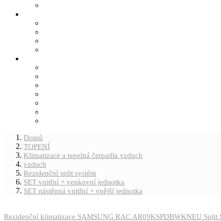
Domů
TOPENÍ
Klimatizace a tepelná čerpadla vzduch
vzduch
Rezidenční split systém
SET vnitřní + venkovní jednotka
SET nástěnná vnitřní + vnější jednotka
Rezidenční klimatizace SAMSUNG RAC AR09KSPDBWKNEU Split 