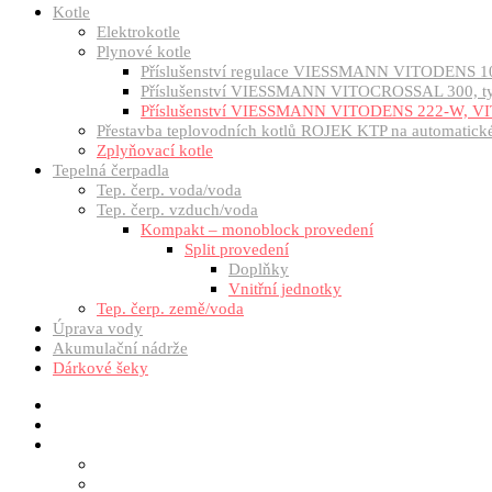
Kotle
Elektrokotle
Plynové kotle
Příslušenství regulace VIESSMANN VITODENS 1
Příslušenství VIESSMANN VITOCROSSAL 300, 
Příslušenství VIESSMANN VITODENS 222-W, VI
Přestavba teplovodních kotlů ROJEK KTP na automatické 
Zplyňovací kotle
Tepelná čerpadla
Tep. čerp. voda/voda
Tep. čerp. vzduch/voda
Kompakt – monoblock provedení
Split provedení
Doplňky
Vnitřní jednotky
Tep. čerp. země/voda
Úprava vody
Akumulační nádrže
Dárkové šeky