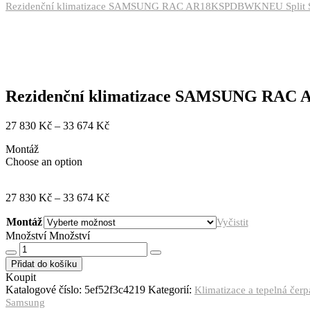
Rezidenční klimatizace SAMSUNG RAC AR18KSPDBWKNEU Split 
Rezidenční klimatizace SAMSUNG RAC
27 830
Kč
–
33 674
Kč
Montáž
Choose an option
27 830
Kč
–
33 674
Kč
Montáž
Vyčistit
Množství
Množství
Přidat do košíku
Koupit
Katalogové číslo:
5ef52f3c4219
Kategorií:
Klimatizace a tepelná čer
Samsung