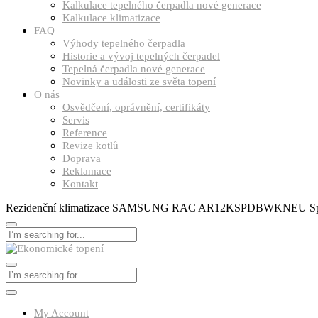
Kalkulace tepelného čerpadla nové generace
Kalkulace klimatizace
FAQ
Výhody tepelného čerpadla
Historie a vývoj tepelných čerpadel
Tepelná čerpadla nové generace
Novinky a události ze světa topení
O nás
Osvědčení, oprávnění, certifikáty
Servis
Reference
Revize kotlů
Doprava
Reklamace
Kontakt
Rezidenční klimatizace SAMSUNG RAC AR12KSPDBWKNEU Spl
My Account