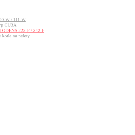
00-W / 111-W
typ CU3A
TODENS 222-F / 242-F
kotle na pelety