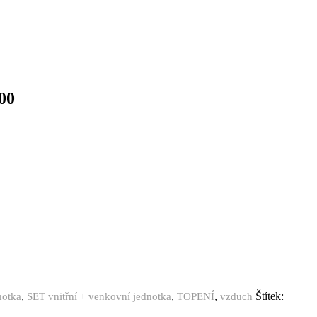
00
,
,
,
Štítek:
notka
SET vnitřní + venkovní jednotka
TOPENÍ
vzduch