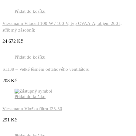
Přidat do košíku
Viessmann Vitocell 100-W / 100-V, typ CVAA-A, objem 200 l,
stříbrný zásobník
24 672
Kč
Přidat do košíku
S1139 – Velké těsnění odtahového ventilátoru
208
Kč
Přidat do košíku
Viessmann Vložka filtru I25-50
291
Kč
Přidat do košíku