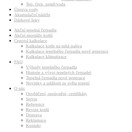
Tep. čerp. země/voda
Úprava vody
Akumulační nádrže
Dárkové šeky
Akční tepelná čerpadla
Akční montáže kotlů
Cenová kalkulace
Kalkulace kotle na tuhá paliva
Kalkulace tepelného čerpadla nové generace
Kalkulace klimatizace
FAQ
Výhody tepelného čerpadla
Historie a vývoj tepelných čerpadel
Tepelná čerpadla nové generace
Novinky a události ze světa topení
O nás
Osvědčení, oprávnění, certifikáty
Servis
Reference
Revize kotlů
Doprava
Reklamace
Kontakt