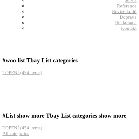
Servis
Reference
Revize kotlů
Doprava
Reklamace
Kontakt
#woo list
Tbay List categories
TOPENÍ
(454 items)
#List show more
Tbay List categories show more
TOPENÍ
(454 items)
All categories