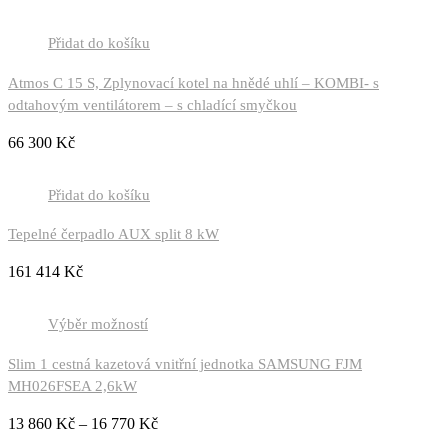
Přidat do košíku
Atmos C 15 S, Zplynovací kotel na hnědé uhlí – KOMBI- s
odtahovým ventilátorem – s chladící smyčkou
66 300
Kč
Přidat do košíku
Tepelné čerpadlo AUX split 8 kW
161 414
Kč
Výběr možností
Slim 1 cestná kazetová vnitřní jednotka SAMSUNG FJM
MH026FSEA 2,6kW
13 860
Kč
–
16 770
Kč