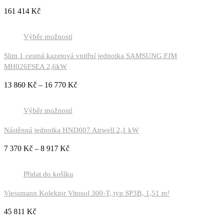
161 414
Kč
Výběr možností
Slim 1 cestná kazetová vnitřní jednotka SAMSUNG FJM
MH026FSEA 2,6kW
13 860
Kč
–
16 770
Kč
Výběr možností
Nástěnná jednotka HND007 Airwell 2,1 kW
7 370
Kč
–
8 917
Kč
Přidat do košíku
Viessmann Kolektor Vitosol 300-T, typ SP3B, 1,51 m²
45 811
Kč