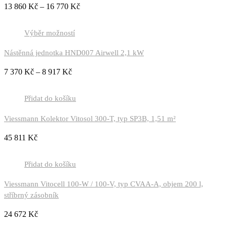
13 860
Kč
–
16 770
Kč
Výběr možností
Nástěnná jednotka HND007 Airwell 2,1 kW
7 370
Kč
–
8 917
Kč
Přidat do košíku
Viessmann Kolektor Vitosol 300-T, typ SP3B, 1,51 m²
45 811
Kč
Přidat do košíku
Viessmann Vitocell 100-W / 100-V, typ CVAA-A, objem 200 l,
stříbrný zásobník
24 672
Kč