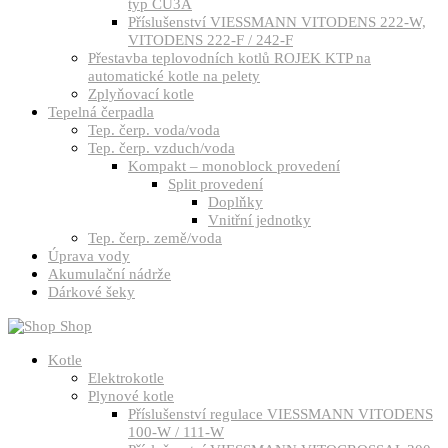
typ CU3A
Příslušenství VIESSMANN VITODENS 222-W,
VITODENS 222-F / 242-F
Přestavba teplovodních kotlů ROJEK KTP na
automatické kotle na pelety
Zplyňovací kotle
Tepelná čerpadla
Tep. čerp. voda/voda
Tep. čerp. vzduch/voda
Kompakt – monoblock provedení
Split provedení
Doplňky
Vnitřní jednotky
Tep. čerp. země/voda
Úprava vody
Akumulační nádrže
Dárkové šeky
Shop
Kotle
Elektrokotle
Plynové kotle
Příslušenství regulace VIESSMANN VITODENS
100-W / 111-W