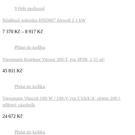
Výběr možností
Nástěnná jednotka HND007 Airwell 2,1 kW
7 370
Kč
–
8 917
Kč
Přidat do košíku
Viessmann Kolektor Vitosol 300-T, typ SP3B, 1,51 m²
45 811
Kč
Přidat do košíku
Viessmann Vitocell 100-W / 100-V, typ CVAA-A, objem 200 l,
stříbrný zásobník
24 672
Kč
Přidat do košíku