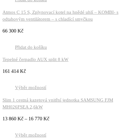
Atmos C 15 S, Zplynovací kotel na hnědé uhlí – KOMBI- s
odtahovým ventilátorem – s chladící smyčkou
66 300
Kč
Přidat do košíku
Tepelné čerpadlo AUX split 8 kW
161 414
Kč
Výběr možností
Slim 1 cestná kazetová vnitřní jednotka SAMSUNG FJM
MH026FSEA 2,6kW
13 860
Kč
–
16 770
Kč
Výběr možností