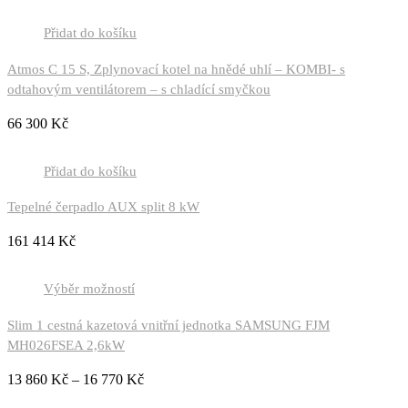
Přidat do košíku
Atmos C 15 S, Zplynovací kotel na hnědé uhlí – KOMBI- s
odtahovým ventilátorem – s chladící smyčkou
66 300
Kč
Přidat do košíku
Tepelné čerpadlo AUX split 8 kW
161 414
Kč
Výběr možností
Slim 1 cestná kazetová vnitřní jednotka SAMSUNG FJM
MH026FSEA 2,6kW
13 860
Kč
–
16 770
Kč