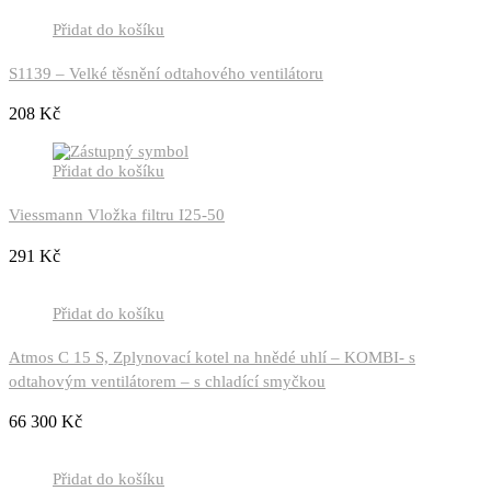
Přidat do košíku
S1139 – Velké těsnění odtahového ventilátoru
208
Kč
Přidat do košíku
Viessmann Vložka filtru I25-50
291
Kč
Přidat do košíku
Atmos C 15 S, Zplynovací kotel na hnědé uhlí – KOMBI- s
odtahovým ventilátorem – s chladící smyčkou
66 300
Kč
Přidat do košíku