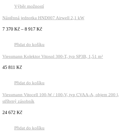
Výběr možností
Nástěnná jednotka HND007 Airwell 2,1 kW
7 370
Kč
–
8 917
Kč
Přidat do košíku
Viessmann Kolektor Vitosol 300-T, typ SP3B, 1,51 m²
45 811
Kč
Přidat do košíku
Viessmann Vitocell 100-W / 100-V, typ CVAA-A, objem 200 l,
stříbrný zásobník
24 672
Kč
Přidat do košíku