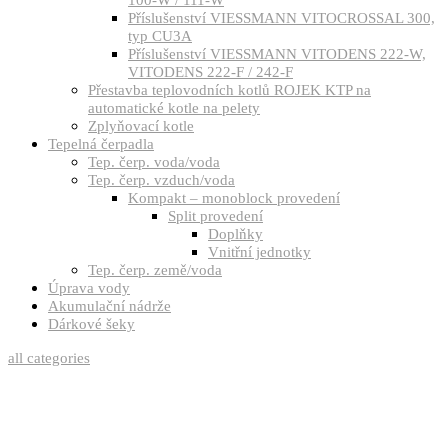
Příslušenství VIESSMANN VITOCROSSAL 300,
typ CU3A
Příslušenství VIESSMANN VITODENS 222-W,
VITODENS 222-F / 242-F
Přestavba teplovodních kotlů ROJEK KTP na
automatické kotle na pelety
Zplyňovací kotle
Tepelná čerpadla
Tep. čerp. voda/voda
Tep. čerp. vzduch/voda
Kompakt – monoblock provedení
Split provedení
Doplňky
Vnitřní jednotky
Tep. čerp. země/voda
Úprava vody
Akumulační nádrže
Dárkové šeky
all categories