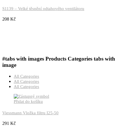
S1139 – Velké těsnění odtahového ventilátoru
208
Kč
#tabs with images
Products Categories tabs with
image
All Categories
All Categories
All Categories
Přidat do košíku
Viessmann Vložka filtru I25-50
291
Kč