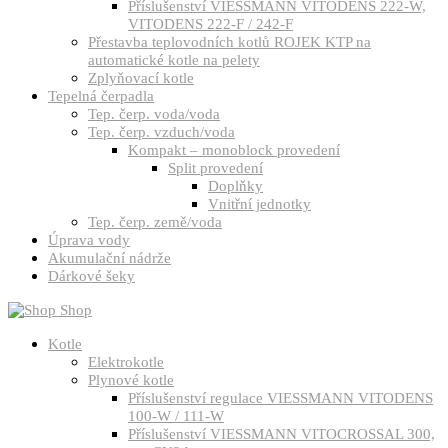
Příslušenství VIESSMANN VITODENS 222-W,
VITODENS 222-F / 242-F
Přestavba teplovodních kotlů ROJEK KTP na
automatické kotle na pelety
Zplyňovací kotle
Tepelná čerpadla
Tep. čerp. voda/voda
Tep. čerp. vzduch/voda
Kompakt – monoblock provedení
Split provedení
Doplňky
Vnitřní jednotky
Tep. čerp. země/voda
Úprava vody
Akumulační nádrže
Dárkové šeky
Shop
Kotle
Elektrokotle
Plynové kotle
Příslušenství regulace VIESSMANN VITODENS
100-W / 111-W
Příslušenství VIESSMANN VITOCROSSAL 300,