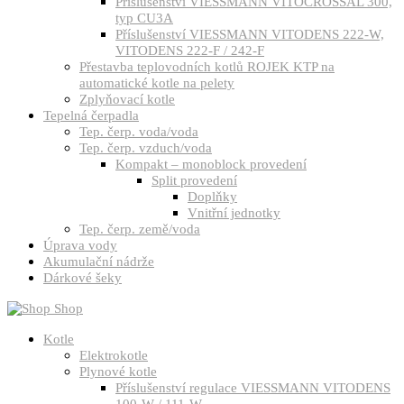
Příslušenství VIESSMANN VITOCROSSAL 300,
typ CU3A
Příslušenství VIESSMANN VITODENS 222-W,
VITODENS 222-F / 242-F
Přestavba teplovodních kotlů ROJEK KTP na
automatické kotle na pelety
Zplyňovací kotle
Tepelná čerpadla
Tep. čerp. voda/voda
Tep. čerp. vzduch/voda
Kompakt – monoblock provedení
Split provedení
Doplňky
Vnitřní jednotky
Tep. čerp. země/voda
Úprava vody
Akumulační nádrže
Dárkové šeky
Shop
Kotle
Elektrokotle
Plynové kotle
Příslušenství regulace VIESSMANN VITODENS
100-W / 111-W