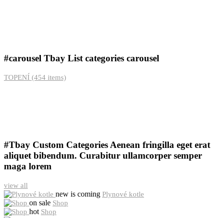
#carousel
Tbay List categories carousel
TOPENÍ
(454 items)
#Tbay Custom Categories
Aenean fringilla eget erat
aliquet bibendum. Curabitur ullamcorper semper
maga lorem
view all
new is coming
Plynové kotle
on sale
Shop
hot
Shop