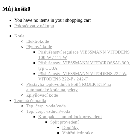
Můj košík
0
You have no items in your shopping cart
Pokračovat v nákupu
Kotle
Elektrokotle
Plynové kotle
Příslušenství regulace VIESSMANN VITODENS
100-W / 111-W
Příslušenství VIESSMANN VITOCROSSAL 300,
typ CU3A
Příslušenství VIESSMANN VITODENS 222-W,
VITODENS 222-F / 242-F
Přestavba teplovodních kotlů ROJEK KTP na
automatické kotle na pelety
Zplyňovací kotle
Tepelná čerpadla
Tep. čerp. voda/voda
Tep. čerp. vzduch/voda
Kompakt – monoblock provedení
Split provedení
Doplňky
Vnitřní jednotky