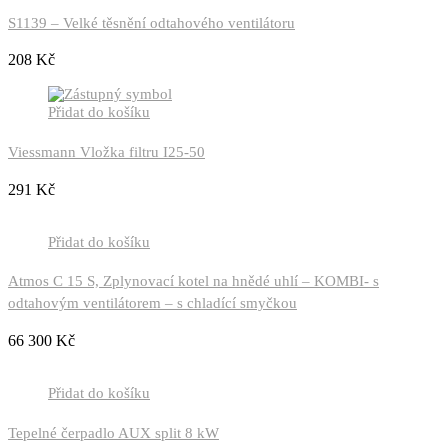
S1139 – Velké těsnění odtahového ventilátoru
208
Kč
Přidat do košíku
Viessmann Vložka filtru I25-50
291
Kč
Přidat do košíku
Atmos C 15 S, Zplynovací kotel na hnědé uhlí – KOMBI- s
odtahovým ventilátorem – s chladící smyčkou
66 300
Kč
Přidat do košíku
Tepelné čerpadlo AUX split 8 kW