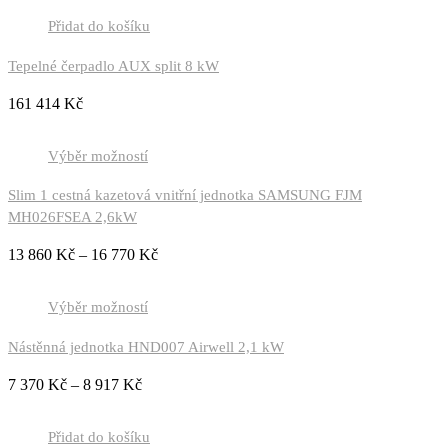
Přidat do košíku
Tepelné čerpadlo AUX split 8 kW
161 414
Kč
Výběr možností
Slim 1 cestná kazetová vnitřní jednotka SAMSUNG FJM
MH026FSEA 2,6kW
13 860
Kč
–
16 770
Kč
Výběr možností
Nástěnná jednotka HND007 Airwell 2,1 kW
7 370
Kč
–
8 917
Kč
Přidat do košíku