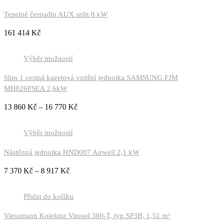
Tepelné čerpadlo AUX split 8 kW
161 414
Kč
Výběr možností
Slim 1 cestná kazetová vnitřní jednotka SAMSUNG FJM
MH026FSEA 2,6kW
13 860
Kč
–
16 770
Kč
Výběr možností
Nástěnná jednotka HND007 Airwell 2,1 kW
7 370
Kč
–
8 917
Kč
Přidat do košíku
Viessmann Kolektor Vitosol 300-T, typ SP3B, 1,51 m²