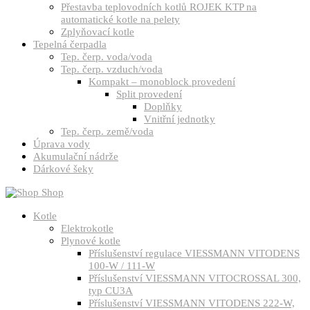
Přestavba teplovodních kotlů ROJEK KTP na
automatické kotle na pelety
Zplyňovací kotle
Tepelná čerpadla
Tep. čerp. voda/voda
Tep. čerp. vzduch/voda
Kompakt – monoblock provedení
Split provedení
Doplňky
Vnitřní jednotky
Tep. čerp. země/voda
Úprava vody
Akumulační nádrže
Dárkové šeky
Shop
Kotle
Elektrokotle
Plynové kotle
Příslušenství regulace VIESSMANN VITODENS
100-W / 111-W
Příslušenství VIESSMANN VITOCROSSAL 300,
typ CU3A
Příslušenství VIESSMANN VITODENS 222-W,