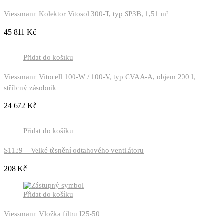
Viessmann Kolektor Vitosol 300-T, typ SP3B, 1,51 m²
45 811
Kč
Přidat do košíku
Viessmann Vitocell 100-W / 100-V, typ CVAA-A, objem 200 l,
stříbrný zásobník
24 672
Kč
Přidat do košíku
S1139 – Velké těsnění odtahového ventilátoru
208
Kč
Přidat do košíku
Viessmann Vložka filtru I25-50