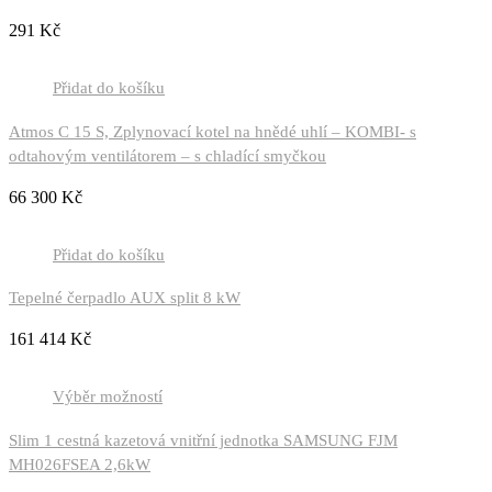
291
Kč
Přidat do košíku
Atmos C 15 S, Zplynovací kotel na hnědé uhlí – KOMBI- s
odtahovým ventilátorem – s chladící smyčkou
66 300
Kč
Přidat do košíku
Tepelné čerpadlo AUX split 8 kW
161 414
Kč
Výběr možností
Slim 1 cestná kazetová vnitřní jednotka SAMSUNG FJM
MH026FSEA 2,6kW