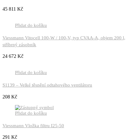
45 811
Kč
Přidat do košíku
Viessmann Vitocell 100-W / 100-V, typ CVAA-A, objem 200 l,
stříbrný zásobník
24 672
Kč
Přidat do košíku
S1139 – Velké těsnění odtahového ventilátoru
208
Kč
Přidat do košíku
Viessmann Vložka filtru I25-50
291
Kč