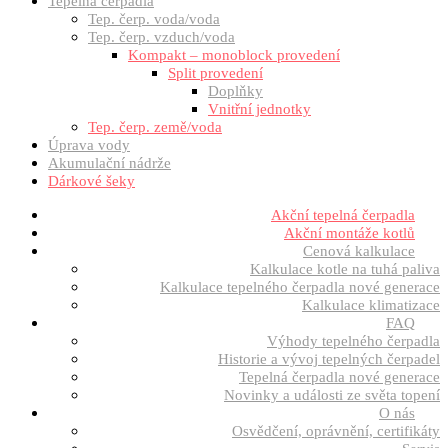
Tepelná čerpadla
Tep. čerp. voda/voda
Tep. čerp. vzduch/voda
Kompakt – monoblock provedení
Split provedení
Doplňky
Vnitřní jednotky
Tep. čerp. země/voda
Úprava vody
Akumulační nádrže
Dárkové šeky
Akční tepelná čerpadla
Akční montáže kotlů
Cenová kalkulace
Kalkulace kotle na tuhá paliva
Kalkulace tepelného čerpadla nové generace
Kalkulace klimatizace
FAQ
Výhody tepelného čerpadla
Historie a vývoj tepelných čerpadel
Tepelná čerpadla nové generace
Novinky a události ze světa topení
O nás
Osvědčení, oprávnění, certifikáty