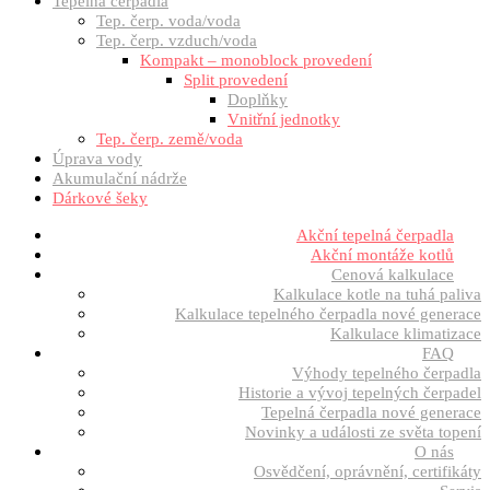
Tepelná čerpadla
Tep. čerp. voda/voda
Tep. čerp. vzduch/voda
Kompakt – monoblock provedení
Split provedení
Doplňky
Vnitřní jednotky
Tep. čerp. země/voda
Úprava vody
Akumulační nádrže
Dárkové šeky
Akční tepelná čerpadla
Akční montáže kotlů
Cenová kalkulace
Kalkulace kotle na tuhá paliva
Kalkulace tepelného čerpadla nové generace
Kalkulace klimatizace
FAQ
Výhody tepelného čerpadla
Historie a vývoj tepelných čerpadel
Tepelná čerpadla nové generace
Novinky a události ze světa topení
O nás
Osvědčení, oprávnění, certifikáty