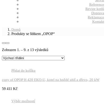
Servis
Reference
Revize kotlů
Doprava
Reklamace
Kontakt
Domů
Produkty se štítkem „OPOP“
Zobrazen 1. – 9. z 13 výsledků
Přidat do košíku
copy of OPOP H 420 EKO-U, kotel na hnědé uhlí a dřevo, 20 kW
59 411
Kč
Výběr možností