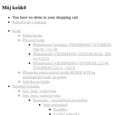
Můj košík
0
You have no items in your shopping cart
Pokračovat v nákupu
Kotle
Elektrokotle
Plynové kotle
Příslušenství regulace VIESSMANN VITODENS
100-W / 111-W
Příslušenství VIESSMANN VITOCROSSAL 300,
typ CU3A
Příslušenství VIESSMANN VITODENS 222-W,
VITODENS 222-F / 242-F
Přestavba teplovodních kotlů ROJEK KTP na
automatické kotle na pelety
Zplyňovací kotle
Tepelná čerpadla
Tep. čerp. voda/voda
Tep. čerp. vzduch/voda
Kompakt – monoblock provedení
Split provedení
Doplňky
Vnitřní jednotky