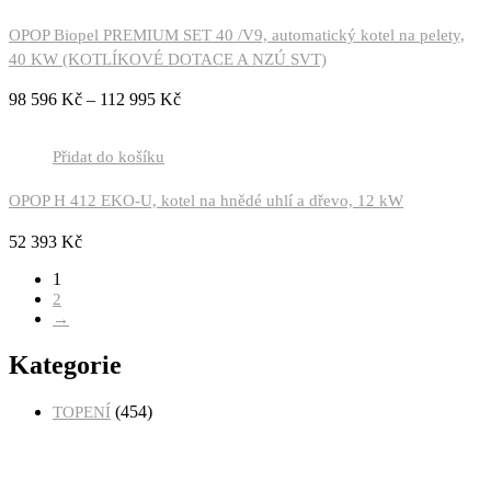
OPOP Biopel PREMIUM SET 40 /V9, automatický kotel na pelety,
40 KW (KOTLÍKOVÉ DOTACE A NZÚ SVT)
98 596
Kč
–
112 995
Kč
Přidat do košíku
OPOP H 412 EKO-U, kotel na hnědé uhlí a dřevo, 12 kW
52 393
Kč
1
2
→
Kategorie
(454)
TOPENÍ