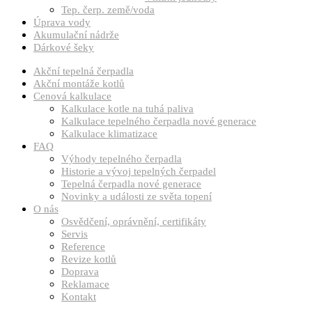
Tep. čerp. země/voda
Úprava vody
Akumulační nádrže
Dárkové šeky
Akční tepelná čerpadla
Akční montáže kotlů
Cenová kalkulace
Kalkulace kotle na tuhá paliva
Kalkulace tepelného čerpadla nové generace
Kalkulace klimatizace
FAQ
Výhody tepelného čerpadla
Historie a vývoj tepelných čerpadel
Tepelná čerpadla nové generace
Novinky a události ze světa topení
O nás
Osvědčení, oprávnění, certifikáty
Servis
Reference
Revize kotlů
Doprava
Reklamace
Kontakt