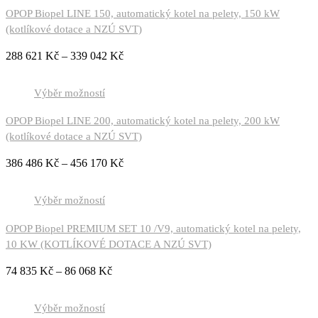
OPOP Biopel LINE 150, automatický kotel na pelety, 150 kW
(kotlíkové dotace a NZÚ SVT)
288 621
Kč
–
339 042
Kč
Výběr možností
OPOP Biopel LINE 200, automatický kotel na pelety, 200 kW
(kotlíkové dotace a NZÚ SVT)
386 486
Kč
–
456 170
Kč
Výběr možností
OPOP Biopel PREMIUM SET 10 /V9, automatický kotel na pelety,
10 KW (KOTLÍKOVÉ DOTACE A NZÚ SVT)
74 835
Kč
–
86 068
Kč
Výběr možností