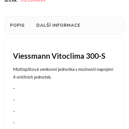
Štítek:
VIESSMANN
POPIS
DALŠÍ INFORMACE
Viessmann Vitoclima 300-S
Multisplitová venkovní jednotka s možností napojení
4 vnitřních jednotek.
–
–
–
–