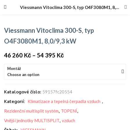
Viessmann Vitoclima 300-S, typ O4F3080M1, 8,0/9,3 kW
Viessmann Vitoclima 300-S, typ
O4F3080M1, 8,0/9,3 kW
46 260
Kč
–
54 395
Kč
Montáž
Choose an option
Katalogové číslo:
59157fc20554
Kategorií:
Klimatizace a tepelná čerpadla vzduch
,
Rezidenční multisplit systém
,
TOPENÍ
,
Vnější jednotky MULTISPLIT
,
vzduch