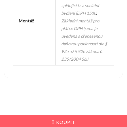
splňujíci tzv. sociální
bydlení (DPH 15%)
,
Montáž
Základní montáž pro
plátce DPH (cena je
uvedena s přenesenou
daňovou povinností dle §
92a až § 92e zákona č.
235/2004 Sb.)
KOUPIT