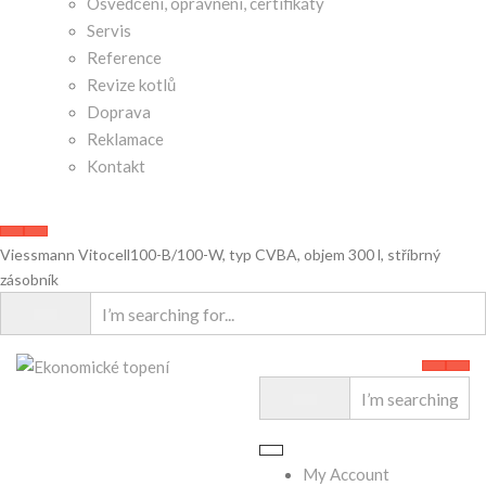
Osvědčení, oprávnění, certifikáty
Servis
Reference
Revize kotlů
Doprava
Reklamace
Kontakt
Viessmann Vitocell100-B/100-W, typ CVBA, objem 300 l, stříbrný
zásobník
My Account