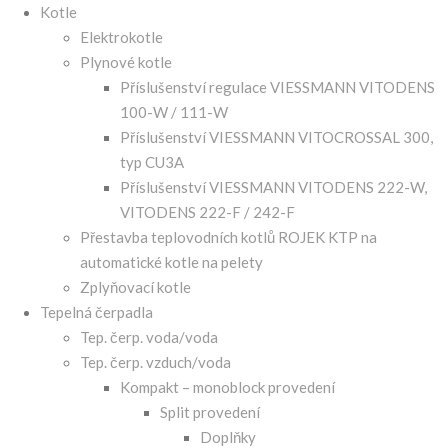
Kotle
Elektrokotle
Plynové kotle
Příslušenství regulace VIESSMANN VITODENS
100-W / 111-W
Příslušenství VIESSMANN VITOCROSSAL 300,
typ CU3A
Příslušenství VIESSMANN VITODENS 222-W,
VITODENS 222-F / 242-F
Přestavba teplovodních kotlů ROJEK KTP na
automatické kotle na pelety
Zplyňovací kotle
Tepelná čerpadla
Tep. čerp. voda/voda
Tep. čerp. vzduch/voda
Kompakt – monoblock provedení
Split provedení
Doplňky