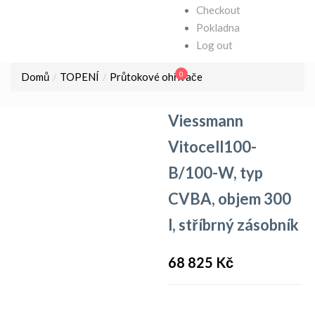
Checkout
Pokladna
Log out
0
Domů
TOPENÍ
Průtokové ohřívače
Viessmann
Vitocell100-
B/100-W, typ
CVBA, objem 300
l, stříbrný zásobník
68 825
Kč