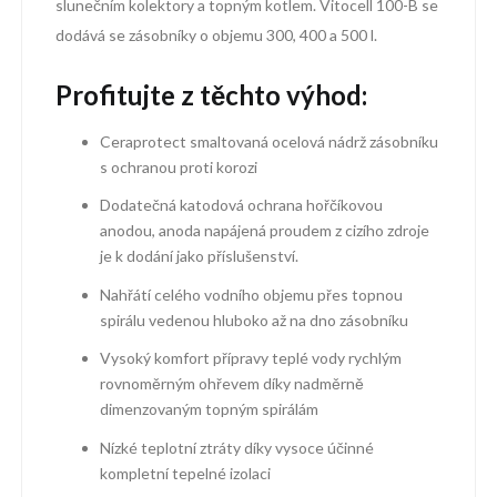
slunečním kolektory a topným kotlem. Vitocell 100-B se
dodává se zásobníky o objemu 300, 400 a 500 l.
Profitujte z těchto výhod:
Ceraprotect smaltovaná ocelová nádrž zásobníku
s ochranou proti korozi
Dodatečná katodová ochrana hořčíkovou
anodou, anoda napájená proudem z cizího zdroje
je k dodání jako příslušenství.
Nahřátí celého vodního objemu přes topnou
spirálu vedenou hluboko až na dno zásobníku
Vysoký komfort přípravy teplé vody rychlým
rovnoměrným ohřevem díky nadměrně
dimenzovaným topným spirálám
Nízké teplotní ztráty díky vysoce účinné
kompletní tepelné izolaci