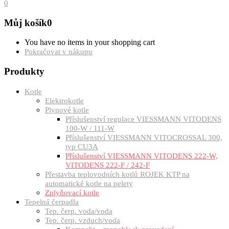
0
Můj košík
0
You have no items in your shopping cart
Pokračovat v nákupu
Produkty
Kotle
Elektrokotle
Plynové kotle
Příslušenství regulace VIESSMANN VITODENS
100-W / 111-W
Příslušenství VIESSMANN VITOCROSSAL 300,
typ CU3A
Příslušenství VIESSMANN VITODENS 222-W,
VITODENS 222-F / 242-F
Přestavba teplovodních kotlů ROJEK KTP na
automatické kotle na pelety
Zplyňovací kotle
Tepelná čerpadla
Tep. čerp. voda/voda
Tep. čerp. vzduch/voda