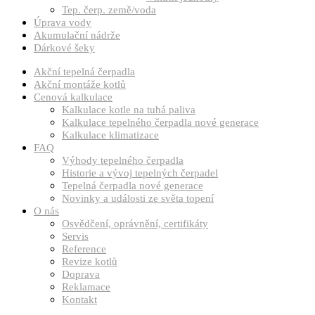
Tep. čerp. země/voda
Úprava vody
Akumulační nádrže
Dárkové šeky
Akční tepelná čerpadla
Akční montáže kotlů
Cenová kalkulace
Kalkulace kotle na tuhá paliva
Kalkulace tepelného čerpadla nové generace
Kalkulace klimatizace
FAQ
Výhody tepelného čerpadla
Historie a vývoj tepelných čerpadel
Tepelná čerpadla nové generace
Novinky a události ze světa topení
O nás
Osvědčení, oprávnění, certifikáty
Servis
Reference
Revize kotlů
Doprava
Reklamace
Kontakt