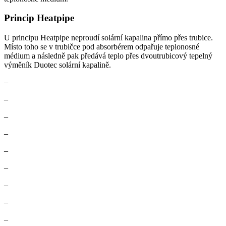
Princip Heatpipe
U principu Heatpipe neproudí solární kapalina přímo přes trubice.
Místo toho se v trubičce pod absorbérem odpařuje teplonosné
médium a následně pak předává teplo přes dvoutrubicový tepelný
výměník Duotec solární kapalině.
–
–
–
–
–
–
–
–
–