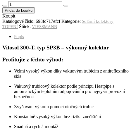
Přidat do košíku
Koupit
Katalogové číslo:
698fc717efcf
Kategorie:
,
Solární kolektory
Štítek:
TOPENÍ
VIESSMANN
Popis
Vitosol 300-T, typ SP3B – výkonný kolektor
Profitujte z těchto výhod:
Velmi vysoký výkon díky vakuovým trubicím z antireflexního
skla
Vakuový trubicový kolektor podle principu Heatpipe s
automatickým teplotním odpojováním pro nejvyšší provozní
bezpečnost
Zvyšování výkonu pomocí otočných trubic
Konstantně vysoký výkon bez rizika znečištění
Snadná a rychlá montáž