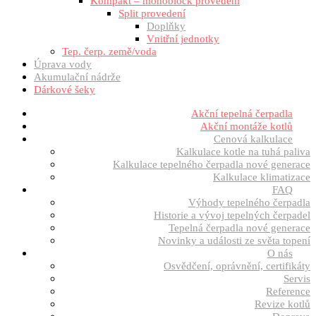
Kompakt – monoblock provedení
Split provedení
Doplňky
Vnitřní jednotky
Tep. čerp. země/voda
Úprava vody
Akumulační nádrže
Dárkové šeky
Akční tepelná čerpadla
Akční montáže kotlů
Cenová kalkulace
Kalkulace kotle na tuhá paliva
Kalkulace tepelného čerpadla nové generace
Kalkulace klimatizace
FAQ
Výhody tepelného čerpadla
Historie a vývoj tepelných čerpadel
Tepelná čerpadla nové generace
Novinky a události ze světa topení
O nás
Osvědčení, oprávnění, certifikáty
Servis
Reference
Revize kotlů