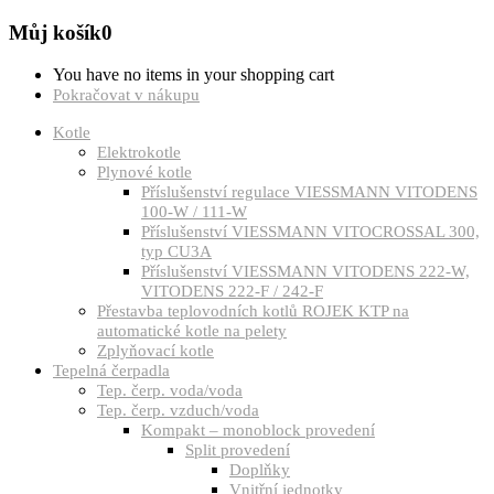
Můj košík
0
You have no items in your shopping cart
Pokračovat v nákupu
Kotle
Elektrokotle
Plynové kotle
Příslušenství regulace VIESSMANN VITODENS
100-W / 111-W
Příslušenství VIESSMANN VITOCROSSAL 300,
typ CU3A
Příslušenství VIESSMANN VITODENS 222-W,
VITODENS 222-F / 242-F
Přestavba teplovodních kotlů ROJEK KTP na
automatické kotle na pelety
Zplyňovací kotle
Tepelná čerpadla
Tep. čerp. voda/voda
Tep. čerp. vzduch/voda
Kompakt – monoblock provedení
Split provedení
Doplňky
Vnitřní jednotky