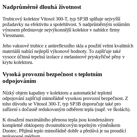
Nadprůměrně dlouhá životnost
Trubicový kolektor Vitosol 300-T, typ SP3B splňuje nejvyšší
požadavky na efektivitu a spolehlivost. S nadprůměrným solárním
výnosem představuje nejvýkonnější kolektor v nabídce firmy
Viessmann.
Jeho vakuové trubice z antireflexního skla a použití velmi kvalitních
materiálů nabízí nejlepší výkonové hodnoty. To zajišťuje také
vysoce účinná tepelná izolace z melaninové pryskyřičné pěny v
krytu kolektoru.
Vysoká provozní bezpečnost s teplotním
odpojováním
Nízký objem kapaliny v kolektoru a automatické teplotní
odpojování zajišťují mimořádně vysokou provozní bezpečnost. Z
toho důvodu se Vitosol 300-T, typ SP3B doporučuje také pro
zařízení s dočasně redukovaným odběrem tepla (např. ve školách).
K dosažení maximálního přenosu tepla jsou kondenzátory
kompletně obklopeny dvoutrubicovým tepelným výměníkem
Duotec. Přijímá teplo mimořádně dobře a předává je na proudící
teplonosné médium.