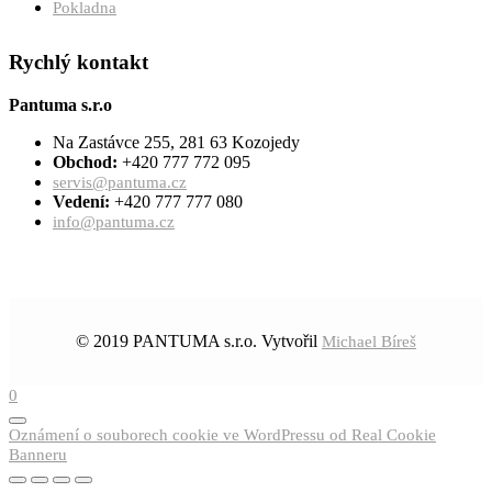
Pokladna
Rychlý kontakt
Pantuma s.r.o
Na Zastávce 255, 281 63 Kozojedy
Obchod:
+420 777 772 095
servis@pantuma.cz
Vedení:
+420 777 777 080
info@pantuma.cz
© 2019 PANTUMA s.r.o. Vytvořil
Michael Bíreš
0
Oznámení o souborech cookie ve WordPressu od Real Cookie
Banneru