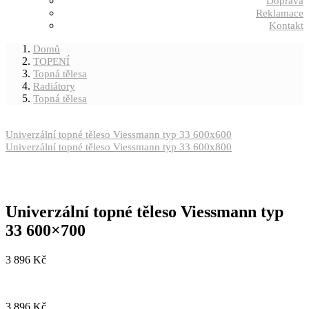
Doprava
Reklamace
Kontakt
Domů
TOPENÍ
Topná tělesa
Radiátory
Topná tělesa
Univerzální topné těleso Viessmann typ 33 600x600
Univerzální topné těleso Viessmann typ 33 600x800
Univerzální topné těleso Viessmann typ
33 600×700
3 896
Kč
3 896
Kč