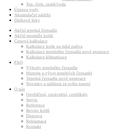
Tep. čerp. země/voda
Úprava vody
Akumulační nádrže
Dárkové šeky
Akční tepelná čerpadla
Akční montáže kotlů
Cenová kalkulace
Kalkulace kotle na tuhá paliva
Kalkulace tepelného čerpadla nové generace
Kalkulace klimatizace
FAQ
Výhody tepelného čerpadla
Historie a vývoj tepelných čerpadel
Tepelná čerpadla nové generace
Novinky a události ze světa topení
O nás
Osvědčení, oprávnění, certifikáty
Servis
Reference
Revize kotlů
Doprava
Reklamace
Kontakt