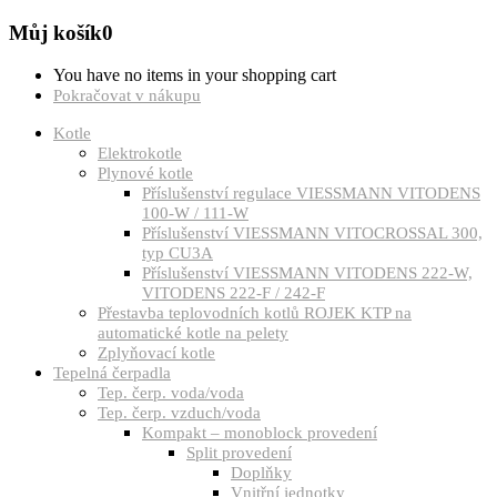
Můj košík
0
You have no items in your shopping cart
Pokračovat v nákupu
Kotle
Elektrokotle
Plynové kotle
Příslušenství regulace VIESSMANN VITODENS
100-W / 111-W
Příslušenství VIESSMANN VITOCROSSAL 300,
typ CU3A
Příslušenství VIESSMANN VITODENS 222-W,
VITODENS 222-F / 242-F
Přestavba teplovodních kotlů ROJEK KTP na
automatické kotle na pelety
Zplyňovací kotle
Tepelná čerpadla
Tep. čerp. voda/voda
Tep. čerp. vzduch/voda
Kompakt – monoblock provedení
Split provedení
Doplňky
Vnitřní jednotky