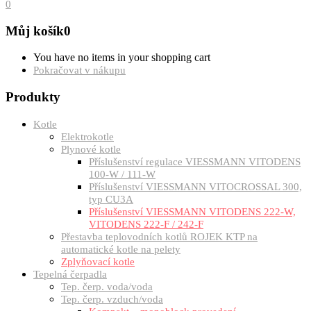
0
Můj košík
0
You have no items in your shopping cart
Pokračovat v nákupu
Produkty
Kotle
Elektrokotle
Plynové kotle
Příslušenství regulace VIESSMANN VITODENS
100-W / 111-W
Příslušenství VIESSMANN VITOCROSSAL 300,
typ CU3A
Příslušenství VIESSMANN VITODENS 222-W,
VITODENS 222-F / 242-F
Přestavba teplovodních kotlů ROJEK KTP na
automatické kotle na pelety
Zplyňovací kotle
Tepelná čerpadla
Tep. čerp. voda/voda
Tep. čerp. vzduch/voda