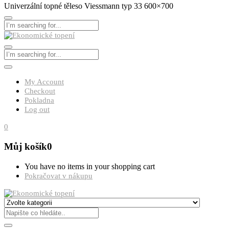
Univerzální topné těleso Viessmann typ 33 600×700
My Account
Checkout
Pokladna
Log out
0
Můj košík
0
You have no items in your shopping cart
Pokračovat v nákupu