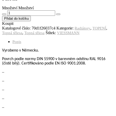
Množství
Množství
Přidat do košíku
Koupit
Katalogové číslo:
70d1f26037c4
Kategorie:
,
,
Radiátory
TOPENÍ
,
Štítek:
Topná tělesa
Topná tělesa
VIESSMANN
Popis
Vyrobeno v Německu.
Povrch podle normy DIN 55900
v barevném odstínu RAL 9016
(čistě bílý).
Certifikov
á
no podle
EN ISO 9001:2008.
–
–
–
–
–
–