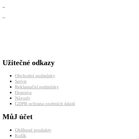
–
–
Užitečné odkazy
Obchodní podmínky
Servis
Reklamační podmínky
Doprava
Návody
GDPR ochrana osobních údajů
MůJ účet
Oblíbené produkty
Košík