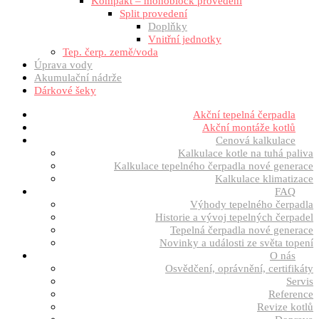
Kompakt – monoblock provedení
Split provedení
Doplňky
Vnitřní jednotky
Tep. čerp. země/voda
Úprava vody
Akumulační nádrže
Dárkové šeky
Akční tepelná čerpadla
Akční montáže kotlů
Cenová kalkulace
Kalkulace kotle na tuhá paliva
Kalkulace tepelného čerpadla nové generace
Kalkulace klimatizace
FAQ
Výhody tepelného čerpadla
Historie a vývoj tepelných čerpadel
Tepelná čerpadla nové generace
Novinky a události ze světa topení
O nás
Osvědčení, oprávnění, certifikáty
Servis
Reference
Revize kotlů