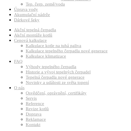
Tep. čerp. země/voda
Úprava vody
Akumulační nádrže
Dárkové šeky
Akční tepelná čerpadla
Akční montáže kotlů
Cenová kalkulace
Kalkulace kotle na tuhá paliva
Kalkulace tepelného čerpadla nové generace
Kalkulace klimatizace
FAQ
Výhody tepelného čerpadla
Historie a vývoj tepelných čerpadel
Tepelná čerpadla nové generace
Novinky a události ze světa topení
O nás
Osvědčení, oprávnění, certifikáty
Servis
Reference
Revize kotlů
Doprava
Reklamace
Kontakt