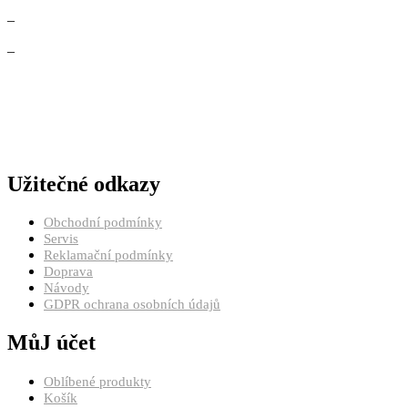
–
–
Užitečné odkazy
Obchodní podmínky
Servis
Reklamační podmínky
Doprava
Návody
GDPR ochrana osobních údajů
MůJ účet
Oblíbené produkty
Košík