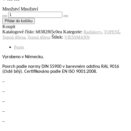
Množství
Množství
Přidat do košíku
Koupit
Katalogové číslo:
b8382f65c0ea
Kategorie:
,
,
Radiátory
TOPENÍ
,
Štítek:
Topná tělesa
Topná tělesa
VIESSMANN
Popis
Vyrobeno v Německu.
Povrch podle normy DIN 55900
v barevném odstínu RAL 9016
(čistě bílý).
Certifikov
á
no podle
EN ISO 9001:2008.
–
–
–
–
–
–