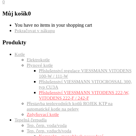
0
Můj košík
0
You have no items in your shopping cart
Pokračovat v nákupu
Produkty
Kotle
Elektrokotle
Plynové kotle
Příslušenství regulace VIESSMANN VITODENS
100-W / 111-W
Příslušenství VIESSMANN VITOCROSSAL 300,
typ CU3A
Příslušenství VIESSMANN VITODENS 222-W,
VITODENS 222-F / 242-F
Přestavba teplovodních kotlů ROJEK KTP na
automatické kotle na pelety
Zplyňovací kotle
Tepelná čerpadla
Tep. čerp. voda/voda
Tep. čerp. vzduch/voda