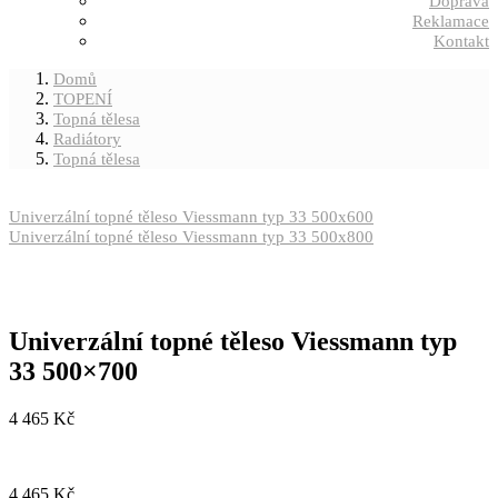
Doprava
Reklamace
Kontakt
Domů
TOPENÍ
Topná tělesa
Radiátory
Topná tělesa
Univerzální topné těleso Viessmann typ 33 500x600
Univerzální topné těleso Viessmann typ 33 500x800
Univerzální topné těleso Viessmann typ
33 500×700
4 465
Kč
4 465
Kč