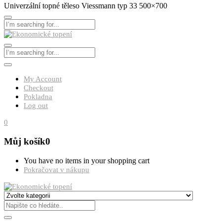
Univerzální topné těleso Viessmann typ 33 500×700
My Account
Checkout
Pokladna
Log out
0
Můj košík
0
You have no items in your shopping cart
Pokračovat v nákupu