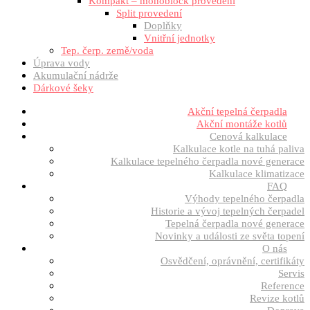
Kompakt – monoblock provedení
Split provedení
Doplňky
Vnitřní jednotky
Tep. čerp. země/voda
Úprava vody
Akumulační nádrže
Dárkové šeky
Akční tepelná čerpadla
Akční montáže kotlů
Cenová kalkulace
Kalkulace kotle na tuhá paliva
Kalkulace tepelného čerpadla nové generace
Kalkulace klimatizace
FAQ
Výhody tepelného čerpadla
Historie a vývoj tepelných čerpadel
Tepelná čerpadla nové generace
Novinky a události ze světa topení
O nás
Osvědčení, oprávnění, certifikáty
Servis
Reference
Revize kotlů