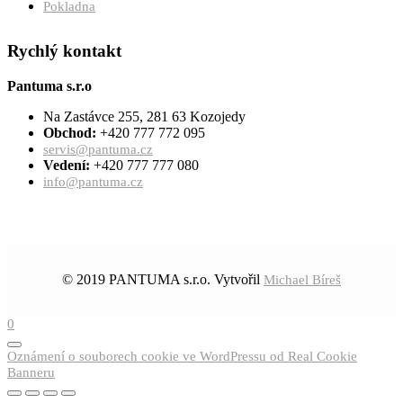
Pokladna
Rychlý kontakt
Pantuma s.r.o
Na Zastávce 255, 281 63 Kozojedy
Obchod:
+420 777 772 095
servis@pantuma.cz
Vedení:
+420 777 777 080
info@pantuma.cz
© 2019 PANTUMA s.r.o. Vytvořil
Michael Bíreš
0
Oznámení o souborech cookie ve WordPressu od Real Cookie
Banneru