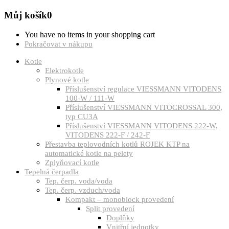
Můj košík
0
You have no items in your shopping cart
Pokračovat v nákupu
Kotle
Elektrokotle
Plynové kotle
Příslušenství regulace VIESSMANN VITODENS
100-W / 111-W
Příslušenství VIESSMANN VITOCROSSAL 300,
typ CU3A
Příslušenství VIESSMANN VITODENS 222-W,
VITODENS 222-F / 242-F
Přestavba teplovodních kotlů ROJEK KTP na
automatické kotle na pelety
Zplyňovací kotle
Tepelná čerpadla
Tep. čerp. voda/voda
Tep. čerp. vzduch/voda
Kompakt – monoblock provedení
Split provedení
Doplňky
Vnitřní jednotky