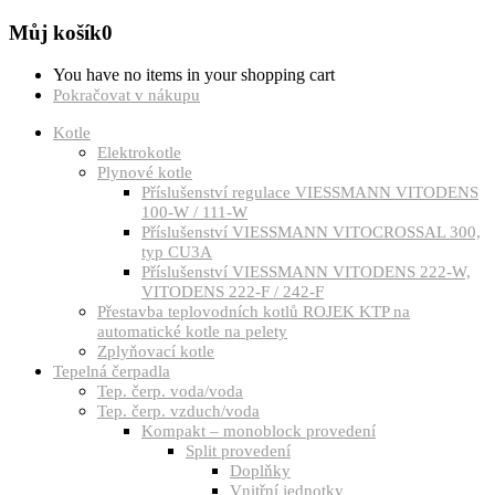
Můj košík
0
You have no items in your shopping cart
Pokračovat v nákupu
Kotle
Elektrokotle
Plynové kotle
Příslušenství regulace VIESSMANN VITODENS
100-W / 111-W
Příslušenství VIESSMANN VITOCROSSAL 300,
typ CU3A
Příslušenství VIESSMANN VITODENS 222-W,
VITODENS 222-F / 242-F
Přestavba teplovodních kotlů ROJEK KTP na
automatické kotle na pelety
Zplyňovací kotle
Tepelná čerpadla
Tep. čerp. voda/voda
Tep. čerp. vzduch/voda
Kompakt – monoblock provedení
Split provedení
Doplňky
Vnitřní jednotky