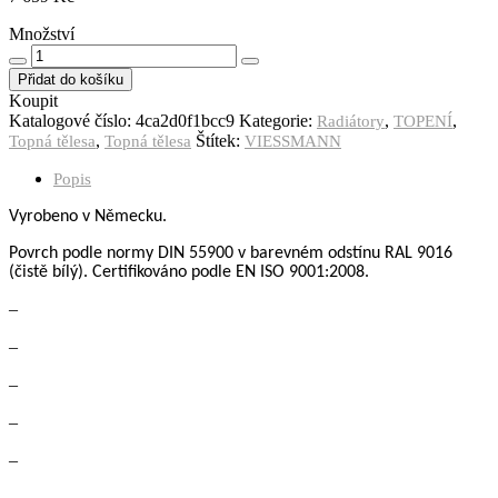
Množství
Množství
Přidat do košíku
Koupit
Katalogové číslo:
4ca2d0f1bcc9
Kategorie:
,
,
Radiátory
TOPENÍ
,
Štítek:
Topná tělesa
Topná tělesa
VIESSMANN
Popis
Vyrobeno v Německu.
Povrch podle normy DIN 55900
v barevném odstínu RAL 9016
(čistě bílý).
Certifikov
á
no podle
EN ISO 9001:2008.
–
–
–
–
–
–