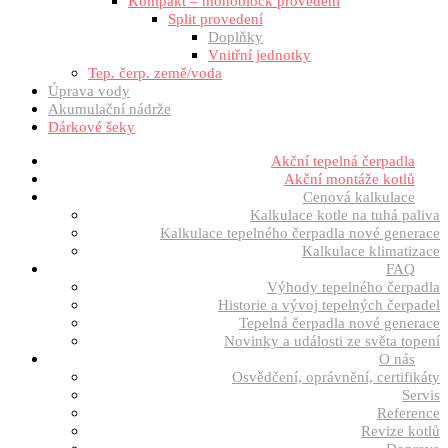
Kompakt – monoblock provedení
Split provedení
Doplňky
Vnitřní jednotky
Tep. čerp. země/voda
Úprava vody
Akumulační nádrže
Dárkové šeky
Akční tepelná čerpadla
Akční montáže kotlů
Cenová kalkulace
Kalkulace kotle na tuhá paliva
Kalkulace tepelného čerpadla nové generace
Kalkulace klimatizace
FAQ
Výhody tepelného čerpadla
Historie a vývoj tepelných čerpadel
Tepelná čerpadla nové generace
Novinky a události ze světa topení
O nás
Osvědčení, oprávnění, certifikáty
Servis
Reference
Revize kotlů