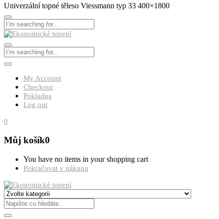
Univerzální topné těleso Viessmann typ 33 400×1800
My Account
Checkout
Pokladna
Log out
0
Můj košík
0
You have no items in your shopping cart
Pokračovat v nákupu