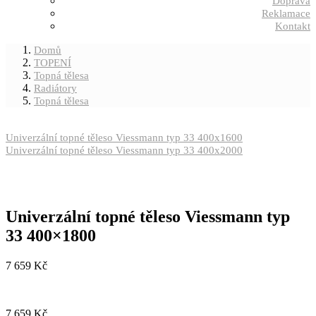
Doprava
Reklamace
Kontakt
Domů
TOPENÍ
Topná tělesa
Radiátory
Topná tělesa
Univerzální topné těleso Viessmann typ 33 400x1600
Univerzální topné těleso Viessmann typ 33 400x2000
Univerzální topné těleso Viessmann typ
33 400×1800
7 659
Kč
7 659
Kč