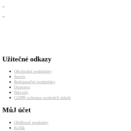
–
–
Užitečné odkazy
Obchodní podmínky
Servis
Reklamační podmínky
Doprava
Návody
GDPR ochrana osobních údajů
MůJ účet
Oblíbené produkty
Košík