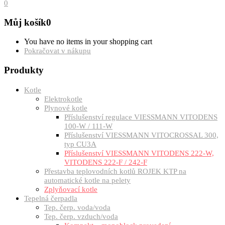
0
Můj košík
0
You have no items in your shopping cart
Pokračovat v nákupu
Produkty
Kotle
Elektrokotle
Plynové kotle
Příslušenství regulace VIESSMANN VITODENS
100-W / 111-W
Příslušenství VIESSMANN VITOCROSSAL 300,
typ CU3A
Příslušenství VIESSMANN VITODENS 222-W,
VITODENS 222-F / 242-F
Přestavba teplovodních kotlů ROJEK KTP na
automatické kotle na pelety
Zplyňovací kotle
Tepelná čerpadla
Tep. čerp. voda/voda
Tep. čerp. vzduch/voda