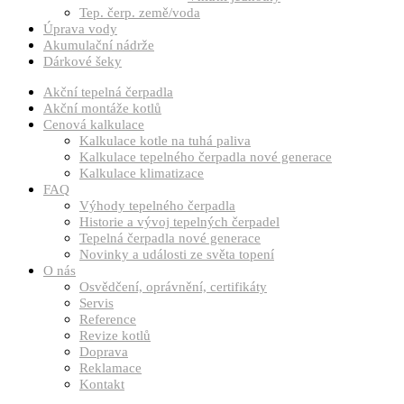
Tep. čerp. země/voda
Úprava vody
Akumulační nádrže
Dárkové šeky
Akční tepelná čerpadla
Akční montáže kotlů
Cenová kalkulace
Kalkulace kotle na tuhá paliva
Kalkulace tepelného čerpadla nové generace
Kalkulace klimatizace
FAQ
Výhody tepelného čerpadla
Historie a vývoj tepelných čerpadel
Tepelná čerpadla nové generace
Novinky a události ze světa topení
O nás
Osvědčení, oprávnění, certifikáty
Servis
Reference
Revize kotlů
Doprava
Reklamace
Kontakt