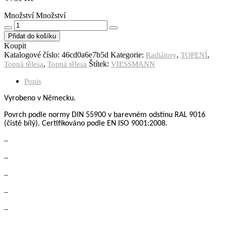
Množství
Množství
Přidat do košíku
Koupit
Katalogové číslo:
46cd0a6e7b5d
Kategorie:
,
,
Radiátory
TOPENÍ
,
Štítek:
Topná tělesa
Topná tělesa
VIESSMANN
Popis
Vyrobeno v Německu.
Povrch podle normy DIN 55900
v barevném odstínu RAL 9016
(čistě bílý).
Certifikov
á
no podle
EN ISO 9001:2008.
–
–
–
–
–
–