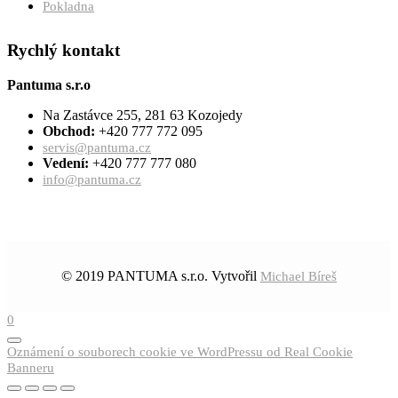
Pokladna
Rychlý kontakt
Pantuma s.r.o
Na Zastávce 255, 281 63 Kozojedy
Obchod:
+420 777 772 095
servis@pantuma.cz
Vedení:
+420 777 777 080
info@pantuma.cz
© 2019 PANTUMA s.r.o. Vytvořil
Michael Bíreš
0
Oznámení o souborech cookie ve WordPressu od Real Cookie
Banneru