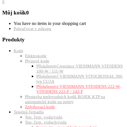
0
Můj košík
0
You have no items in your shopping cart
Pokračovat v nákupu
Produkty
Kotle
Elektrokotle
Plynové kotle
Příslušenství regulace VIESSMANN VITODENS
100-W / 111-W
Příslušenství VIESSMANN VITOCROSSAL 300,
typ CU3A
Příslušenství VIESSMANN VITODENS 222-W,
VITODENS 222-F / 242-F
Přestavba teplovodních kotlů ROJEK KTP na
automatické kotle na pelety
Zplyňovací kotle
Tepelná čerpadla
Tep. čerp. voda/voda
Tep. čerp. vzduch/voda