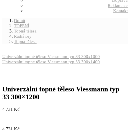
Doprava
Reklamace
Kontakt
Domů
TOPENÍ
Topná tělesa
Radiátory
Topná tělesa
Univerzální topné těleso Viessmann typ 33 300x1000
Univerzální topné těleso Viessmann typ 33 300x1400
Univerzální topné těleso Viessmann typ
33 300×1200
4 731
Kč
4 731
Kč