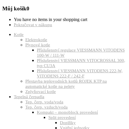
Můj košík
0
You have no items in your shopping cart
Pokračovat v nákupu
Kotle
Elektrokotle
Plynové kotle
Příslušenství regulace VIESSMANN VITODENS
100-W / 111-W
Příslušenství VIESSMANN VITOCROSSAL 300,
typ CU3A
Příslušenství VIESSMANN VITODENS 222-W,
VITODENS 222-F / 242-F
Přestavba teplovodních kotlů ROJEK KTP na
automatické kotle na pelety
Zplyňovací kotle
Tepelná čerpadla
Tep. čerp. voda/voda
Tep. čerp. vzduch/voda
Kompakt – monoblock provedení
Split provedení
Doplňky
Vnitřní jednotky