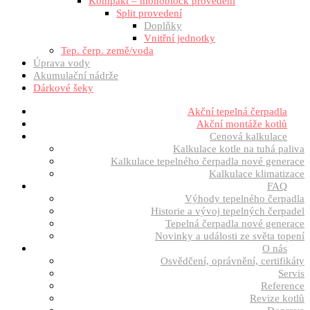
Kompakt – monoblock provedení
Split provedení
Doplňky
Vnitřní jednotky
Tep. čerp. země/voda
Úprava vody
Akumulační nádrže
Dárkové šeky
Akční tepelná čerpadla
Akční montáže kotlů
Cenová kalkulace
Kalkulace kotle na tuhá paliva
Kalkulace tepelného čerpadla nové generace
Kalkulace klimatizace
FAQ
Výhody tepelného čerpadla
Historie a vývoj tepelných čerpadel
Tepelná čerpadla nové generace
Novinky a události ze světa topení
O nás
Osvědčení, oprávnění, certifikáty
Servis
Reference
Revize kotlů