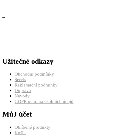
–
–
Užitečné odkazy
Obchodní podmínky
Servis
Reklamační podmínky
Doprava
Návody
GDPR ochrana osobních údajů
MůJ účet
Oblíbené produkty
Košík