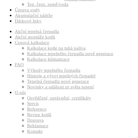
Tep. čerp. země/voda
Úprava vody
Akumulační nádrže
Dárkové šeky
Akční tepelná čerpadla
Akční montáže kotlů
Cenová kalkulace
Kalkulace kotle na tuhá paliva
Kalkulace tepelného čerpadla nové generace
Kalkulace klimatizace
FAQ
Výhody tepelného čerpadla
Historie a vývoj tepelných čerpadel
Tepelná čerpadla nové generace
Novinky a události ze světa topení
O nás
Osvědčení, oprávnění, certifikáty
Servis
Reference
Revize kotlů
Doprava
Reklamace
Kontakt