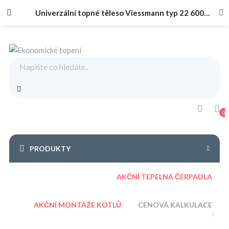
Univerzální topné těleso Viessmann typ 22 600×1600
0
PRODUKTY
AKČNÍ TEPELNÁ ČERPADLA
AKČNÍ MONTÁŽE KOTLŮ
CENOVÁ KALKULACE