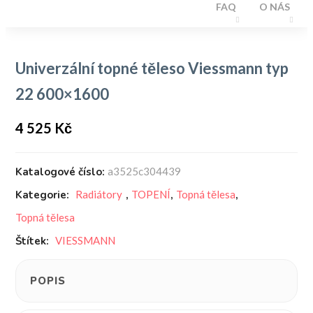
FAQ
O NÁS
Univerzální topné těleso Viessmann typ
22 600×1600
4 525
Kč
Katalogové číslo:
a3525c304439
Kategorie:
Radiátory
,
TOPENÍ
,
Topná tělesa
,
Topná tělesa
Štítek:
VIESSMANN
POPIS