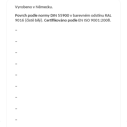
Vyrobeno v Německu.
Povrch podle normy DIN 55900
v barevném odstínu RAL
9016 (čistě bílý).
Certifikov
á
no podle
EN ISO 9001:2008.
–
–
–
–
–
–
–
–
–