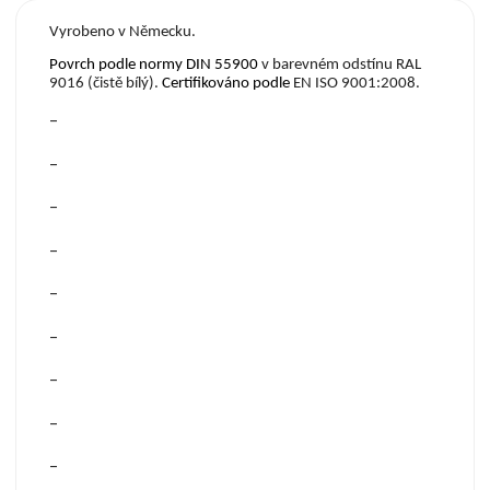
Vyrobeno v Německu.
Povrch podle normy DIN 55900
v barevném odstínu RAL
9016 (čistě bílý).
Certifikov
á
no podle
EN ISO 9001:2008.
–
–
–
–
–
–
–
–
–