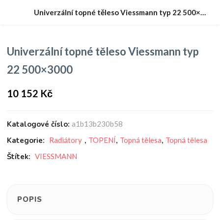
Univerzální topné těleso Viessmann typ 22 500×3000
Univerzální topné těleso Viessmann typ
22 500×3000
10 152
Kč
Katalogové číslo:
a1b13b230b58
Kategorie:
Radiátory
,
TOPENÍ
,
Topná tělesa
,
Topná tělesa
Štítek:
VIESSMANN
POPIS