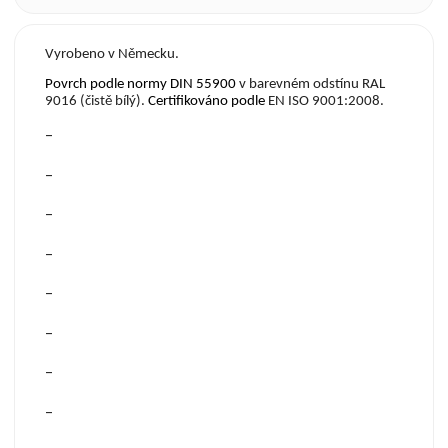
Vyrobeno v Německu.
Povrch podle normy DIN 55900
v barevném odstínu RAL
9016 (čistě bílý).
Certifikov
á
no podle
EN ISO 9001:2008.
–
–
–
–
–
–
–
–