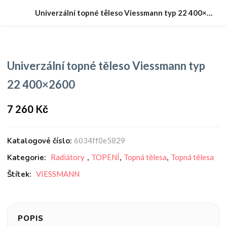
Univerzální topné těleso Viessmann typ 22 400×2600
Univerzální topné těleso Viessmann typ
22 400×2600
7 260
Kč
Katalogové číslo:
6034ff0e5829
Kategorie:
Radiátory
,
TOPENÍ
,
Topná tělesa
,
Topná tělesa
Štítek:
VIESSMANN
POPIS