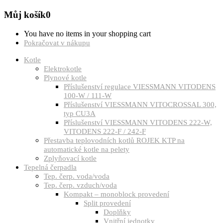
Můj košík
0
You have no items in your shopping cart
Pokračovat v nákupu
Kotle
Elektrokotle
Plynové kotle
Příslušenství regulace VIESSMANN VITODENS
100-W / 111-W
Příslušenství VIESSMANN VITOCROSSAL 300,
typ CU3A
Příslušenství VIESSMANN VITODENS 222-W,
VITODENS 222-F / 242-F
Přestavba teplovodních kotlů ROJEK KTP na
automatické kotle na pelety
Zplyňovací kotle
Tepelná čerpadla
Tep. čerp. voda/voda
Tep. čerp. vzduch/voda
Kompakt – monoblock provedení
Split provedení
Doplňky
Vnitřní jednotky