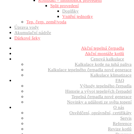
Kompakt – monoblock provedení
Split provedení
Doplňky
Vnitřní jednotky
Tep. čerp. země/voda
Úprava vody
Akumulační nádrže
Dárkové šeky
Akční tepelná čerpadla
Akční montáže kotlů
Cenová kalkulace
Kalkulace kotle na tuhá paliva
Kalkulace tepelného čerpadla nové generace
Kalkulace klimatizace
FAQ
Výhody tepelného čerpadla
Historie a vývoj tepelných čerpadel
Tepelná čerpadla nové generace
Novinky a události ze světa topení
O nás
Osvědčení, oprávnění, certifikáty
Servis
Reference
Revize kotlů