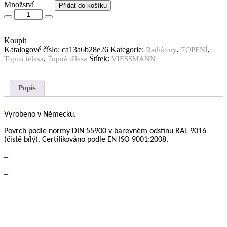
Množství
Množství
Přidat do košíku
Koupit
Katalogové číslo:
ca13a6b28e26
Kategorie:
,
,
Radiátory
TOPENÍ
,
Štítek:
Topná tělesa
Topná tělesa
VIESSMANN
Popis
Vyrobeno v Německu.
Povrch podle normy DIN 55900
v barevném odstínu RAL 9016
(čistě bílý).
Certifikov
á
no podle
EN ISO 9001:2008.
–
–
–
–
–