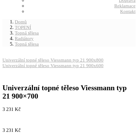
Doprava
Reklamace
Kontakt
Domů
TOPENÍ
Topná tělesa
Radiátory
Topná tělesa
Univerzální topné těleso Viessmann typ 21 900x800
Univerzální topné těleso Viessmann typ 21 900x600
Univerzální topné těleso Viessmann typ
21 900×700
3 231
Kč
3 231
Kč