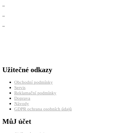
–
–
–
Užitečné odkazy
Obchodní podmínky
Servis
Reklamační podmínky
Doprava
Návody
GDPR ochrana osobních údajů
MůJ účet