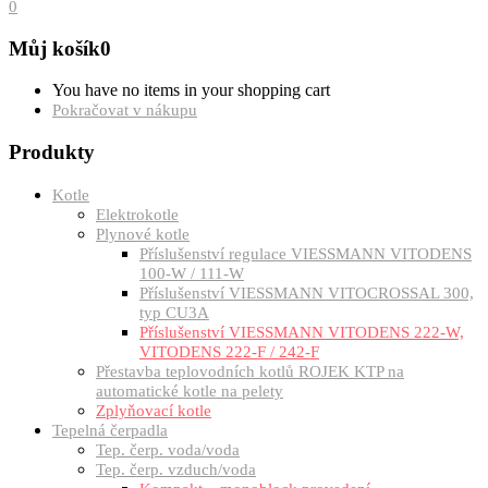
0
Můj košík
0
You have no items in your shopping cart
Pokračovat v nákupu
Produkty
Kotle
Elektrokotle
Plynové kotle
Příslušenství regulace VIESSMANN VITODENS
100-W / 111-W
Příslušenství VIESSMANN VITOCROSSAL 300,
typ CU3A
Příslušenství VIESSMANN VITODENS 222-W,
VITODENS 222-F / 242-F
Přestavba teplovodních kotlů ROJEK KTP na
automatické kotle na pelety
Zplyňovací kotle
Tepelná čerpadla
Tep. čerp. voda/voda
Tep. čerp. vzduch/voda