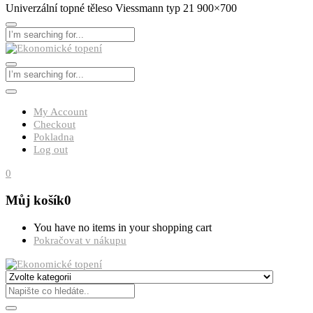
Univerzální topné těleso Viessmann typ 21 900×700
My Account
Checkout
Pokladna
Log out
0
Můj košík
0
You have no items in your shopping cart
Pokračovat v nákupu