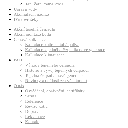
Tep. čerp. země/voda
Úprava vody
Akumulační nádrže
Dárkové šeky
Akční tepelná čerpadla
Akční montáže kotlů
Cenová kalkulace
Kalkulace kotle na tuhá paliva
Kalkulace tepelného čerpadla nové generace
Kalkulace klimatizace
FAQ
Výhody tepelného čerpadla
Historie a vývoj tepelných čerpadel
Tepelná čerpadla nové generace
Novinky a události ze světa topení
O nás
Osvědčení, oprávnění, certifikáty
Servis
Reference
Revize kotlů
Doprava
Reklamace
Kontakt