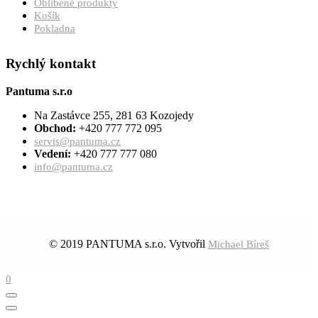
Oblíbené produkty
Košík
Pokladna
Rychlý kontakt
Pantuma s.r.o
Na Zastávce 255, 281 63 Kozojedy
Obchod:
+420 777 772 095
servis@pantuma.cz
Vedení:
+420 777 777 080
info@pantuma.cz
© 2019 PANTUMA s.r.o. Vytvořil
Michael Bíreš
0