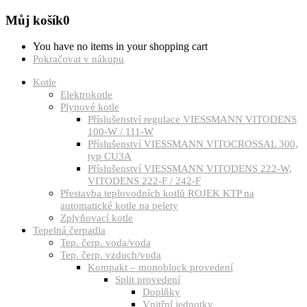
Můj košík
0
You have no items in your shopping cart
Pokračovat v nákupu
Kotle
Elektrokotle
Plynové kotle
Příslušenství regulace VIESSMANN VITODENS
100-W / 111-W
Příslušenství VIESSMANN VITOCROSSAL 300,
typ CU3A
Příslušenství VIESSMANN VITODENS 222-W,
VITODENS 222-F / 242-F
Přestavba teplovodních kotlů ROJEK KTP na
automatické kotle na pelety
Zplyňovací kotle
Tepelná čerpadla
Tep. čerp. voda/voda
Tep. čerp. vzduch/voda
Kompakt – monoblock provedení
Split provedení
Doplňky
Vnitřní jednotky