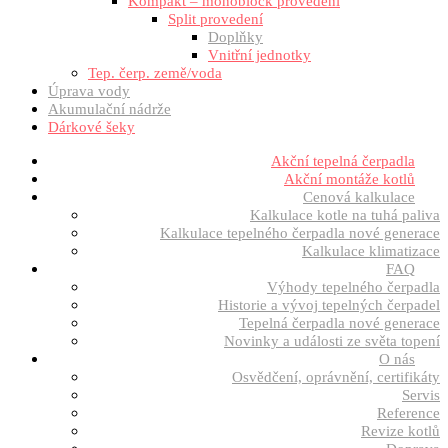
Kompakt – monoblock provedení
Split provedení
Doplňky
Vnitřní jednotky
Tep. čerp. země/voda
Úprava vody
Akumulační nádrže
Dárkové šeky
Akční tepelná čerpadla
Akční montáže kotlů
Cenová kalkulace
Kalkulace kotle na tuhá paliva
Kalkulace tepelného čerpadla nové generace
Kalkulace klimatizace
FAQ
Výhody tepelného čerpadla
Historie a vývoj tepelných čerpadel
Tepelná čerpadla nové generace
Novinky a události ze světa topení
O nás
Osvědčení, oprávnění, certifikáty
Servis
Reference
Revize kotlů