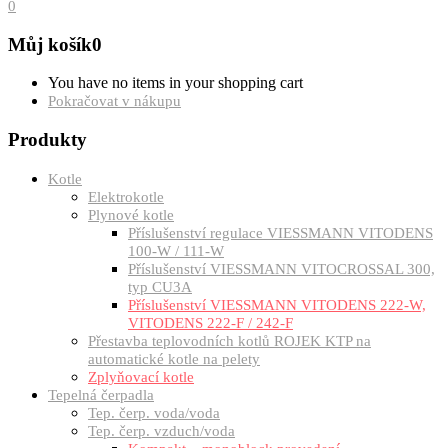
0
Můj košík
0
You have no items in your shopping cart
Pokračovat v nákupu
Produkty
Kotle
Elektrokotle
Plynové kotle
Příslušenství regulace VIESSMANN VITODENS
100-W / 111-W
Příslušenství VIESSMANN VITOCROSSAL 300,
typ CU3A
Příslušenství VIESSMANN VITODENS 222-W,
VITODENS 222-F / 242-F
Přestavba teplovodních kotlů ROJEK KTP na
automatické kotle na pelety
Zplyňovací kotle
Tepelná čerpadla
Tep. čerp. voda/voda
Tep. čerp. vzduch/voda