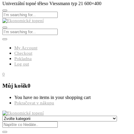
Univerzální topné těleso Viessmann typ 21 600×400
My Account
Checkout
Pokladna
Log out
0
Můj košík
0
You have no items in your shopping cart
Pokračovat v nákupu