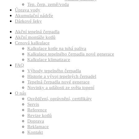
Tep. čerp. země/voda
Úprava vody
Akumulační nádrže
Dárkové šeky
Akční tepelná čerpadla
Akční montáže kotlů
Cenová kalkulace
Kalkulace kotle na tuhá paliva
Kalkulace tepelného čerpadla nové generace
Kalkulace klimatizace
FAQ
Výhody tepelného čerpadla
Historie a vývoj tepelných čerpadel
Tepelná čerpadla nové generace
Novinky a události ze světa topení
O nás
Osvědčení, oprávnění, certifikáty
Servis
Reference
Revize kotlů
Doprava
Reklamace
Kontakt