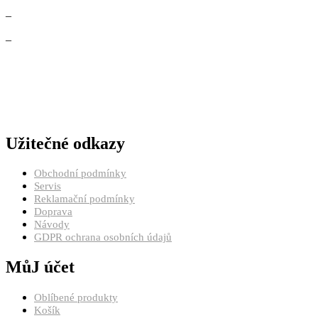
–
–
Užitečné odkazy
Obchodní podmínky
Servis
Reklamační podmínky
Doprava
Návody
GDPR ochrana osobních údajů
MůJ účet
Oblíbené produkty
Košík