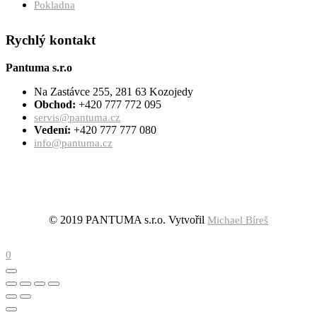
Pokladna
Rychlý kontakt
Pantuma s.r.o
Na Zastávce 255, 281 63 Kozojedy
Obchod:
+420 777 772 095
servis@pantuma.cz
Vedení:
+420 777 777 080
info@pantuma.cz
© 2019 PANTUMA s.r.o. Vytvořil
Michael Bíreš
0