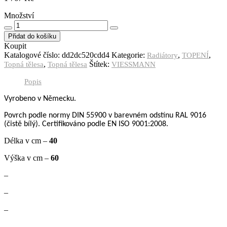
Množství
Množství
Přidat do košíku
Koupit
Katalogové číslo:
dd2dc520cdd4
Kategorie:
,
,
Radiátory
TOPENÍ
,
Štítek:
Topná tělesa
Topná tělesa
VIESSMANN
Popis
Vyrobeno v Německu.
Povrch podle normy DIN 55900
v barevném odstínu RAL 9016
(čistě bílý).
Certifikov
á
no podle
EN ISO 9001:2008.
Délka v cm –
40
Výška v cm –
60
–
–
–
–