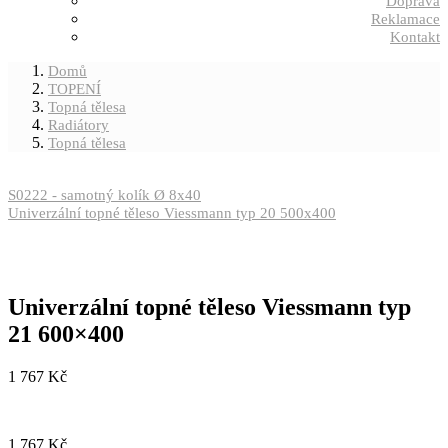
Doprava
Reklamace
Kontakt
Domů
TOPENÍ
Topná tělesa
Radiátory
Topná tělesa
S0222 - samotný kolík Ø 8x40
Univerzální topné těleso Viessmann typ 20 500x400
Univerzální topné těleso Viessmann typ
21 600×400
1 767
Kč
1 767
Kč