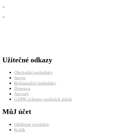
–
–
Užitečné odkazy
Obchodní podmínky
Servis
Reklamační podmínky
Doprava
Návody
GDPR ochrana osobních údajů
MůJ účet
Oblíbené produkty
Košík