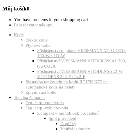
Můj košík
0
You have no items in your shopping cart
Pokračovat v nákupu
Kotle
Elektrokotle
Plynové kotle
Příslušenství regulace VIESSMANN VITODENS
100-W / 111-W
Příslušenství VIESSMANN VITOCROSSAL 300,
typ CU3A
Příslušenství VIESSMANN VITODENS 222-W,
VITODENS 222-F / 242-F
Přestavba teplovodních kotlů ROJEK KTP na
automatické kotle na pelety
Zplyňovací kotle
Tepelná čerpadla
Tep. čerp. voda/voda
Tep. čerp. vzduch/voda
Kompakt – monoblock provedení
Split provedení
Doplňky
Vnitřní jednotky