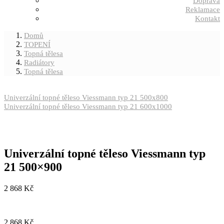
Doprava
Reklamace
Kontakt
Domů
TOPENÍ
Topná tělesa
Radiátory
Topná tělesa
Univerzální topné těleso Viessmann typ 21 500x800
Univerzální topné těleso Viessmann typ 21 600x1000
Univerzální topné těleso Viessmann typ
21 500×900
2 868
Kč
2 868
Kč