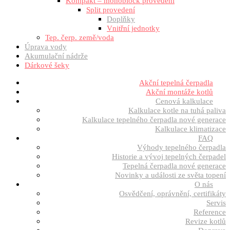
Kompakt – monoblock provedení
Split provedení
Doplňky
Vnitřní jednotky
Tep. čerp. země/voda
Úprava vody
Akumulační nádrže
Dárkové šeky
Akční tepelná čerpadla
Akční montáže kotlů
Cenová kalkulace
Kalkulace kotle na tuhá paliva
Kalkulace tepelného čerpadla nové generace
Kalkulace klimatizace
FAQ
Výhody tepelného čerpadla
Historie a vývoj tepelných čerpadel
Tepelná čerpadla nové generace
Novinky a události ze světa topení
O nás
Osvědčení, oprávnění, certifikáty
Servis
Reference
Revize kotlů