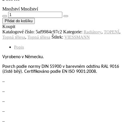
Množství
Množství
Přidat do košíku
Koupit
Katalogové číslo:
5af9984c97c2
Kategorie:
,
,
Radiátory
TOPENÍ
,
Štítek:
Topná tělesa
Topná tělesa
VIESSMANN
Popis
Vyrobeno v Německu.
Povrch podle normy DIN 55900
v barevném odstínu RAL 9016
(čistě bílý).
Certifikov
á
no podle
EN ISO 9001:2008.
–
–
–
–
–
–