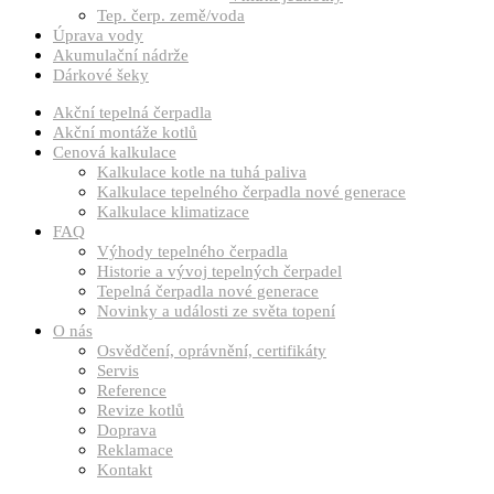
Tep. čerp. země/voda
Úprava vody
Akumulační nádrže
Dárkové šeky
Akční tepelná čerpadla
Akční montáže kotlů
Cenová kalkulace
Kalkulace kotle na tuhá paliva
Kalkulace tepelného čerpadla nové generace
Kalkulace klimatizace
FAQ
Výhody tepelného čerpadla
Historie a vývoj tepelných čerpadel
Tepelná čerpadla nové generace
Novinky a události ze světa topení
O nás
Osvědčení, oprávnění, certifikáty
Servis
Reference
Revize kotlů
Doprava
Reklamace
Kontakt