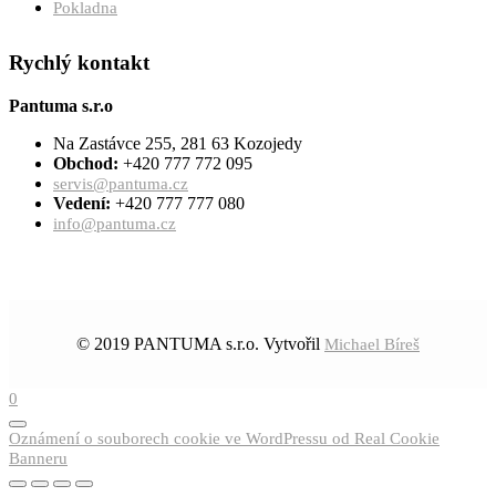
Pokladna
Rychlý kontakt
Pantuma s.r.o
Na Zastávce 255, 281 63 Kozojedy
Obchod:
+420 777 772 095
servis@pantuma.cz
Vedení:
+420 777 777 080
info@pantuma.cz
© 2019 PANTUMA s.r.o. Vytvořil
Michael Bíreš
0
Oznámení o souborech cookie ve WordPressu od Real Cookie
Banneru