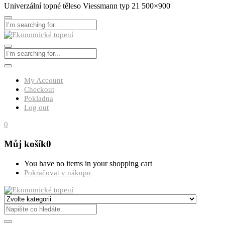
Univerzální topné těleso Viessmann typ 21 500×900
My Account
Checkout
Pokladna
Log out
0
Můj košík
0
You have no items in your shopping cart
Pokračovat v nákupu