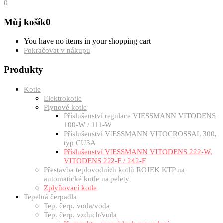
0
Můj košík
0
You have no items in your shopping cart
Pokračovat v nákupu
Produkty
Kotle
Elektrokotle
Plynové kotle
Příslušenství regulace VIESSMANN VITODENS
100-W / 111-W
Příslušenství VIESSMANN VITOCROSSAL 300,
typ CU3A
Příslušenství VIESSMANN VITODENS 222-W,
VITODENS 222-F / 242-F
Přestavba teplovodních kotlů ROJEK KTP na
automatické kotle na pelety
Zplyňovací kotle
Tepelná čerpadla
Tep. čerp. voda/voda
Tep. čerp. vzduch/voda