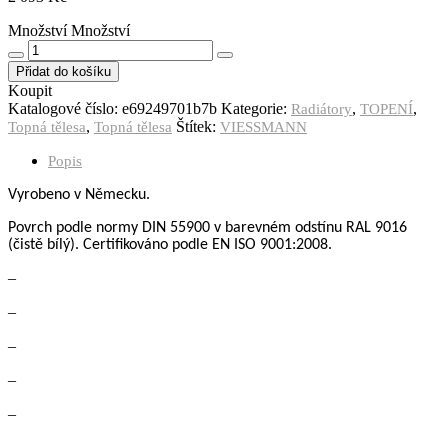
Množství
Množství
Přidat do košíku
Koupit
Katalogové číslo:
e69249701b7b
Kategorie:
,
,
Radiátory
TOPENÍ
,
Štítek:
Topná tělesa
Topná tělesa
VIESSMANN
Popis
Vyrobeno v Německu.
Povrch podle normy DIN 55900
v barevném odstínu RAL 9016
(čistě bílý).
Certifikov
á
no podle
EN ISO 9001:2008.
–
–
–
–
–
–