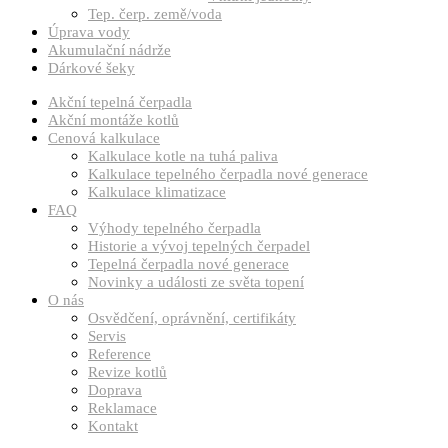
Tep. čerp. země/voda
Úprava vody
Akumulační nádrže
Dárkové šeky
Akční tepelná čerpadla
Akční montáže kotlů
Cenová kalkulace
Kalkulace kotle na tuhá paliva
Kalkulace tepelného čerpadla nové generace
Kalkulace klimatizace
FAQ
Výhody tepelného čerpadla
Historie a vývoj tepelných čerpadel
Tepelná čerpadla nové generace
Novinky a události ze světa topení
O nás
Osvědčení, oprávnění, certifikáty
Servis
Reference
Revize kotlů
Doprava
Reklamace
Kontakt