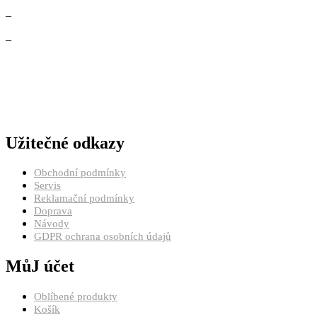
–
–
Užitečné odkazy
Obchodní podmínky
Servis
Reklamační podmínky
Doprava
Návody
GDPR ochrana osobních údajů
MůJ účet
Oblíbené produkty
Košík