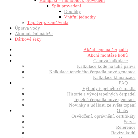
Kompakt – monoblock provedení
Split provedení
Doplňky
Vnitřní jednotky
Tep. čerp. země/voda
Úprava vody
Akumulační nádrže
Dárkové šeky
Akční tepelná čerpadla
Akční montáže kotlů
Cenová kalkulace
Kalkulace kotle na tuhá paliva
Kalkulace tepelného čerpadla nové generace
Kalkulace klimatizace
FAQ
Výhody tepelného čerpadla
Historie a vývoj tepelných čerpadel
Tepelná čerpadla nové generace
Novinky a události ze světa topení
O nás
Osvědčení, oprávnění, certifikáty
Servis
Reference
Revize kotlů