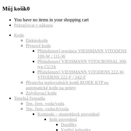
Můj košík
0
You have no items in your shopping cart
Pokračovat v nákupu
Kotle
Elektrokotle
Plynové kotle
Příslušenství regulace VIESSMANN VITODENS
100-W / 111-W
Příslušenství VIESSMANN VITOCROSSAL 300,
typ CU3A
Příslušenství VIESSMANN VITODENS 222-W,
VITODENS 222-F / 242-F
Přestavba teplovodních kotlů ROJEK KTP na
automatické kotle na pelety
Zplyňovací kotle
Tepelná čerpadla
Tep. čerp. voda/voda
Tep. čerp. vzduch/voda
Kompakt – monoblock provedení
Split provedení
Doplňky
Vnitřní jednotky