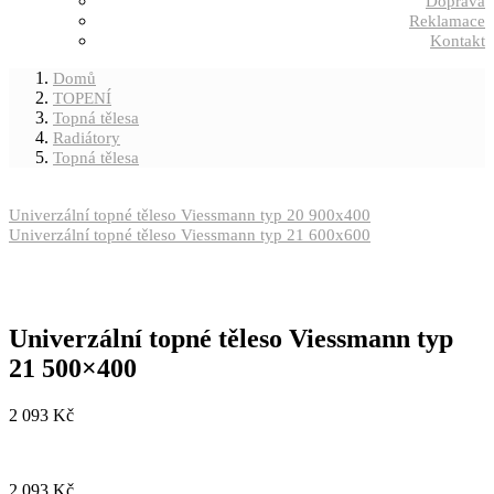
Doprava
Reklamace
Kontakt
Domů
TOPENÍ
Topná tělesa
Radiátory
Topná tělesa
Univerzální topné těleso Viessmann typ 20 900x400
Univerzální topné těleso Viessmann typ 21 600x600
Univerzální topné těleso Viessmann typ
21 500×400
2 093
Kč
2 093
Kč