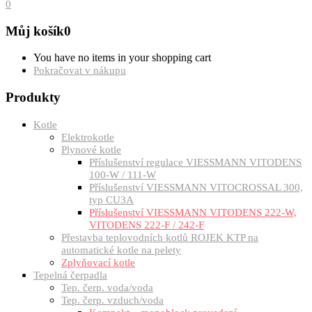
0
Můj košík
0
You have no items in your shopping cart
Pokračovat v nákupu
Produkty
Kotle
Elektrokotle
Plynové kotle
Příslušenství regulace VIESSMANN VITODENS
100-W / 111-W
Příslušenství VIESSMANN VITOCROSSAL 300,
typ CU3A
Příslušenství VIESSMANN VITODENS 222-W,
VITODENS 222-F / 242-F
Přestavba teplovodních kotlů ROJEK KTP na
automatické kotle na pelety
Zplyňovací kotle
Tepelná čerpadla
Tep. čerp. voda/voda
Tep. čerp. vzduch/voda