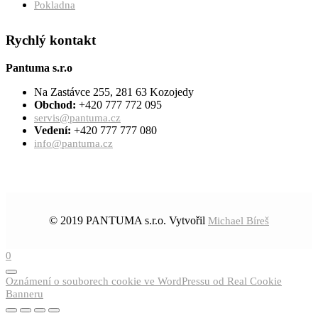
Pokladna
Rychlý kontakt
Pantuma s.r.o
Na Zastávce 255, 281 63 Kozojedy
Obchod:
+420 777 772 095
servis@pantuma.cz
Vedení:
+420 777 777 080
info@pantuma.cz
© 2019 PANTUMA s.r.o. Vytvořil
Michael Bíreš
0
Oznámení o souborech cookie ve WordPressu od Real Cookie
Banneru