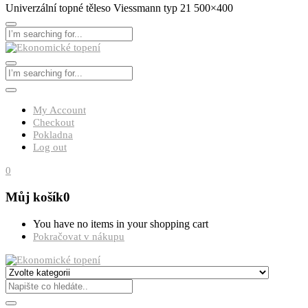
Univerzální topné těleso Viessmann typ 21 500×400
My Account
Checkout
Pokladna
Log out
0
Můj košík
0
You have no items in your shopping cart
Pokračovat v nákupu