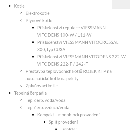
Kotle
Elektrokotle
Plynové kotle
Příslušenství regulace VIESSMANN
VITODENS 100-W / 111-W
Příslušenství VIESSMANN VITOCROSSAL
300, typ CU3A
Příslušenství VIESSMANN VITODENS 222-W,
VITODENS 222-F / 242-F
Přestavba teplovodních kotlů ROJEK KTP na
automatické kotle na pelety
Zplyňovací kotle
Tepelná čerpadla
Tep. čerp. voda/voda
Tep. čerp. vzduch/voda
Kompakt – monoblock provedení
Split provedení
Doplňky