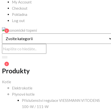
My Account
Checkout
Pokladna
Log out
0
0
Produkty
Kotle
Elektrokotle
Plynové kotle
Příslušenství regulace VIESSMANN VITODENS
100-W / 111-W