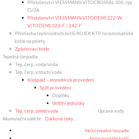
Příslušenství VIESSMANN VITOCROSSAL 300, typ
CU3A
Příslušenství VIESSMANN VITODENS 222-W,
VITODENS 222-F / 242-F
Přestavba teplovodních kotlů ROJEK KTP na automatické
kotle na pelety
Zplyňovací kotle
Tepelná čerpadla
Tep. čerp. voda/voda
Tep. čerp. vzduch/voda
Kompakt – monoblock provedení
Split provedení
Doplňky
Vnitřní jednotky
Tep. čerp. země/voda
Úprava vody
Akumulační nádrže
Dárkové šeky
Akční tepelná čerpadla
Akční montáže kotlů