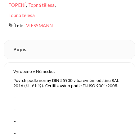
TOPENÍ
,
Topná tělesa
,
Topná tělesa
Štítek:
VIESSMANN
Popis
Vyrobeno v Německu.
Povrch podle normy DIN 55900
v barevném odstínu RAL
9016 (čistě bílý).
Certifikov
á
no podle
EN ISO 9001:2008.
–
–
–
–