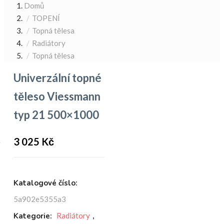
Domů
TOPENÍ
Topná tělesa
Radiátory
Topná tělesa
Univerzální topné
těleso Viessmann
typ 21 500×1000
3 025
Kč
Katalogové číslo:
5a902e5355a3
Kategorie:
Radiátory
,