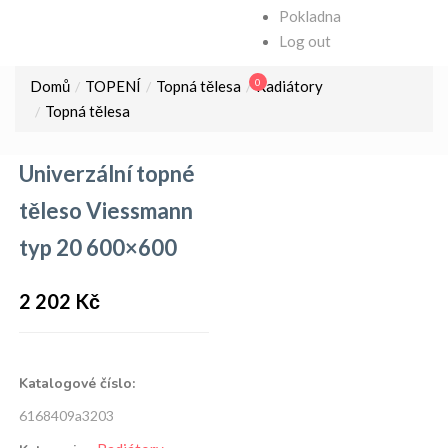
Pokladna
Log out
0
Domů
TOPENÍ
Topná tělesa
Radiátory
Topná tělesa
Univerzální topné
těleso Viessmann
typ 20 600×600
2 202
Kč
Katalogové číslo:
6168409a3203