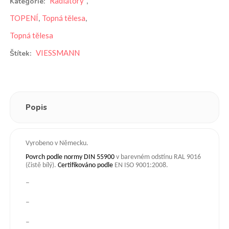
Radiátory
Kategorie:
,
TOPENÍ
Topná tělesa
,
,
Topná tělesa
VIESSMANN
Štítek:
Popis
Vyrobeno v Německu.
Povrch podle normy DIN 55900
v barevném odstínu RAL 9016
(čistě bílý).
Certifikov
á
no podle
EN ISO 9001:2008.
–
–
–