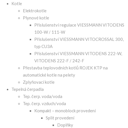
Kotle
Elektrokotle
Plynové kotle
Příslušenství regulace VIESSMANN VITODENS
100-W / 111-W
Příslušenství VIESSMANN VITOCROSSAL 300,
typ CU3A
Příslušenství VIESSMANN VITODENS 222-W,
VITODENS 222-F / 242-F
Přestavba teplovodních kotlů ROJEK KTP na
automatické kotle na pelety
Zplyňovací kotle
Tepelná čerpadla
Tep. čerp. voda/voda
Tep. čerp. vzduch/voda
Kompakt – monoblock provedení
Split provedení
Doplňky