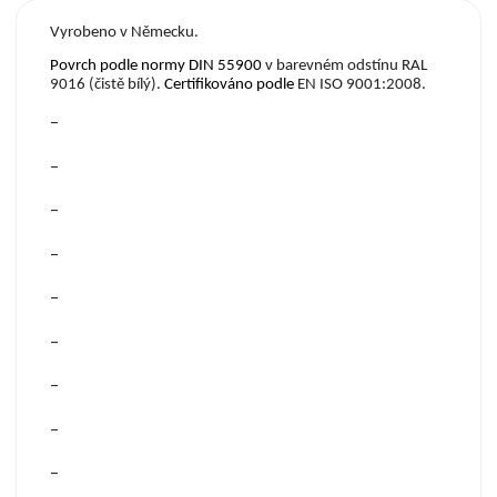
Vyrobeno v Německu.
Povrch podle normy DIN 55900
v barevném odstínu RAL
9016 (čistě bílý).
Certifikov
á
no podle
EN ISO 9001:2008.
–
–
–
–
–
–
–
–
–