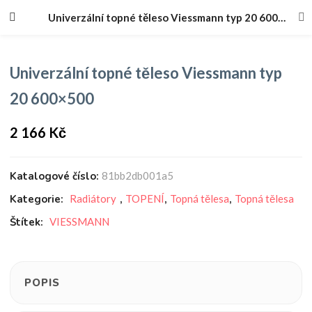
Univerzální topné těleso Viessmann typ 20 600×500
Univerzální topné těleso Viessmann typ
20 600×500
2 166
Kč
Katalogové číslo:
81bb2db001a5
Kategorie:
Radiátory
,
TOPENÍ
,
Topná tělesa
,
Topná tělesa
Štítek:
VIESSMANN
POPIS