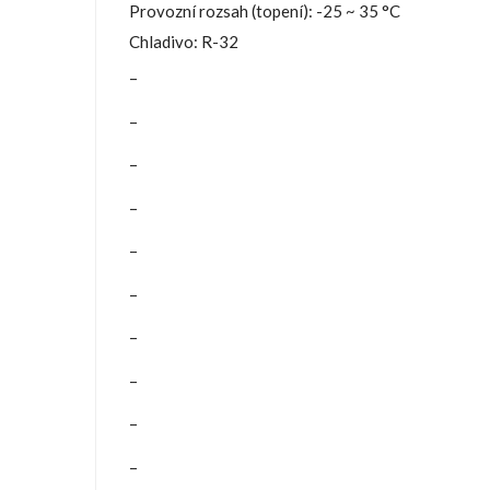
Provozní rozsah (topení): -25 ~ 35 °C
Chladivo: R-32
–
–
–
–
–
–
–
–
–
–