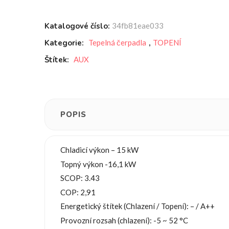
Katalogové číslo:
34fb81eae033
Kategorie:
Tepelná čerpadla
,
TOPENÍ
Štítek:
AUX
POPIS
Chladicí výkon – 15 kW
Topný výkon -16,1 kW
SCOP: 3.43
COP: 2,91
Energetický štítek (Chlazení / Topení): – / A++
Provozní rozsah (chlazení): -5 ~ 52 °C