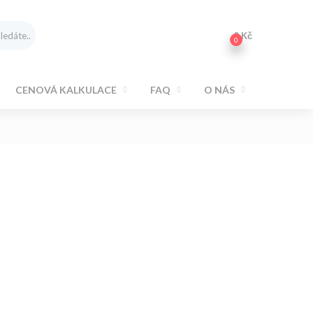
0
Kč
0
CENOVÁ KALKULACE
FAQ
O NÁS