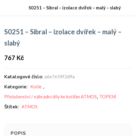
S0251 – Sibral – izolace dvířek – malý – slabý
S0251 – Sibral – izolace dvířek – malý –
slabý
767
Kč
Katalogové číslo:
a6e7e59f2d9a
Kategorie:
Kotle
,
Příslušenství / náhradní díly ke kotlům ATMOS
,
TOPENÍ
Štítek:
ATMOS
POPIS