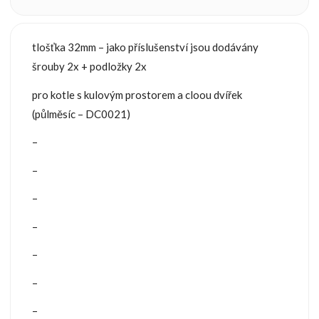
tlošťka 32mm – jako příslušenství jsou dodávány
šrouby 2x + podložky 2x
pro kotle s kulovým prostorem a cloou dvířek
(půlměsíc – DC0021)
–
–
–
–
–
–
–