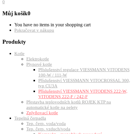
0
Můj košík
0
You have no items in your shopping cart
Pokračovat v nákupu
Produkty
Kotle
Elektrokotle
Plynové kotle
Příslušenství regulace VIESSMANN VITODENS
100-W / 111-W
Příslušenství VIESSMANN VITOCROSSAL 300,
typ CU3A
Příslušenství VIESSMANN VITODENS 222-W,
VITODENS 222-F / 242-F
Přestavba teplovodních kotlů ROJEK KTP na
automatické kotle na pelety
Zplyňovací kotle
Tepelná čerpadla
Tep. čerp. voda/voda
Tep. čerp. vzduch/voda