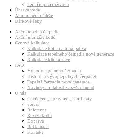
Tep. čerp. země/voda
Úprava vody
Akumulační nádrže
Dárkové šeky
Akční tepelná čerpadla
Akční montáže kotlů
Cenová kalkulace
Kalkulace kotle na tuhá paliva
Kalkulace tepelného čerpadla nové generace
Kalkulace klimatizace
FAQ
Výhody tepelného čerpadla
Historie a vývoj tepelných čerpadel
Tepelná čerpadla nové generace
Novinky a události ze světa topení
O nás
Osvědčení, oprávnění, certifikáty
Servis
Reference
Revize kotlů
Doprava
Reklamace
Kontakt