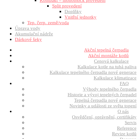
Kompakt – monoblock provedení
Split provedení
Doplňky
Vnitřní jednotky
Tep. čerp. země/voda
Úprava vody
Akumulační nádrže
Dárkové šeky
Akční tepelná čerpadla
Akční montáže kotlů
Cenová kalkulace
Kalkulace kotle na tuhá paliva
Kalkulace tepelného čerpadla nové generace
Kalkulace klimatizace
FAQ
Výhody tepelného čerpadla
Historie a vývoj tepelných čerpadel
Tepelná čerpadla nové generace
Novinky a události ze světa topení
O nás
Osvědčení, oprávnění, certifikáty
Servis
Reference
Revize kotlů