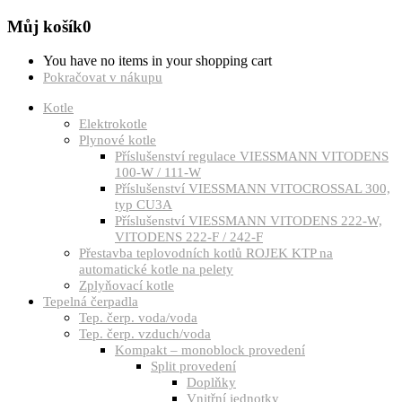
Můj košík
0
You have no items in your shopping cart
Pokračovat v nákupu
Kotle
Elektrokotle
Plynové kotle
Příslušenství regulace VIESSMANN VITODENS
100-W / 111-W
Příslušenství VIESSMANN VITOCROSSAL 300,
typ CU3A
Příslušenství VIESSMANN VITODENS 222-W,
VITODENS 222-F / 242-F
Přestavba teplovodních kotlů ROJEK KTP na
automatické kotle na pelety
Zplyňovací kotle
Tepelná čerpadla
Tep. čerp. voda/voda
Tep. čerp. vzduch/voda
Kompakt – monoblock provedení
Split provedení
Doplňky
Vnitřní jednotky