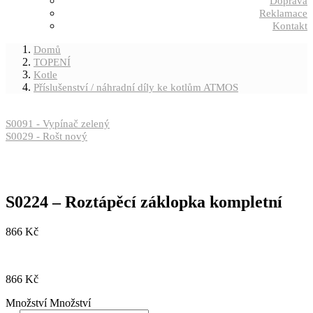
Doprava
Reklamace
Kontakt
Domů
TOPENÍ
Kotle
Příslušenství / náhradní díly ke kotlům ATMOS
S0091 - Vypínač zelený
S0029 - Rošt nový
S0224 – Roztápěcí záklopka kompletní
866
Kč
866
Kč
Množství
Množství