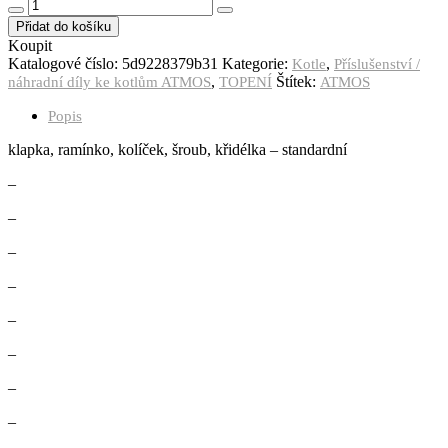
Přidat do košíku
Koupit
Katalogové číslo:
5d9228379b31
Kategorie:
,
Kotle
Příslušenství /
,
Štítek:
náhradní díly ke kotlům ATMOS
TOPENÍ
ATMOS
Popis
klapka, ramínko, kolíček, šroub, křidélka – standardní
–
–
–
–
–
–
–
–