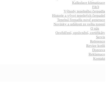
Kalkulace klimatizace
FAQ
Výhody tepelného čerpadla
Historie a vývoj tepelných čerpadel
Tepelná čerpadla nové generace
Novinky a události ze světa topení
O nás
Osvědčení, oprávnění, certifikáty
Servis
Reference
Revize kotlů
Doprava
Reklamace
Kontakt