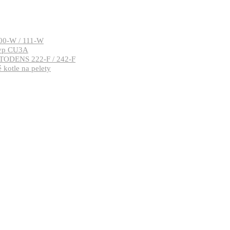
00-W / 111-W
typ CU3A
TODENS 222-F / 242-F
kotle na pelety