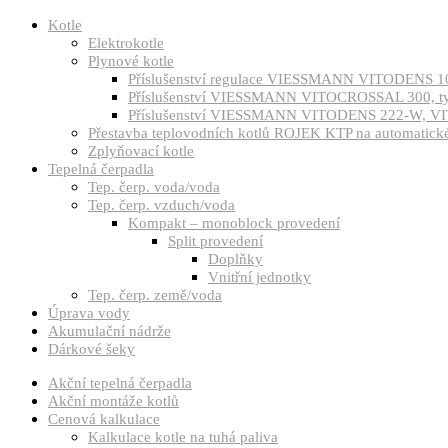
Kotle
Elektrokotle
Plynové kotle
Příslušenství regulace VIESSMANN VITODENS 1
Příslušenství VIESSMANN VITOCROSSAL 300, 
Příslušenství VIESSMANN VITODENS 222-W, VI
Přestavba teplovodních kotlů ROJEK KTP na automatické 
Zplyňovací kotle
Tepelná čerpadla
Tep. čerp. voda/voda
Tep. čerp. vzduch/voda
Kompakt – monoblock provedení
Split provedení
Doplňky
Vnitřní jednotky
Tep. čerp. země/voda
Úprava vody
Akumulační nádrže
Dárkové šeky
Akční tepelná čerpadla
Akční montáže kotlů
Cenová kalkulace
Kalkulace kotle na tuhá paliva