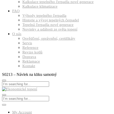
Kalkulace tepelného čerpadla nové generace
Kalkulace klimatizace
FAQ
Výhody tepelného čerpadla
Historie a vývoj tepelných čerpadel
Tepelná čerpadla nové generace
Novinky a události ze světa topení
O nás
Osvědčení, oprávnění, certifikáty
Servis
Reference
Revize kotlů
Doprava
Reklamace
Kontakt
S0213 – Návlek na kliku samotný
My Account