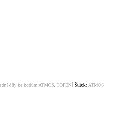
,
Štítek:
hradní díly ke kotlům ATMOS
TOPENÍ
ATMOS