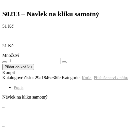
S0213 – Návlek na kliku samotný
51
Kč
51
Kč
Množství
Množství
Přidat do košíku
Koupit
Katalogové číslo:
29a1846e36fe
Kategorie:
,
Kotle
Příslušenství / ná
Popis
Návlek na kliku samotný
–
–
–