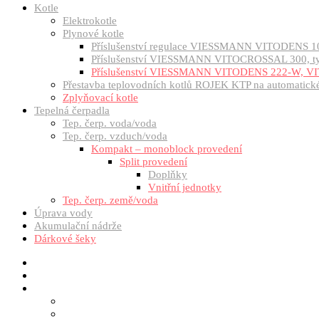
Kotle
Elektrokotle
Plynové kotle
Příslušenství regulace VIESSMANN VITODENS 1
Příslušenství VIESSMANN VITOCROSSAL 300, 
Příslušenství VIESSMANN VITODENS 222-W, VI
Přestavba teplovodních kotlů ROJEK KTP na automatické 
Zplyňovací kotle
Tepelná čerpadla
Tep. čerp. voda/voda
Tep. čerp. vzduch/voda
Kompakt – monoblock provedení
Split provedení
Doplňky
Vnitřní jednotky
Tep. čerp. země/voda
Úprava vody
Akumulační nádrže
Dárkové šeky