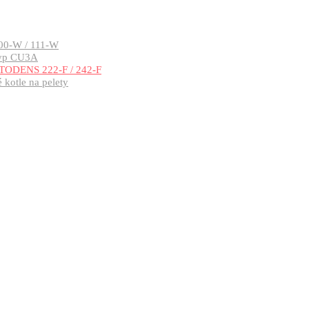
00-W / 111-W
typ CU3A
TODENS 222-F / 242-F
kotle na pelety