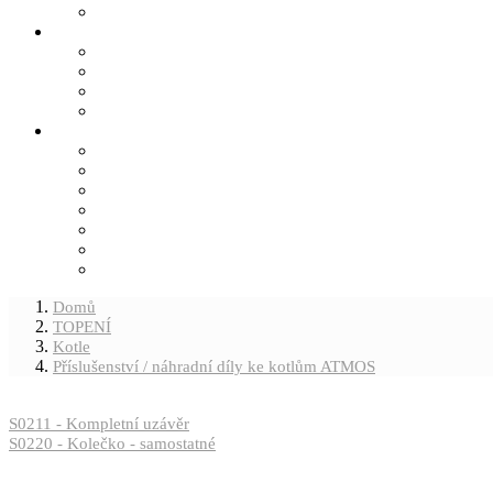
Domů
TOPENÍ
Kotle
Příslušenství / náhradní díly ke kotlům ATMOS
S0211 - Kompletní uzávěr
S0220 - Kolečko - samostatné