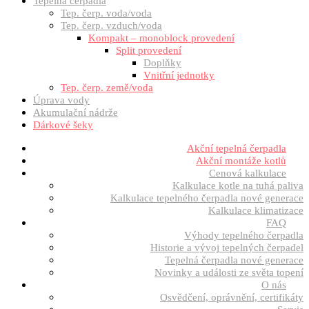
Tepelná čerpadla
Tep. čerp. voda/voda
Tep. čerp. vzduch/voda
Kompakt – monoblock provedení
Split provedení
Doplňky
Vnitřní jednotky
Tep. čerp. země/voda
Úprava vody
Akumulační nádrže
Dárkové šeky
Akční tepelná čerpadla
Akční montáže kotlů
Cenová kalkulace
Kalkulace kotle na tuhá paliva
Kalkulace tepelného čerpadla nové generace
Kalkulace klimatizace
FAQ
Výhody tepelného čerpadla
Historie a vývoj tepelných čerpadel
Tepelná čerpadla nové generace
Novinky a události ze světa topení
O nás
Osvědčení, oprávnění, certifikáty