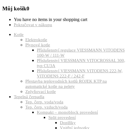
Můj košík
0
You have no items in your shopping cart
Pokračovat v nákupu
Kotle
Elektrokotle
Plynové kotle
Příslušenství regulace VIESSMANN VITODENS
100-W / 111-W
Příslušenství VIESSMANN VITOCROSSAL 300,
typ CU3A
Příslušenství VIESSMANN VITODENS 222-W,
VITODENS 222-F / 242-F
Přestavba teplovodních kotlů ROJEK KTP na
automatické kotle na pelety
Zplyňovací kotle
Tepelná čerpadla
Tep. čerp. voda/voda
Tep. čerp. vzduch/voda
Kompakt – monoblock provedení
Split provedení
Doplňky
Vnitřní jednotky