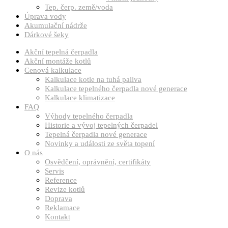
Tep. čerp. země/voda
Úprava vody
Akumulační nádrže
Dárkové šeky
Akční tepelná čerpadla
Akční montáže kotlů
Cenová kalkulace
Kalkulace kotle na tuhá paliva
Kalkulace tepelného čerpadla nové generace
Kalkulace klimatizace
FAQ
Výhody tepelného čerpadla
Historie a vývoj tepelných čerpadel
Tepelná čerpadla nové generace
Novinky a události ze světa topení
O nás
Osvědčení, oprávnění, certifikáty
Servis
Reference
Revize kotlů
Doprava
Reklamace
Kontakt