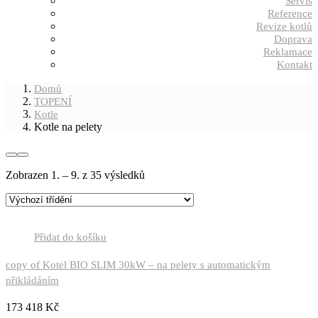
Servis
Reference
Revize kotlů
Doprava
Reklamace
Kontakt
Domů
TOPENÍ
Kotle
Kotle na pelety
Zobrazen 1. – 9. z 35 výsledků
Přidat do košíku
copy of Kotel BIO SLIM 30kW – na pelety s automatickým
přikládáním
173 418
Kč