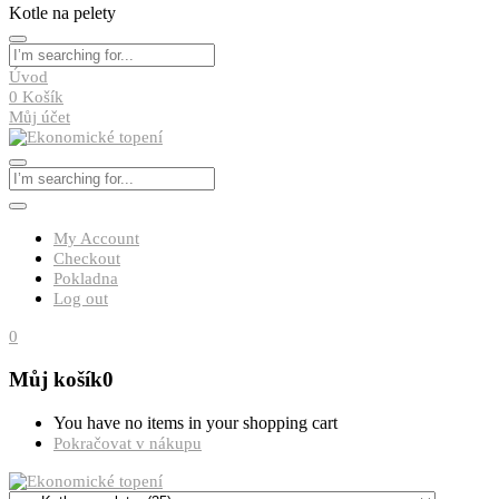
Kotle na pelety
Úvod
0
Košík
Můj účet
My Account
Checkout
Pokladna
Log out
0
Můj košík
0
You have no items in your shopping cart
Pokračovat v nákupu