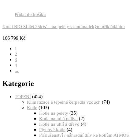
Přidat do košíku
Kotel BIO SLIM 25kW – na pelety s automatickým přikládáním
166 799
Kč
1
2
3
4
→
Kategorie
(454)
TOPENÍ
(74)
Klimatizace a tepelná čerpadla vzduch
(103)
Kotle
(35)
Kotle na pelety
(2)
Kotle na tuhá paliva
(4)
Kotle na uhlí a dřevo
(4)
Plynové kotle
Příslušenství / náhradní díly ke kotlům ATMOS