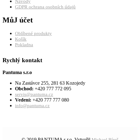
Návody
GDPR ochrana osobních údajů
MůJ účet
Oblíbené produkty
Košík
Pokladna
Rychlý kontakt
Pantuma s.r.o
Na Zastávce 255, 281 63 Kozojedy
Obchod:
+420 777 772 095
servis@pantuma.cz
Vedení:
+420 777 777 080
info@pantuma.cz
© 2019 PANTUMA s.r.o. Vytvořil
Michael Bíreš