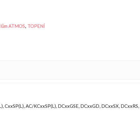
kotlům ATMOS
,
TOPENÍ
P(L), CxxSP(L), AC/KCxxSP(L), DCxxGSE, DCxxGD, DCxxSX, DCxx