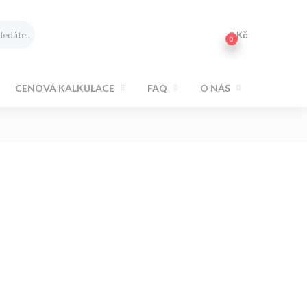
0
Kč
0
CENOVÁ KALKULACE
FAQ
O NÁS