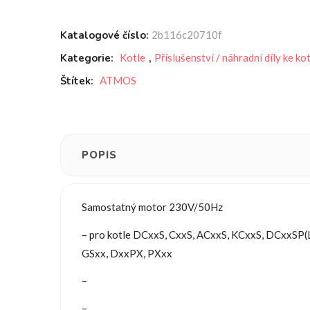
Katalogové číslo:
2b116c20710f
Kategorie:
Kotle
,
Příslušenství / náhradní díly ke 
Štítek:
ATMOS
POPIS
Samostatný motor 230V/50Hz
– pro kotle DCxxS, CxxS, ACxxS, KCxxS, DCxxS
GSxx, DxxPX, PXxx
–
–