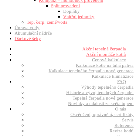
Kompakt – monoblock provedení
Split provedení
Doplňky
Vnitřní jednotky
Tep. čerp. země/voda
Úprava vody
Akumulační nádrže
Dárkové šeky
Akční tepelná čerpadla
Akční montáže kotlů
Cenová kalkulace
Kalkulace kotle na tuhá paliva
Kalkulace tepelného čerpadla nové generace
Kalkulace klimatizace
FAQ
Výhody tepelného čerpadla
Historie a vývoj tepelných čerpadel
Tepelná čerpadla nové generace
Novinky a události ze světa topení
O nás
Osvědčení, oprávnění, certifikáty
Servis
Reference
Revize kotlů