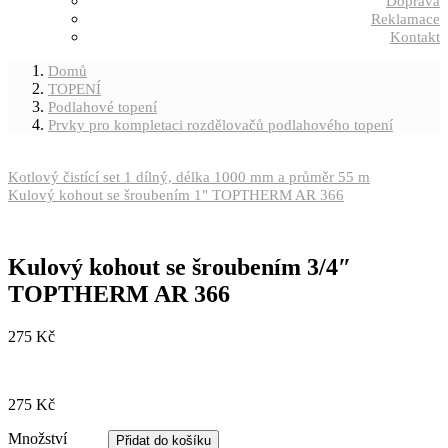
Doprava
Reklamace
Kontakt
Domů
TOPENÍ
Podlahové topení
Prvky pro kompletaci rozdělovačů podlahového topení
Kotlový čistící set 1 dílný, délka 1000 mm a průměr 55 m
Kulový kohout se šroubením 1" TOPTHERM AR 366
Kulový kohout se šroubením 3/4″
TOPTHERM AR 366
275
Kč
275
Kč
Množství
Množství
Přidat do košíku