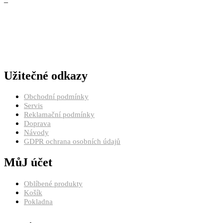
–
Užitečné odkazy
Obchodní podmínky
Servis
Reklamační podmínky
Doprava
Návody
GDPR ochrana osobních údajů
MůJ účet
Oblíbené produkty
Košík
Pokladna