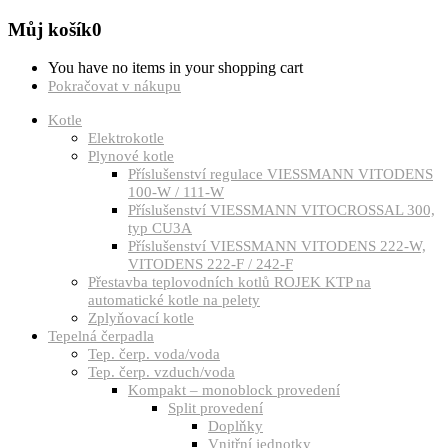
Můj košík
0
You have no items in your shopping cart
Pokračovat v nákupu
Kotle
Elektrokotle
Plynové kotle
Příslušenství regulace VIESSMANN VITODENS
100-W / 111-W
Příslušenství VIESSMANN VITOCROSSAL 300,
typ CU3A
Příslušenství VIESSMANN VITODENS 222-W,
VITODENS 222-F / 242-F
Přestavba teplovodních kotlů ROJEK KTP na
automatické kotle na pelety
Zplyňovací kotle
Tepelná čerpadla
Tep. čerp. voda/voda
Tep. čerp. vzduch/voda
Kompakt – monoblock provedení
Split provedení
Doplňky
Vnitřní jednotky