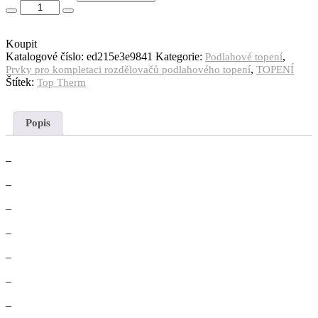
Koupit
Katalogové číslo:
ed215e3e9841
Kategorie:
,
Podlahové topení
,
Prvky pro kompletaci rozdělovačů podlahového topení
TOPENÍ
Štítek:
Top Therm
Popis
–
–
–
–
–
–
–