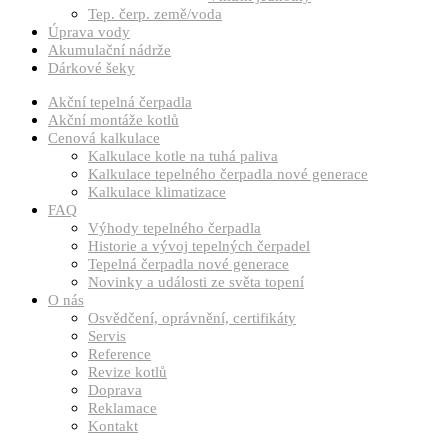
Tep. čerp. země/voda
Úprava vody
Akumulační nádrže
Dárkové šeky
Akční tepelná čerpadla
Akční montáže kotlů
Cenová kalkulace
Kalkulace kotle na tuhá paliva
Kalkulace tepelného čerpadla nové generace
Kalkulace klimatizace
FAQ
Výhody tepelného čerpadla
Historie a vývoj tepelných čerpadel
Tepelná čerpadla nové generace
Novinky a události ze světa topení
O nás
Osvědčení, oprávnění, certifikáty
Servis
Reference
Revize kotlů
Doprava
Reklamace
Kontakt