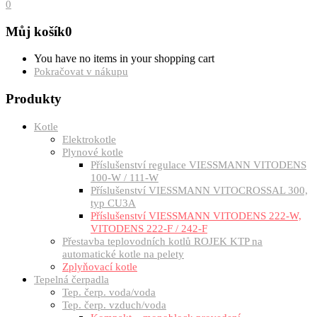
0
Můj košík
0
You have no items in your shopping cart
Pokračovat v nákupu
Produkty
Kotle
Elektrokotle
Plynové kotle
Příslušenství regulace VIESSMANN VITODENS
100-W / 111-W
Příslušenství VIESSMANN VITOCROSSAL 300,
typ CU3A
Příslušenství VIESSMANN VITODENS 222-W,
VITODENS 222-F / 242-F
Přestavba teplovodních kotlů ROJEK KTP na
automatické kotle na pelety
Zplyňovací kotle
Tepelná čerpadla
Tep. čerp. voda/voda
Tep. čerp. vzduch/voda