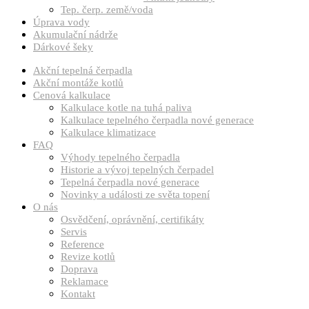
Tep. čerp. země/voda
Úprava vody
Akumulační nádrže
Dárkové šeky
Akční tepelná čerpadla
Akční montáže kotlů
Cenová kalkulace
Kalkulace kotle na tuhá paliva
Kalkulace tepelného čerpadla nové generace
Kalkulace klimatizace
FAQ
Výhody tepelného čerpadla
Historie a vývoj tepelných čerpadel
Tepelná čerpadla nové generace
Novinky a události ze světa topení
O nás
Osvědčení, oprávnění, certifikáty
Servis
Reference
Revize kotlů
Doprava
Reklamace
Kontakt