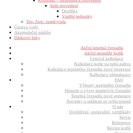
Kompakt – monoblock provedení
Split provedení
Doplňky
Vnitřní jednotky
Tep. čerp. země/voda
Úprava vody
Akumulační nádrže
Dárkové šeky
Akční tepelná čerpadla
Akční montáže kotlů
Cenová kalkulace
Kalkulace kotle na tuhá paliva
Kalkulace tepelného čerpadla nové generace
Kalkulace klimatizace
FAQ
Výhody tepelného čerpadla
Historie a vývoj tepelných čerpadel
Tepelná čerpadla nové generace
Novinky a události ze světa topení
O nás
Osvědčení, oprávnění, certifikáty
Servis
Reference
Revize kotlů