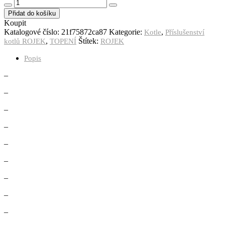
Přidat do košíku
Koupit
Katalogové číslo:
21f75872ca87
Kategorie:
,
Kotle
Příslušenství
,
Štítek:
kotlů ROJEK
TOPENÍ
ROJEK
Popis
–
–
–
–
–
–
–
–
–