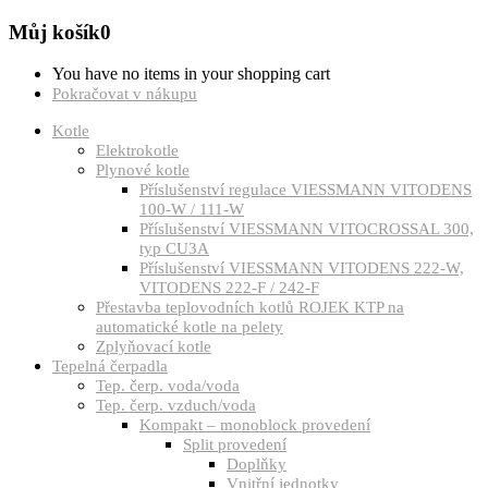
Můj košík
0
You have no items in your shopping cart
Pokračovat v nákupu
Kotle
Elektrokotle
Plynové kotle
Příslušenství regulace VIESSMANN VITODENS
100-W / 111-W
Příslušenství VIESSMANN VITOCROSSAL 300,
typ CU3A
Příslušenství VIESSMANN VITODENS 222-W,
VITODENS 222-F / 242-F
Přestavba teplovodních kotlů ROJEK KTP na
automatické kotle na pelety
Zplyňovací kotle
Tepelná čerpadla
Tep. čerp. voda/voda
Tep. čerp. vzduch/voda
Kompakt – monoblock provedení
Split provedení
Doplňky
Vnitřní jednotky