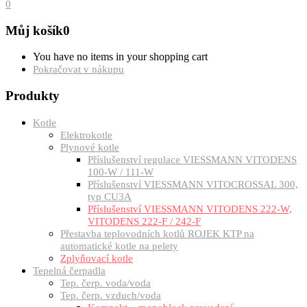
0
Můj košík
0
You have no items in your shopping cart
Pokračovat v nákupu
Produkty
Kotle
Elektrokotle
Plynové kotle
Příslušenství regulace VIESSMANN VITODENS
100-W / 111-W
Příslušenství VIESSMANN VITOCROSSAL 300,
typ CU3A
Příslušenství VIESSMANN VITODENS 222-W,
VITODENS 222-F / 242-F
Přestavba teplovodních kotlů ROJEK KTP na
automatické kotle na pelety
Zplyňovací kotle
Tepelná čerpadla
Tep. čerp. voda/voda
Tep. čerp. vzduch/voda