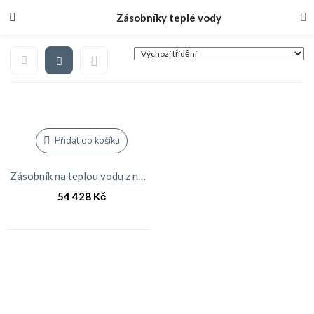
Zásobníky teplé vody
Přidat do košíku
Zásobník na teplou vodu z nerezové oceli DAIKIN s objemem 300
54 428
Kč