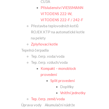
CU3A
Příslušenství VIESSMANN
VITODENS 222-W,
VITODENS 222-F / 242-F
Přestavba teplovodních kotlů
ROJEK KTP na automatické kotle
na pelety
Zplyňovací kotle
Tepelná čerpadla
Tep. čerp. voda/voda
Tep. čerp. vzduch/voda
Kompakt – monoblock
provedení
Split provedení
Doplňky
Vnitřní jednotky
Tep. čerp. země/voda
Úprava vody
Akumulační nádrže