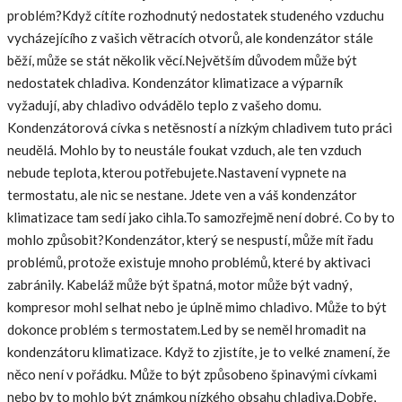
problém?Když cítíte rozhodnutý nedostatek studeného vzduchu
vycházejícího z vašich větracích otvorů, ale kondenzátor stále
běží, může se stát několik věcí.Největším důvodem může být
nedostatek chladiva. Kondenzátor klimatizace a výparník
vyžadují, aby chladivo odvádělo teplo z vašeho domu.
Kondenzátorová cívka s netěsností a nízkým chladivem tuto práci
neudělá. Mohlo by to neustále foukat vzduch, ale ten vzduch
nebude teplota, kterou potřebujete.Nastavení vypnete na
termostatu, ale nic se nestane. Jdete ven a váš kondenzátor
klimatizace tam sedí jako cihla.To samozřejmě není dobré. Co by to
mohlo způsobit?Kondenzátor, který se nespustí, může mít řadu
problémů, protože existuje mnoho problémů, které by aktivaci
zabránily. Kabeláž může být špatná, motor může být vadný,
kompresor mohl selhat nebo je úplně mimo chladivo. Může to být
dokonce problém s termostatem.Led by se neměl hromadit na
kondenzátoru klimatizace. Když to zjistíte, je to velké znamení, že
něco není v pořádku. Může to být způsobeno špinavými cívkami
nebo by to mohlo být známkou nízkého obsahu chladiva.Dobře,