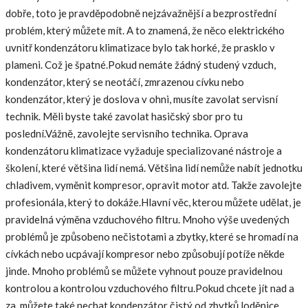
dobře, toto je pravděpodobně nejzávažnější a bezprostřední
problém, který můžete mít. A to znamená, že něco elektrického
uvnitř kondenzátoru klimatizace bylo tak horké, že prasklo v
plameni. Což je špatné.Pokud nemáte žádný studený vzduch,
kondenzátor, který se neotáčí, zmrazenou cívku nebo
kondenzátor, který je doslova v ohni, musíte zavolat servisní
technik. Měli byste také zavolat hasičský sbor pro tu
poslední.Vážně, zavolejte servisního technika. Oprava
kondenzátoru klimatizace vyžaduje specializované nástroje a
školení, které většina lidí nemá. Většina lidí nemůže nabít jednotku
chladivem, vyměnit kompresor, opravit motor atd. Takže zavolejte
profesionála, který to dokáže.Hlavní věc, kterou můžete udělat, je
pravidelná výměna vzduchového filtru. Mnoho výše uvedených
problémů je způsobeno nečistotami a zbytky, které se hromadí na
cívkách nebo ucpávají kompresor nebo způsobují potíže někde
jinde. Mnoho problémů se můžete vyhnout pouze pravidelnou
kontrolou a kontrolou vzduchového filtru.Pokud chcete jít nad a
za, můžete také nechat kondenzátor čistý od zbytků loděnice.