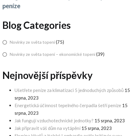
peníze
Blog Categories
(75)
Novinky ze světa topení
(39)
Novinky ze světa topení – ekonomické topení
Nejnovější příspěvky
Ušetřete peníze za klimatizaci 5 jednoduchých způsobů
15
srpna, 2023
Energetická účinnost tepelného čerpadla šetří peníze
15
srpna, 2023
Jak fungují vzduchotechnické jednotky?
15 srpna, 2023
Jak připravit váš dům na vytápění
15 srpna, 2023
Skupina lékařů z italské Lombardie ostře kritizuje svou