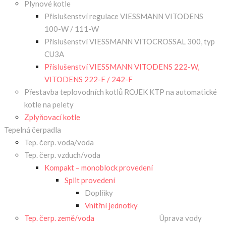
Plynové kotle
Příslušenství regulace VIESSMANN VITODENS
100-W / 111-W
Příslušenství VIESSMANN VITOCROSSAL 300, typ
CU3A
Příslušenství VIESSMANN VITODENS 222-W,
VITODENS 222-F / 242-F
Přestavba teplovodních kotlů ROJEK KTP na automatické
kotle na pelety
Zplyňovací kotle
Tepelná čerpadla
Tep. čerp. voda/voda
Tep. čerp. vzduch/voda
Kompakt – monoblock provedení
Split provedení
Doplňky
Vnitřní jednotky
Tep. čerp. země/voda
Úprava vody