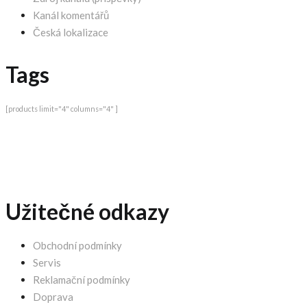
Kanál komentářů
Česká lokalizace
Tags
[products limit="4" columns="4" ]
Užitečné odkazy
Obchodní podmínky
Servis
Reklamační podmínky
Doprava