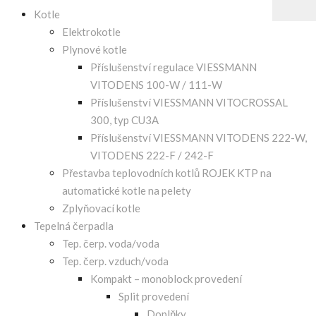
Kotle
Elektrokotle
Plynové kotle
Příslušenství regulace VIESSMANN
VITODENS 100-W / 111-W
Příslušenství VIESSMANN VITOCROSSAL
300, typ CU3A
Příslušenství VIESSMANN VITODENS 222-W,
VITODENS 222-F / 242-F
Přestavba teplovodních kotlů ROJEK KTP na
automatické kotle na pelety
Zplyňovací kotle
Tepelná čerpadla
Tep. čerp. voda/voda
Tep. čerp. vzduch/voda
Kompakt – monoblock provedení
Split provedení
Doplňky