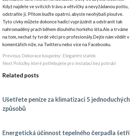
Když najdete ve svitcích trávu a větvičky a nevyžádanou poštu,
odstraňte ji. Přitom buďte opatrní, abyste neohýbali ploutve.
Tyto cívky můžete dokonce hadicí vyprázdnit a odstranit tak
nahromaděný prach během dlouhého horkého léta.Ale a trváme
na tom, nechat ty tvrdé věci pro profesionály.Dejte nám vědět v
komentářích níže, na Twitteru nebo více na Facebooku.
Previous
Navigace
Previous
Dekorace koupelny: Elegantní statek
Next
post:
Next
Položky, které potřebujete pro instalaci bez potrubí
pro
post:
Related posts
příspěvek
Ušetřete peníze za klimatizaci 5 jednoduchých
způsobů
Energetická účinnost tepelného čerpadla šetří