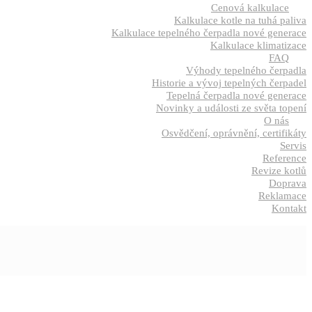
Cenová kalkulace
Kalkulace kotle na tuhá paliva
Kalkulace tepelného čerpadla nové generace
Kalkulace klimatizace
FAQ
Výhody tepelného čerpadla
Historie a vývoj tepelných čerpadel
Tepelná čerpadla nové generace
Novinky a události ze světa topení
O nás
Osvědčení, oprávnění, certifikáty
Servis
Reference
Revize kotlů
Doprava
Reklamace
Kontakt