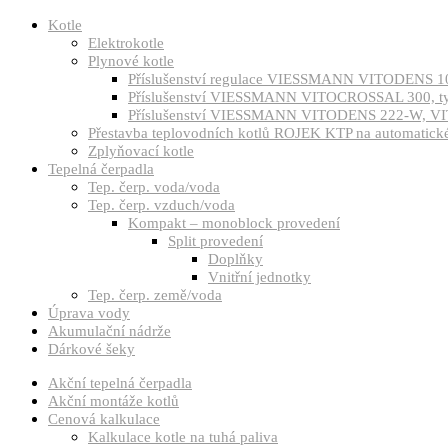
Kotle
Elektrokotle
Plynové kotle
Příslušenství regulace VIESSMANN VITODENS 1
Příslušenství VIESSMANN VITOCROSSAL 300, 
Příslušenství VIESSMANN VITODENS 222-W, VI
Přestavba teplovodních kotlů ROJEK KTP na automatické 
Zplyňovací kotle
Tepelná čerpadla
Tep. čerp. voda/voda
Tep. čerp. vzduch/voda
Kompakt – monoblock provedení
Split provedení
Doplňky
Vnitřní jednotky
Tep. čerp. země/voda
Úprava vody
Akumulační nádrže
Dárkové šeky
Akční tepelná čerpadla
Akční montáže kotlů
Cenová kalkulace
Kalkulace kotle na tuhá paliva