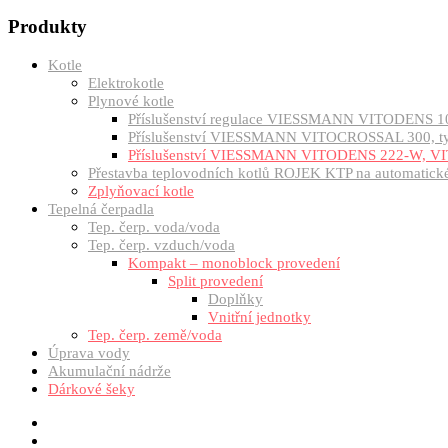
Produkty
Kotle
Elektrokotle
Plynové kotle
Příslušenství regulace VIESSMANN VITODENS 1
Příslušenství VIESSMANN VITOCROSSAL 300, 
Příslušenství VIESSMANN VITODENS 222-W, VI
Přestavba teplovodních kotlů ROJEK KTP na automatické 
Zplyňovací kotle
Tepelná čerpadla
Tep. čerp. voda/voda
Tep. čerp. vzduch/voda
Kompakt – monoblock provedení
Split provedení
Doplňky
Vnitřní jednotky
Tep. čerp. země/voda
Úprava vody
Akumulační nádrže
Dárkové šeky