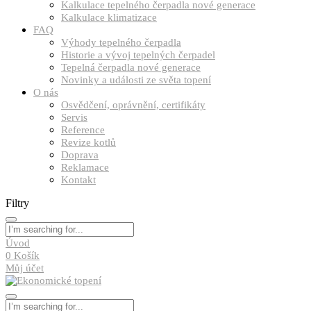
Kalkulace tepelného čerpadla nové generace
Kalkulace klimatizace
FAQ
Výhody tepelného čerpadla
Historie a vývoj tepelných čerpadel
Tepelná čerpadla nové generace
Novinky a události ze světa topení
O nás
Osvědčení, oprávnění, certifikáty
Servis
Reference
Revize kotlů
Doprava
Reklamace
Kontakt
Filtry
Úvod
0
Košík
Můj účet