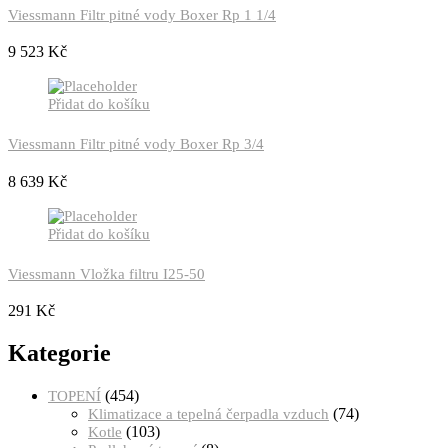
Viessmann Filtr pitné vody Boxer Rp 1 1/4
9 523
Kč
Přidat do košíku
Viessmann Filtr pitné vody Boxer Rp 3/4
8 639
Kč
Přidat do košíku
Viessmann Vložka filtru I25-50
291
Kč
Kategorie
(454)
TOPENÍ
(74)
Klimatizace a tepelná čerpadla vzduch
(103)
Kotle