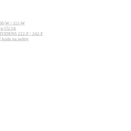
00-W / 111-W
typ CU3A
TODENS 222-F / 242-F
kotle na pelety