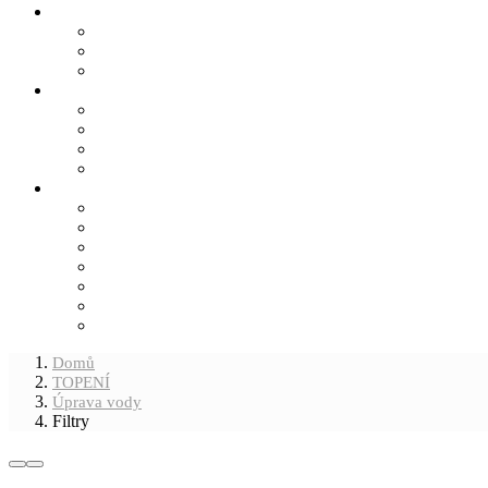
Domů
TOPENÍ
Úprava vody
Filtry