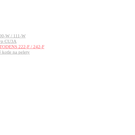
00-W / 111-W
typ CU3A
TODENS 222-F / 242-F
kotle na pelety